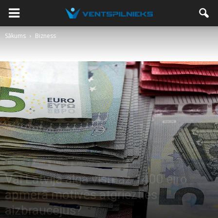
Sākums
Bizness
Bizness
Ziņas
Latvijā
Viedokļi
Viedokļi / intervijas
Vai Latvijā alga vismaz 1400 eiro
apmērā motivēs atgriezties
aizbraucējus?