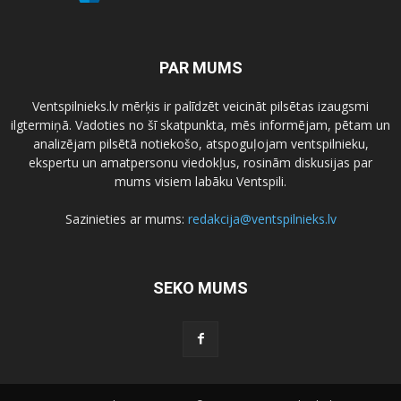
PAR MUMS
Ventspilnieks.lv mērķis ir palīdzēt veicināt pilsētas izaugsmi
ilgtermiņā. Vadoties no šī skatpunkta, mēs informējam, pētam un
analizējam pilsētā notiekošo, atspoguļojam ventspilnieku,
ekspertu un amatpersonu viedokļus, rosinām diskusijas par
mums visiem labāku Ventspili.
Sazinieties ar mums:
redakcija@ventspilnieks.lv
SEKO MUMS