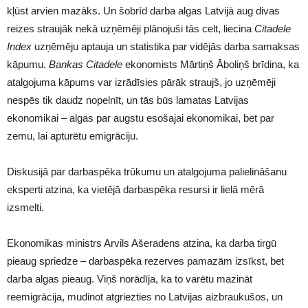
kļūst arvien mazāks. Un šobrīd darba algas Latvijā aug divas
reizes straujāk nekā uzņēmēji plānojuši tās celt, liecina
Citadele
Index
uzņēmēju aptauja un statistika par vidējās darba samaksas
kāpumu.
Bankas Citadele
ekonomists Mārtiņš Āboliņš brīdina, ka
atalgojuma kāpums var izrādīsies pārāk straujš, jo uzņēmēji
nespēs tik daudz nopelnīt, un tās būs lamatas Latvijas
ekonomikai – algas par augstu esošajai ekonomikai, bet par
zemu, lai apturētu emigrāciju.
Diskusijā par darbaspēka trūkumu un atalgojuma palielināšanu
eksperti atzina, ka vietējā darbaspēka resursi ir lielā mērā
izsmelti.
Ekonomikas ministrs Arvils Ašeradens atzina, ka darba tirgū
pieaug spriedze – darbaspēka rezerves pamazām izsīkst, bet
darba algas pieaug. Viņš norādīja, ka to varētu mazināt
reemigrācija, mudinot atgriezties no Latvijas aizbraukušos, un