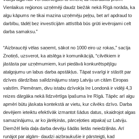
Vienlaikus reģionos uzņēmēji daudz biežāk nekā Rīgā norāda, ka
algu kāpums ne tikai mazina uzņēmēju peļņu, bet arī apdraud to
darbību, tādēļ bez investīcijām attīstībā būs grūti ievērojami celt
darba samaksu.”
“Aizbraucēji vēlas saņemt, sākot no 1000 eiro uz rokas,” sacīja
Znotiņš, uzsverot, ka atslēga ir komunikācijā, “cilvēkiem ir
jāstāsta par uzņēmumiem, kuri piedāvā konkurētspējīgu
atalgojumu un labus darba apstākļus. Tāpat svarīgi ir stāstīt par
dzīves dārdzības salīdzinājumu starp Latviju un citām Eiropas
valstīm. Piemēram, divu istabu dzīvokļa īre Londonā ir vidēji 4,3
reizes dārgāka nekā līdzvērtīga īpašuma īre Rīgā. Tāpēc arī algu
apmēri būtu jāskata kontekstā ar vietu, kur cilvēks dzīvo. Darba
devējiem ieteiktu efektīvāk izmantot šādus datus, skaidrojot algas
samazinājumu, ar ko jārēķinās, pārceļoties atpakaļ uz Latviju.
Diemžēl liela daļa darba devēju šādās lietās neiedziļinās. Arī
runājot par algām- daudzi aizbraukušie ir pārsteigti, kad