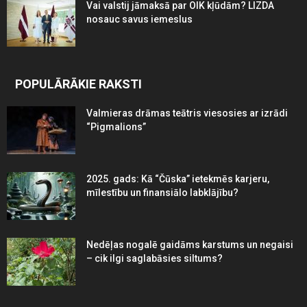
Vai valstij jāmaksā par OIK kļūdām? LIZDA
nosauc savus iemeslus
POPULĀRĀKIE RAKSTI
Valmieras drāmas teātris viesosies ar izrādi
“Pigmalions”
2025. gads: Kā “Čūska” ietekmēs karjeru,
mīlestību un finansiālo labklājību?
Nedēļas nogalē gaidāms karstums un negaisi
– cik ilgi saglabāsies siltums?