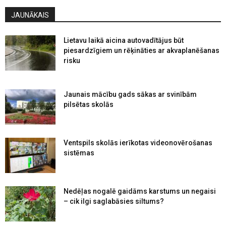
JAUNĀKAIS
Lietavu laikā aicina autovadītājus būt
piesardzīgiem un rēķināties ar akvaplanēšanas
risku
Jaunais mācību gads sākas ar svinībām
pilsētas skolās
Ventspils skolās ierīkotas videonovērošanas
sistēmas
Nedēļas nogalē gaidāms karstums un negaisi
– cik ilgi saglabāsies siltums?