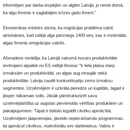
informējam par darba iespējām un algām Latvijā, jo nereti domā,
ka algu līmenis ir saglabājies krīzes gadu līmenī.”
Ekonomikas ministrs atzina, ka migrācijas problēma valstī
atrisināsies, kad vidējā alga pārsniegs 1400 eiro, kas ir minimālās
algas līmenis emigrācijas valstīs.
Ašeradens norādīja, ka Latvijā vairumā nozaru produktivitāte
ievērojami atpaliek no ES vidējā līmeņa: “Ir liela plaisa starp
izmaksām un produktivitāti, un algas aug straujāk nekā
produktivitāte. Latvija zaudē konkurētspēju zemo izmaksu
segmentos. Uzņēmējiem ir uzkrāta pieredze un kapitāls, tagad ir
jāsper nākamais solis. Jāsāk pārstrukturizēt sava
uzņēmējdarbība uz augstas pievienotās vērtības produktiem un
pakalpojumiem. Tāpat ir būtiski ieguldīt cilvēku apmācībā.
Uzņēmējiem jāapvienojas, jāveido nepieciešamās programmas,
lai apmācot cilvēkus, nodrošinātu sev darbiniekus. Valsts ir