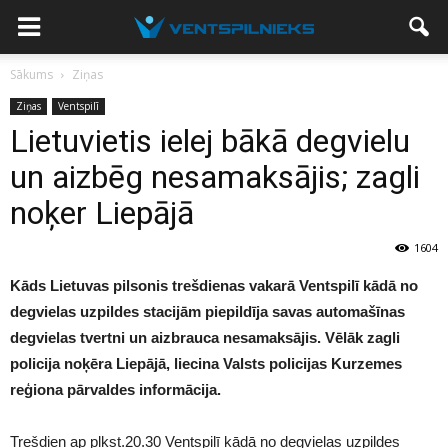
Sākums
Ziņas
Ziņas
Ventspilī
Lietuvietis ielej bākā degvielu
un aizbēg nesamaksājis; zagli
noķer Liepājā
1604
Kāds Lietuvas pilsonis trešdienas vakarā Ventspilī kādā no
degvielas uzpildes stacijām piepildīja savas automašīnas
degvielas tvertni un aizbrauca nesamaksājis. Vēlāk zagli
policija noķēra Liepājā, liecina Valsts policijas Kurzemes
reģiona pārvaldes informācija.
Trešdien ap plkst.20.30 Ventspilī kādā no degvielas uzpildes