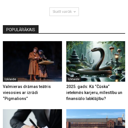
Skatīt vairāk
POPULĀRĀKAIS
Izklaide
Izklaide
Valmieras drāmas teātris
2025. gads: Kā “Čūska”
viesosies ar izrādi
ietekmēs karjeru, mīlestību un
“Pigmalions”
finansiālo labklājību?