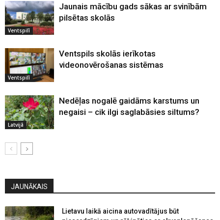
Jaunais mācību gads sākas ar svinībām
pilsētas skolās
Ventspilī
Ventspils skolās ierīkotas
videonovērošanas sistēmas
Ventspilī
Nedēļas nogalē gaidāms karstums un
negaisi – cik ilgi saglabāsies siltums?
Latvijā
JAUNĀKAIS
Lietavu laikā aicina autovadītājus būt