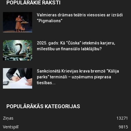
POPULĀRĀKIE RAKSTI
Valmieras drāmas teātris viesosies ar izrādi
“Pigmalions”
2025. gads: Kā “Čūska” ietekmēs karjeru,
mīlestību un finansiālo labklājību?
Sankcionētā Krievijas krava bremzē “Kālija
parks” termināli – uzņēmums pieprasa
tiesības...
POPULĀRĀKĀS KATEGORIJAS
Ziņas
13271
Ventspilī
9815