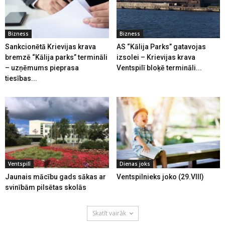
Bizness
Bizness
Sankcionētā Krievijas krava
AS “Kālija Parks” gatavojas
bremzē “Kālija parks” termināli
izsolei – Krievijas krava
– uzņēmums pieprasa
Ventspilī bloķē termināli...
tiesības...
Ventspilī
Dienas joks
Jaunais mācību gads sākas ar
Ventspilnieks joko (29.VIII)
svinībām pilsētas skolās
Skatīt vairāk