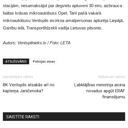
stacijām, nesamaksājot par degvielu aptuveni 30 eiro, aizbrauca
baltas krāsas mikroautobuss Opel. Tanī pašā vakarā
mikroautobusu Ventspils iecirkņa amatpersonas apturēja Liepājā,
Ganību ielā. Transportlīdzekli vadīja Lietuvas pilsonis.
Autors: Ventspilnieks.lv / Foto: LETA
ATSLĒGVĀRDI
Policijas ziņas
Iepriekšējais raksts
Nākamais raksts
BK Ventspils atsakās arī no
Labklājības ministrija aicina
kapteiņa Janičenoka?
novadus apgūt ERAF
finansējumu
SAISTĪTIE RAKSTI