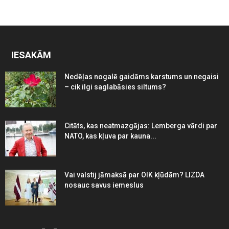
IESAKĀM
Nedēļas nogalē gaidāms karstums un negaisi
– cik ilgi saglabāsies siltums?
Citāts, kas neatmazgājas: Lemberga vārdi par
NATO, kas kļuva par kauna...
Vai valstij jāmaksā par OIK kļūdām? LIZDA
nosauc savus iemeslus