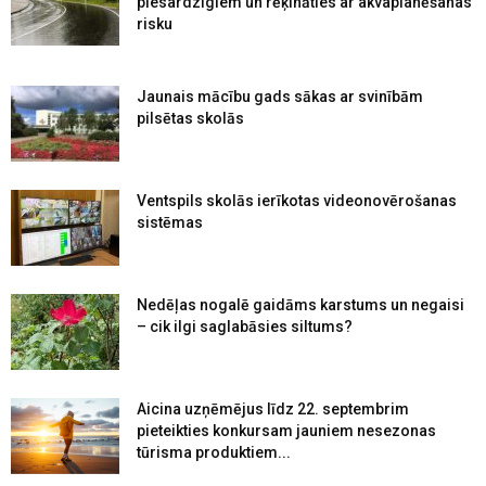
piesardzīgiem un rēķināties ar akvaplanēšanas
risku
Jaunais mācību gads sākas ar svinībām
pilsētas skolās
Ventspils skolās ierīkotas videonovērošanas
sistēmas
Nedēļas nogalē gaidāms karstums un negaisi
– cik ilgi saglabāsies siltums?
Aicina uzņēmējus līdz 22. septembrim
pieteikties konkursam jauniem nesezonas
tūrisma produktiem...