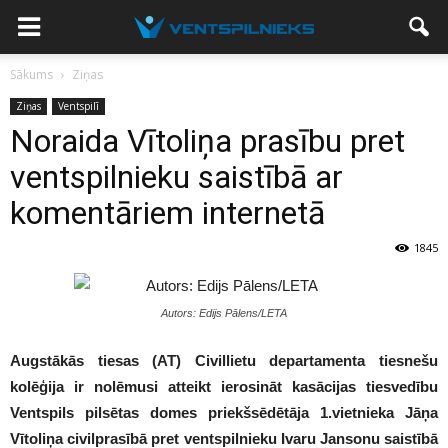
Sākums
Ziņas
Ziņas
Ventspilī
Noraida Vītoliņa prasību pret
ventspilnieku saistībā ar
komentāriem internetā
1845
Autors: Edijs Pālens/LETA
Augstākās tiesas (AT) Civillietu departamenta tiesnešu
kolēģija ir nolēmusi atteikt ierosināt kasācijas tiesvedību
Ventspils pilsētas domes priekšsēdētāja 1.vietnieka Jāņa
Vītoliņa civilprasībā pret ventspilnieku Ivaru Jansonu saistībā