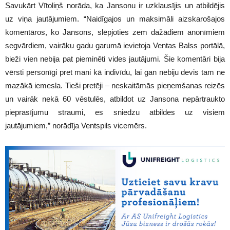
Savukārt Vītoliņš norāda, ka Jansonu ir uzklausījis un atbildējis
uz viņa jautājumiem. “Naidīgajos un maksimāli aizskarošajos
komentāros, ko Jansons, slēpjoties zem dažādiem anonīmiem
segvārdiem, vairāku gadu garumā ievietoja Ventas Balss portālā,
bieži vien nebija pat pieminēti vides jautājumi. Šie komentāri bija
vērsti personīgi pret mani kā indivīdu, lai gan nebiju devis tam ne
mazākā iemesla. Tieši pretēji – neskaitāmās pieņemšanas reizēs
un vairāk nekā 60 vēstulēs, atbildot uz Jansona nepārtraukto
pieprasījumu straumi, es sniedzu atbildes uz visiem
jautājumiem,” norādīja Ventspils vicemērs.