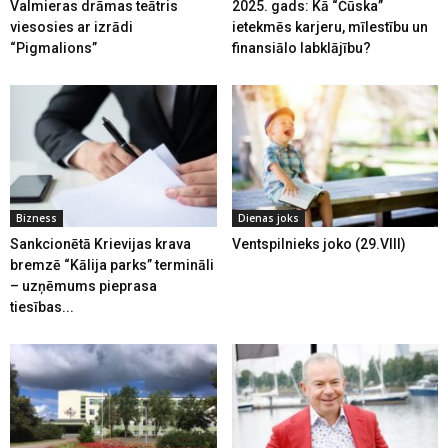
Valmieras drāmas teātris
2025. gads: Kā “Čūska”
viesosies ar izrādi
ietekmēs karjeru, mīlestību un
“Pigmalions”
finansiālo labklājību?
Bizness
Dienas joks
Sankcionētā Krievijas krava
Ventspilnieks joko (29.VIII)
bremzē “Kālija parks” termināli
– uzņēmums pieprasa
tiesības...