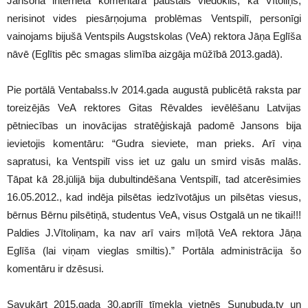
Jansona interneta komentārā paustais viedoklis, ka Vītoliņš,
nerisinot vides piesārņojuma problēmas Ventspilī, personīgi
vainojams bijušā Ventspils Augstskolas (VeA) rektora Jāņa Eglīša
nāvē (Eglītis pēc smagas slimība aizgāja mūžībā 2013.gadā).
Pie portālā Ventabalss.lv 2014.gada augustā publicētā raksta par
toreizējās VeA rektores Gitas Rēvaldes ievēlēšanu Latvijas
pētniecības un inovācijas stratēģiskajā padomē Jansons bija
ievietojis komentāru: “Gudra sieviete, man prieks. Arī viņa
sapratusi, ka Ventspilī viss iet uz galu un smird visās malās.
Tāpat kā 28.jūlijā bija dubultindēšana Ventspilī, tad atcerēsimies
16.05.2012., kad indēja pilsētas iedzīvotājus un pilsētas viesus,
bērnus Bērnu pilsētiņā, studentus VeA, visus Ostgalā un ne tikai!!!
Paldies J.Vītoliņam, ka nav arī vairs mīļotā VeA rektora Jāņa
Eglīša (lai viņam vieglas smiltis).” Portāla administrācija šo
komentāru ir dzēsusi.
Savukārt 2015.gada 30.aprīlī tīmekļa vietnēs Sunubuda.tv un