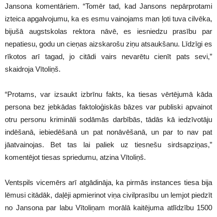
Jansona komentāriem. “Tomēr tad, kad Jansons nepārprotami
izteica apgalvojumu, ka es esmu vainojams man ļoti tuva cilvēka,
bijušā augstskolas rektora nāvē, es iesniedzu prasību par
nepatiesu, godu un cieņas aizskarošu ziņu atsaukšanu. Līdzīgi es
rīkotos arī tagad, jo citādi vairs nevarētu cienīt pats sevi,”
skaidroja Vītoliņš.
“Protams, var izsaukt izbrīnu fakts, ka tiesas vērtējumā kāda
persona bez jebkādas faktoloģiskās bāzes var publiski apvainot
otru personu krimināli sodāmās darbībās, tādās kā iedzīvotāju
indēšanā, iebiedēšanā un pat nonāvēšanā, un par to nav pat
jāatvainojas. Bet tas lai paliek uz tiesnešu sirdsapziņas,”
komentējot tiesas spriedumu, atzina Vītoliņš.
Ventspils vicemērs arī atgādināja, ka pirmās instances tiesa bija
lēmusi citādāk, daļēji apmierinot viņa civilprasību un lemjot piedzīt
no Jansona par labu Vītoliņam morālā kaitējuma atlīdzību 1500