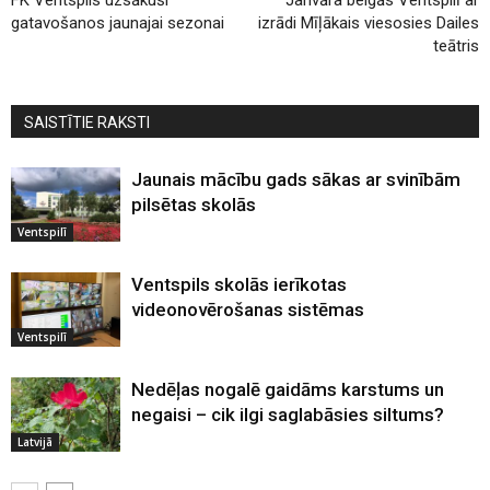
gatavošanos jaunajai sezonai
izrādi Mīļākais viesosies Dailes
teātris
SAISTĪTIE RAKSTI
Jaunais mācību gads sākas ar svinībām
pilsētas skolās
Ventspilī
Ventspils skolās ierīkotas
videonovērošanas sistēmas
Ventspilī
Nedēļas nogalē gaidāms karstums un
negaisi – cik ilgi saglabāsies siltums?
Latvijā