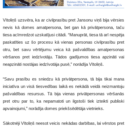
Vītoliņš uzsvēra, ka ar civilprasību pret Jansonu viņš bija vērsies
nevis kā domes amatpersona, bet gan kā privātpersona, taču
tiesa acīmredzot uzskatījusi citādi. “Manuprāt, tiesa tā arī nespēja
paskatīties uz šo procesu kā vienas personas civilprasību pret
otru, bet savu vērtējumu veica kā pašvaldības amatpersonas
vēršanos pret iedzīvotāju. Tādos gadījumos tiesa apzināti vai
neapzināti nostājas iedzīvotāja pusē,” norādīja Vītoliņš.
“Savu prasību es sniedzu kā privātpersona, tā bija tikai mana
iniciatīva un visā tiesvedības laikā es nekādā veidā neizmantoju
pašvaldības resursus. Tā bija vienas privātpersonas vēršanās
pret otru par to, ka nepamatoti un ilgstoši tiek izteikti publiski
apvainojumi,” norādīja domes priekšsēdētāja vietnieks.
Sākotnēji Vītoliņš neesot veicis nekādas darbības, lai vērstos pret