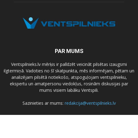
PAR MUMS
Ventspilnieks.lv mērķis ir palīdzēt veicināt pilsētas izaugsmi
ilgtermiņā. Vadoties no šī skatpunkta, mēs informējam, pētam un
analizējam pilsētā notiekošo, atspoguļojam ventspilnieku,
ekspertu un amatpersonu viedokļus, rosinām diskusijas par
mums visiem labāku Ventspili.
Sazinieties ar mums:
redakcija@ventspilnieks.lv
SEKO MUMS