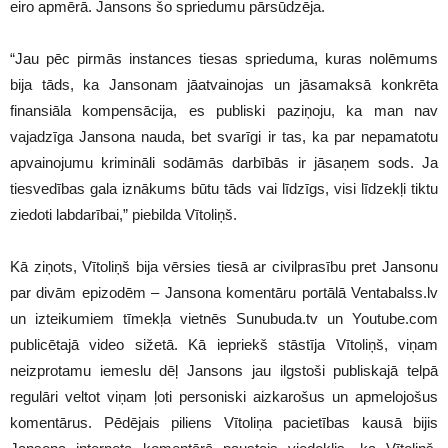
eiro apmērā. Jansons šo spriedumu pārsūdzēja.
“Jau pēc pirmās instances tiesas sprieduma, kuras nolēmums
bija tāds, ka Jansonam jāatvainojas un jāsamaksā konkrēta
finansiāla kompensācija, es publiski paziņoju, ka man nav
vajadzīga Jansona nauda, bet svarīgi ir tas, ka par nepamatotu
apvainojumu krimināli sodāmās darbībās ir jāsaņem sods. Ja
tiesvedības gala iznākums būtu tāds vai līdzīgs, visi līdzekļi tiktu
ziedoti labdarībai,” piebilda Vītoliņš.
Kā ziņots, Vītoliņš bija vērsies tiesā ar civilprasību pret Jansonu
par divām epizodēm – Jansona komentāru portālā Ventabalss.lv
un izteikumiem tīmekļa vietnēs Sunubuda.tv un Youtube.com
publicētajā video sižetā. Kā iepriekš stāstīja Vītoliņš, viņam
neizprotamu iemeslu dēļ Jansons jau ilgstoši publiskajā telpā
regulāri veltot viņam ļoti personiski aizkarošus un apmelojošus
komentārus. Pēdējais piliens Vītoliņa pacietības kausā bijis