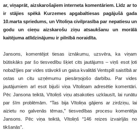
ar, viņaprāt, aizskarošajiem interneta komentāriem. Līdz ar to
ir stājies spēkā Kurzemes apgabaltiesas pagājušā gada
10.marta spriedums, un Vītoliņa civilprasība par nepatiesu un
godu un cieņu aizskarošu ziņu atsaukšanu un morālā
kaitējuma atlīdzinājumu ir pilnībā noraidīta.
Jansons, komentējot tiesas iznākumu, uzsvēra, ka viņam
būtiskāks par šo tiesvedību šķiet cits jautājums – viņš esot ļoti
nobažījies par vides stāvokli un gaisa kvalitāti Ventspilī saistībā ar
ostas un citu uzņēmumu piesārņojošo darbību. Par vides
jautājumiem arī esot bijuši viņa Vītoliņam adresētie komentāri.
Pēc Jansona teiktā, Vītoliņš viņu atsakoties uzklausīt, lai runātu
par šīm problēmām. “Tas bija Vītoliņa gājiens ar zirdziņu, lai
aizietu no galvenās tēmas,” tiesvedības procesu komentēja
Jansons. Pēc viņa teiktā, Vītoliņš “146 reizes izvairījās no
tikšanās”.