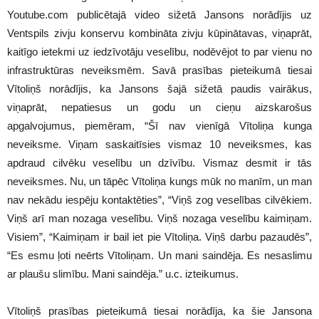
Youtube.com publicētajā video sižetā Jansons norādījis uz
Ventspils zivju konservu kombināta zivju kūpinātavas, viņaprāt,
kaitīgo ietekmi uz iedzīvotāju veselību, nodēvējot to par vienu no
infrastruktūras neveiksmēm. Savā prasības pieteikumā tiesai
Vītoliņš norādījis, ka Jansons šajā sižetā paudis vairākus,
viņaprāt, nepatiesus un godu un cieņu aizskarošus
apgalvojumus, piemēram, “Šī nav vienīgā Vītoliņa kunga
neveiksme. Viņam saskaitīsies vismaz 10 neveiksmes, kas
apdraud cilvēku veselību un dzīvību. Vismaz desmit ir tās
neveiksmes. Nu, un tāpēc Vītoliņa kungs mūk no manīm, un man
nav nekādu iespēju kontaktēties”, “Viņš zog veselības cilvēkiem.
Viņš arī man nozaga veselību. Viņš nozaga veselību kaimiņam.
Visiem”, “Kaimiņam ir bail iet pie Vītoliņa. Viņš darbu pazaudēs”,
“Es esmu ļoti neērts Vītoliņam. Un mani saindēja. Es nesaslimu
ar plaušu slimību. Mani saindēja.” u.c. izteikumus.
Vītoliņš prasības pieteikumā tiesai norādīja, ka šie Jansona