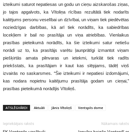
izteikumi saturot nepatiesas un godu un cieņu aizskarošas ziņas,
jo tajos apgalvots, ka Vītoliņa rīcības rezultātā tiek nodarīts
kaitējums personu veselībai un dzīvībai, un viņam tiek piedēvētas
noziedzīgas darbības, kā arī tiek norādīts, ka sabiedrības
locekļiem ir bail no prasītāja un viņa atriebības. Vienlaikus
prasības pieteikumā norādīts, ka šie izteikumi satur netiešu
norādi uz to, ka prasītājs varētu ļaunprātīgi izmantot viņam
piešķirtās amata pilnvaras un ietekmi, turklāt tiek radīts
priekšstats, ka prasītājam ir kaut kas slēpjams, tādēļ viņš
izvairās no saskarsmes. “Šie izteikumi ir nepatiesi izdomājumi,
kas nodara nopietnu kaitējumu prasītāja godam un cieņai,”
prasības pieteikumā norādījis Vītoliņš.
ATSLĒGVĀRDI
Aktuāli
Jānis Vītoliņš
Ventspils dome
Iepriekšējais raksts
Nākamais raksts
FK Ventspils uzsākuši
Janvāra beigās Ventspilī ar