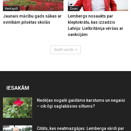
Ventspilī
Ziņas
Jaunais mācību gads sākas ar
Lembergs nosaukts par
svinībām pilsētas skolās
kleptokrātu, kas izzadzis
Latviju: Lielbritānija vēršas ar
sankcijām
Skatīt vairāk
IESAKĀM
Nedēļas nogalē gaidāms karstums un negaisi
– cik ilgi saglabāsies siltums?
Citāts, kas neatmazgājas: Lemberga vārdi par