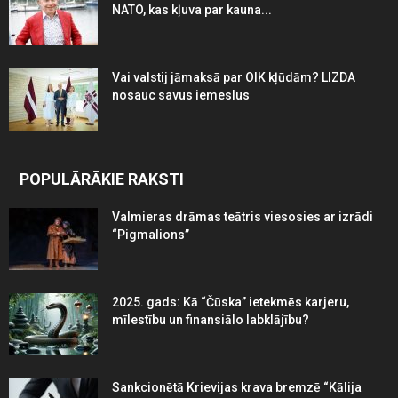
NATO, kas kļuva par kauna...
Vai valstij jāmaksā par OIK kļūdām? LIZDA
nosauc savus iemeslus
POPULĀRĀKIE RAKSTI
Valmieras drāmas teātris viesosies ar izrādi
“Pigmalions”
2025. gads: Kā “Čūska” ietekmēs karjeru,
mīlestību un finansiālo labklājību?
Sankcionētā Krievijas krava bremzē “Kālija