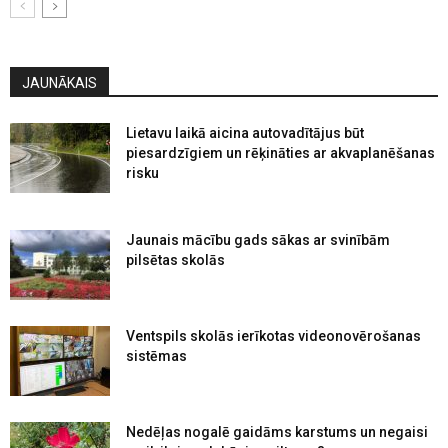
JAUNĀKAIS
Lietavu laikā aicina autovadītājus būt
piesardzīgiem un rēķināties ar akvaplanēšanas
risku
Jaunais mācību gads sākas ar svinībām
pilsētas skolās
Ventspils skolās ierīkotas videonovērošanas
sistēmas
Nedēļas nogalē gaidāms karstums un negaisi