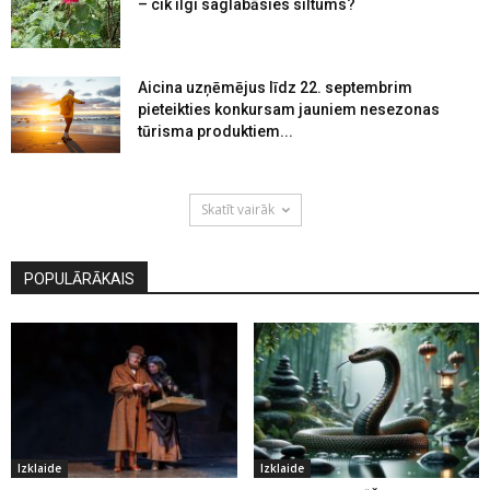
– cik ilgi saglabāsies siltums?
Aicina uzņēmējus līdz 22. septembrim
pieteikties konkursam jauniem nesezonas
tūrisma produktiem...
Skatīt vairāk
POPULĀRĀKAIS
Izklaide
Izklaide