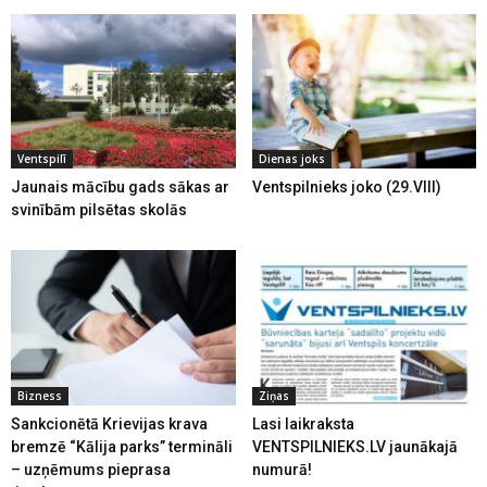
Ventspilī
Dienas joks
Jaunais mācību gads sākas ar
Ventspilnieks joko (29.VIII)
svinībām pilsētas skolās
Bizness
Ziņas
Sankcionētā Krievijas krava
Lasi laikraksta
bremzē “Kālija parks” termināli
VENTSPILNIEKS.LV jaunākajā
– uzņēmums pieprasa
numurā!