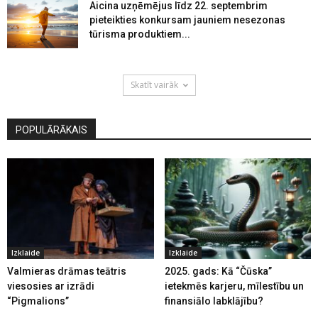
Aicina uzņēmējus līdz 22. septembrim
pieteikties konkursam jauniem nesezonas
tūrisma produktiem...
Skatīt vairāk
POPULĀRĀKAIS
Izklaide
Izklaide
Valmieras drāmas teātris
2025. gads: Kā “Čūska”
viesosies ar izrādi
ietekmēs karjeru, mīlestību un
“Pigmalions”
finansiālo labklājību?