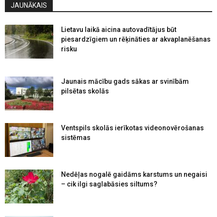
JAUNĀKAIS
Lietavu laikā aicina autovadītājus būt
piesardzīgiem un rēķināties ar akvaplanēšanas
risku
Jaunais mācību gads sākas ar svinībām
pilsētas skolās
Ventspils skolās ierīkotas videonovērošanas
sistēmas
Nedēļas nogalē gaidāms karstums un negaisi
– cik ilgi saglabāsies siltums?