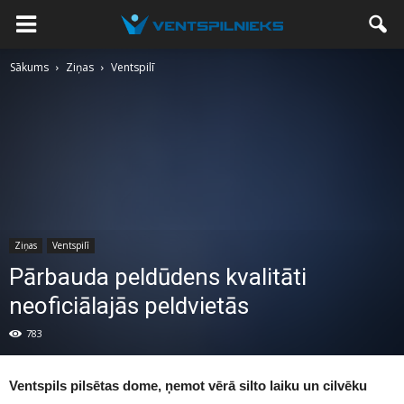
Sākums
Ziņas
Ventspilī
Ziņas
Ventspilī
Pārbauda peldūdens kvalitāti
neoficiālajās peldvietās
783
Ventspils pilsētas dome, ņemot vērā silto laiku un cilvēku