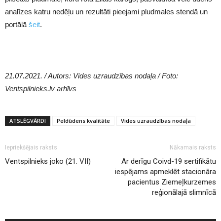
analīzes katru nedēļu un rezultāti pieejami pludmales stendā un
portālā
šeit
.
21.07.2021. / Autors: Vides uzraudzības nodaļa / Foto:
Ventspilnieks.lv arhīvs
ATSLĒGVĀRDI
Peldūdens kvalitāte
Vides uzraudzības nodaļa
Iepriekšējais raksts
Nākamais raksts
Ventspilnieks joko (21. VII)
Ar derīgu Coivd-19 sertifikātu
iespējams apmeklēt stacionāra
pacientus Ziemeļkurzemes
reģionālajā slimnīcā