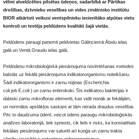
vēlmi atveldzēties pilsētas ūdeņos, sadarbībā ar Pārtikas
drošības, dzīvnieku veselības un vides zinātnisko institūtu
BIOR atkārtoti veikusi ventspilnieku iecienītāko atpūtas vietu
kontroli un testēja peldūdens kvalitāti šajā vietās.
Peldūdens paraugi paņemti peldvietas Gāliņciemā Ābolu ielas
galā un Ventā Graudu ielas galā.
Peldūdeņu mikrobioloģiskā piesārņojuma novērtēšanas metodes
balstās uz fekālā piesārņojuma indikatororganismu noteikšanu.
Šādi indikatororganismi ir zarnu nūjiņas (Escherichia
coli jeb E.coli ) un zarnu enterokoki. Šīs indikatoru baktērijas ir
dabiski zarnu mikrofloras elementi, kas vidē nonāk ar fekālijām,
un normālos apstākļos saskare ar tām nerada draudus veselībai.
Pēc to daudzuma ūdenī, veicot ūdens paraugu mikrobioloģiskās
analīzes laboratorijā, tiek spriests, cik liels ir risks, ka konstatētais
fekālais piesārņojums var saturēt arī kuņģa un zarnu trakta
slimību izraisītājus patogēnos mikroorganismus.