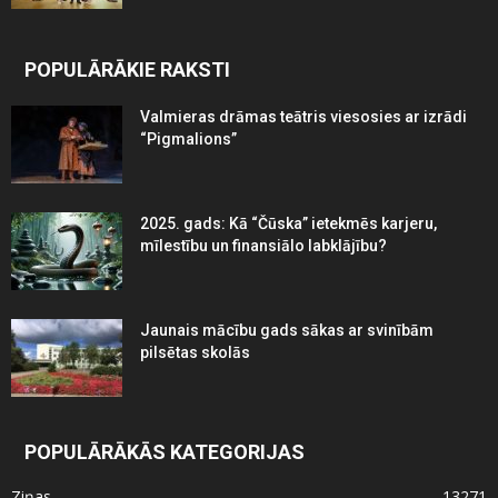
POPULĀRĀKIE RAKSTI
Valmieras drāmas teātris viesosies ar izrādi
“Pigmalions”
2025. gads: Kā “Čūska” ietekmēs karjeru,
mīlestību un finansiālo labklājību?
Jaunais mācību gads sākas ar svinībām
pilsētas skolās
POPULĀRĀKĀS KATEGORIJAS
Ziņas
13271