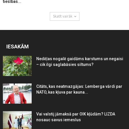
tiesības...
Skatīt vairāk
IESAKĀM
Nedēļas nogalē gaidāms karstums un negaisi
– cik ilgi saglabāsies siltums?
Citāts, kas neatmazgājas: Lemberga vārdi par
NATO, kas kļuva par kauna...
Vai valstij jāmaksā par OIK kļūdām? LIZDA
nosauc savus iemeslus