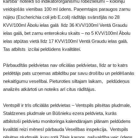
kārtība” noteikti šo indikatororganismu robežlielumi – koloniju
veidojošās vienības 100 ml ūdens. Paņemtajos paraugos zarnu
nūjiņu (Escherichia coli jeb E.coli) rādītājs svārstījās no 28
KVV/100ml Ābolu ielas galā līdz 36 KVV/100ml Ventā Graudu
ielas galā, bet zarnu enterokoku skaits – no 5 KVV/100ml Ābolu
ielas atpūtas vietā līdz 17 KVV/100ml Ventā Graudu ielas galā.
Tas atbilsts izcilai peldūdens kvalitātei.
Pārbaudītās peldvietas nav oficiālas peldvietas, līdz ar to katrs
peldētājs pats uzņemas atbildību par savu drošību un peldēšanās
nekaitīgumu veselībai. Pieturoties siltajam laikam, peldūdeņus
analizēs atkārtoti un noteiks arī citus rādītājus.
Ventspilī ir trīs oficiālās peldvietas – Ventspils pilsētas pludmale,
Staldzenes pludmale un Būšnieku ezera peldvieta, kurās
atbilstoši peldvietu monitoringa kalendārajam plānam peldūdens
kvalitāti reizi mēnesī pārbauda Veselības inspekcija. Ventspils
pilsētas pludmalē, kuru rotā Zilais karogs, pašvaldība veic ūdens