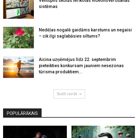
Ventspils skolās ierīkotas videonovērošanas
sistēmas
Nedēļas nogalē gaidāms karstums un negaisi
– cik ilgi saglabāsies siltums?
Aicina uzņēmējus līdz 22. septembrim
pieteikties konkursam jauniem nesezonas
tūrisma produktiem...
Skatīt vairāk
POPULĀRĀKAIS