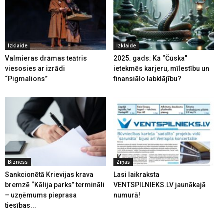
Izklaide
Izklaide
Valmieras drāmas teātris
2025. gads: Kā “Čūska”
viesosies ar izrādi
ietekmēs karjeru, mīlestību un
“Pigmalions”
finansiālo labklājību?
Bizness
Ziņas
Sankcionētā Krievijas krava
Lasi laikraksta
bremzē “Kālija parks” termināli
VENTSPILNIEKS.LV jaunākajā
– uzņēmums pieprasa
numurā!
tiesības...