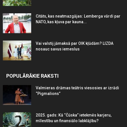
Citāts, kas neatmazgājas: Lemberga vārdi par
NATO, kas kļuva par kauna...
Vai valstij jāmaksā par OIK kļūdām? LIZDA
nosauc savus iemeslus
POPULĀRĀKIE RAKSTI
Valmieras drāmas teātris viesosies ar izrādi
“Pigmalions”
2025. gads: Kā “Čūska” ietekmēs karjeru,
mīlestību un finansiālo labklājību?