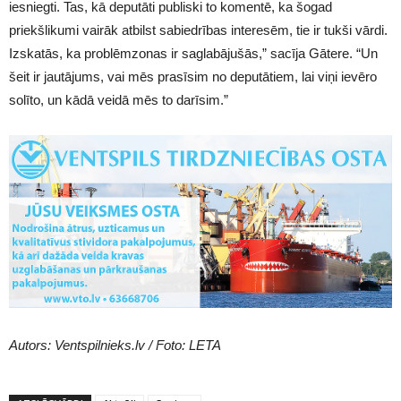
iesniegti. Tas, kā deputāti publiski to komentē, ka šogad
priekšlikumi vairāk atbilst sabiedrības interesēm, tie ir tukši vārdi.
Izskatās, ka problēmzonas ir saglabājušās,” sacīja Gātere. “Un
šeit ir jautājums, vai mēs prasīsim no deputātiem, lai viņi ievēro
solīto, un kādā veidā mēs to darīsim.”
Autors: Ventspilnieks.lv / Foto: LETA