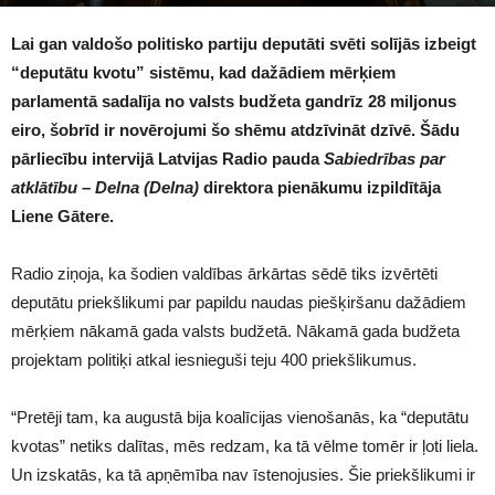
1481
Lai gan valdošo politisko partiju deputāti svēti solījās izbeigt
“deputātu kvotu” sistēmu, kad dažādiem mērķiem
parlamentā sadalīja no valsts budžeta gandrīz 28 miljonus
eiro, šobrīd ir novērojumi šo shēmu atdzīvināt dzīvē. Šādu
pārliecību intervijā Latvijas Radio pauda
Sabiedrības par
atklātību – Delna (Delna)
direktora pienākumu izpildītāja
Liene Gātere.
Radio ziņoja, ka šodien valdības ārkārtas sēdē tiks izvērtēti
deputātu priekšlikumi par papildu naudas piešķiršanu dažādiem
mērķiem nākamā gada valsts budžetā. Nākamā gada budžeta
projektam politiķi atkal iesnieguši teju 400 priekšlikumus.
“Pretēji tam, ka augustā bija koalīcijas vienošanās, ka “deputātu
kvotas” netiks dalītas, mēs redzam, ka tā vēlme tomēr ir ļoti liela.
Un izskatās, ka tā apņēmība nav īstenojusies. Šie priekšlikumi ir