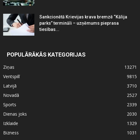
Sankcionētā Krievijas krava bremzē “Kālija
parks” termināli – uzņēmums pieprasa
tiesības...
POPULĀRĀKĀS KATEGORIJAS
Ziņas
13271
Ventspilī
9815
Latvijā
3710
Novadā
2527
Sports
2339
Dienas joks
2030
Izklaide
1329
Bizness
1031