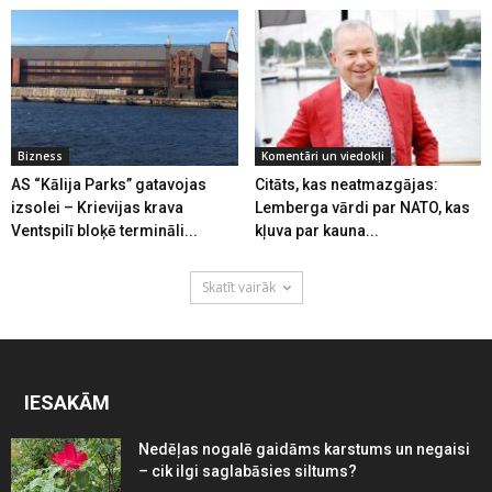
Bizness
Komentāri un viedokļi
AS “Kālija Parks” gatavojas
Citāts, kas neatmazgājas:
izsolei – Krievijas krava
Lemberga vārdi par NATO, kas
Ventspilī bloķē termināli...
kļuva par kauna...
Skatīt vairāk
IESAKĀM
Nedēļas nogalē gaidāms karstums un negaisi
– cik ilgi saglabāsies siltums?