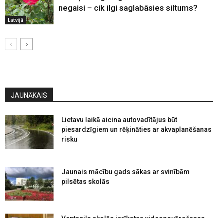
negaisi – cik ilgi saglabāsies siltums?
Latvijā
JAUNĀKAIS
Lietavu laikā aicina autovadītājus būt
piesardzīgiem un rēķināties ar akvaplanēšanas
risku
Jaunais mācību gads sākas ar svinībām
pilsētas skolās