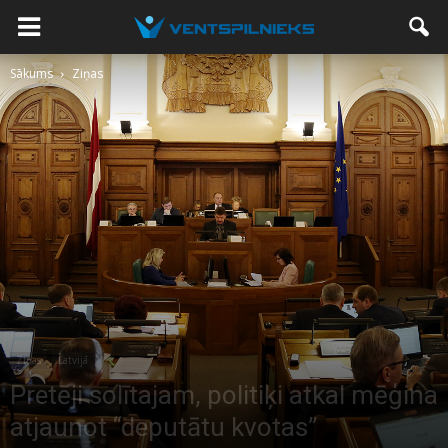
Sākums
Ziņas
Ziņas
Latvijā
Pretēji solītajam, politiķi atkal mēģina
atjaunot “deputātu kvotas”