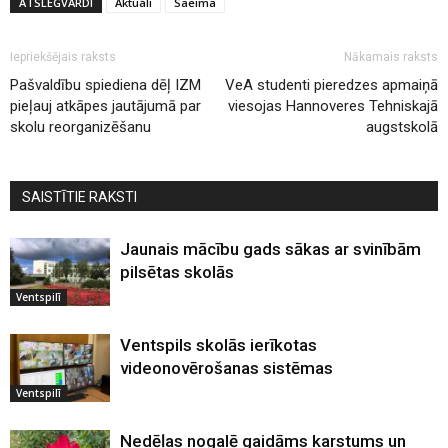
ATSLĒGVĀRDI
Aktuāli
Saeima
Iepriekšējais raksts
Nākamais raksts
Pašvaldību spiediena dēļ IZM
VeA studenti pieredzes apmaiņā
pieļauj atkāpes jautājumā par
viesojas Hannoveres Tehniskajā
skolu reorganizēšanu
augstskolā
SAISTĪTIE RAKSTI
Jaunais mācību gads sākas ar svinībām
pilsētas skolās
Ventspilī
Ventspils skolās ierīkotas
videonovērošanas sistēmas
Ventspilī
Nedēļas nogalē gaidāms karstums un