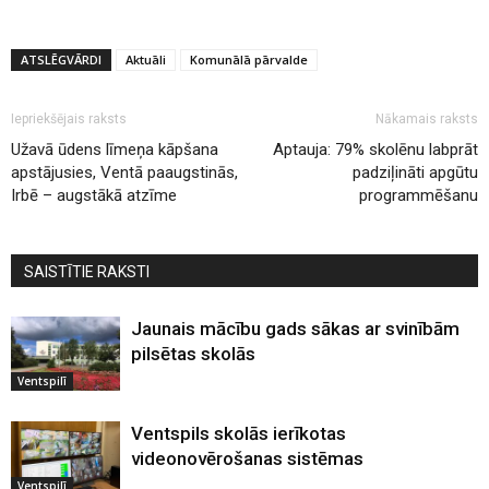
ATSLĒGVĀRDI
Aktuāli
Komunālā pārvalde
Iepriekšējais raksts
Nākamais raksts
Užavā ūdens līmeņa kāpšana
Aptauja: 79% skolēnu labprāt
apstājusies, Ventā paaugstinās,
padziļināti apgūtu
Irbē – augstākā atzīme
programmēšanu
SAISTĪTIE RAKSTI
Jaunais mācību gads sākas ar svinībām
pilsētas skolās
Ventspilī
Ventspils skolās ierīkotas
videonovērošanas sistēmas
Ventspilī