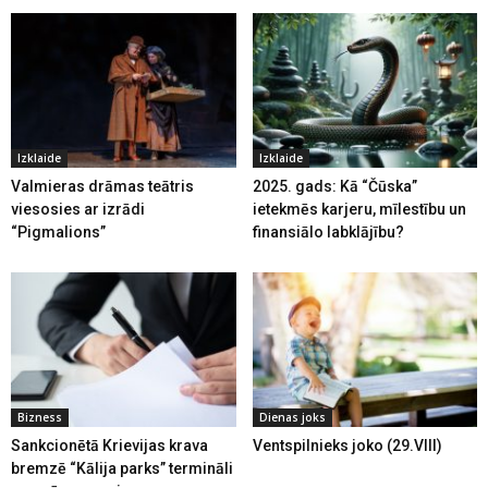
Izklaide
Izklaide
Valmieras drāmas teātris
2025. gads: Kā “Čūska”
viesosies ar izrādi
ietekmēs karjeru, mīlestību un
“Pigmalions”
finansiālo labklājību?
Bizness
Dienas joks
Sankcionētā Krievijas krava
Ventspilnieks joko (29.VIII)
bremzē “Kālija parks” termināli