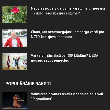
Nedēļas nogalē gaidāms karstums un negaisi
– cik ilgi saglabāsies siltums?
Citāts, kas neatmazgājas: Lemberga vārdi par
NATO, kas kļuva par kauna...
Vai valstij jāmaksā par OIK kļūdām? LIZDA
nosauc savus iemeslus
POPULĀRĀKIE RAKSTI
Valmieras drāmas teātris viesosies ar izrādi
“Pigmalions”