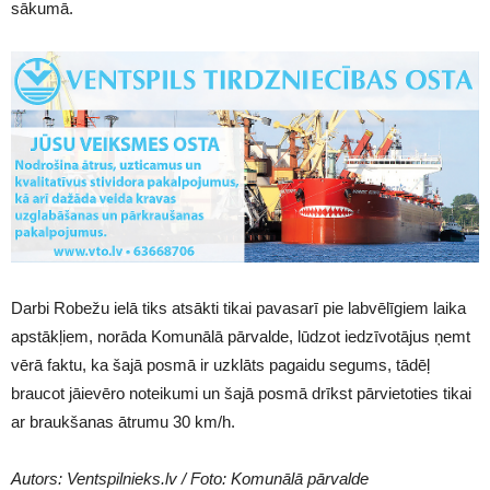
sākumā.
Darbi Robežu ielā tiks atsākti tikai pavasarī pie labvēlīgiem laika
apstākļiem, norāda Komunālā pārvalde, lūdzot iedzīvotājus ņemt
vērā faktu, ka šajā posmā ir uzklāts pagaidu segums, tādēļ
braucot jāievēro noteikumi un šajā posmā drīkst pārvietoties tikai
ar braukšanas ātrumu 30 km/h.
Autors: Ventspilnieks.lv / Foto: Komunālā pārvalde