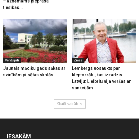
– uzņēmums pieprasa
tiesības...
Ventspilī
Ziņas
Jaunais mācību gads sākas ar
Lembergs nosaukts par
svinībām pilsētas skolās
kleptokrātu, kas izzadzis
Latviju: Lielbritānija vēršas ar
sankcijām
Skatīt vairāk
IESAKĀM