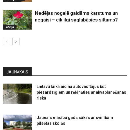
Nedēļas nogalē gaidāms karstums un
negaisi – cik ilgi saglabāsies siltums?
Latvijā
JAUNĀKAIS
Lietavu laikā aicina autovadītājus būt
piesardzīgiem un rēķināties ar akvaplanēšanas
risku
Jaunais mācību gads sākas ar svinībām
pilsētas skolās