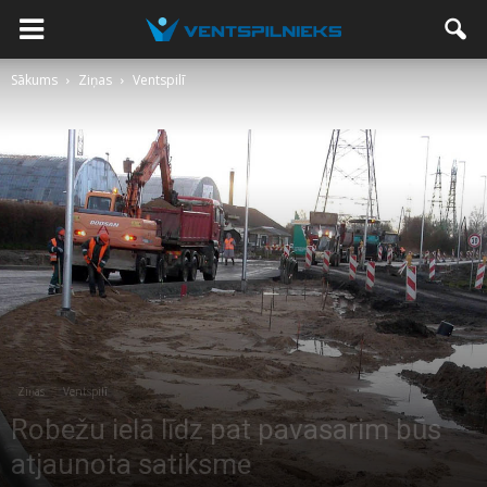
Sākums
Ziņas
Ventspilī
Ziņas
Ventspilī
Robežu ielā līdz pat pavasarim būs
atjaunota satiksme