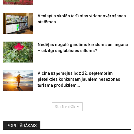
Ventspils skolās ierīkotas videonovērošanas
sistēmas
Nedēļas nogalē gaidāms karstums un negaisi
– cik ilgi saglabāsies siltums?
Aicina uzņēmējus līdz 22. septembrim
pieteikties konkursam jauniem nesezonas
tūrisma produktiem...
Skatīt vairāk
POPULĀRĀKAIS