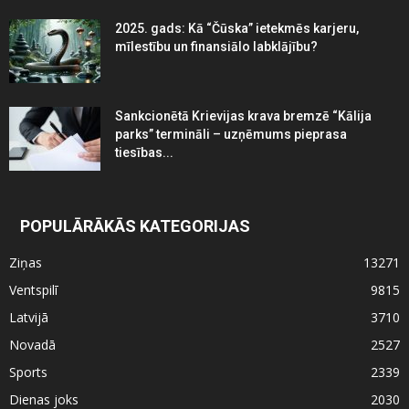
2025. gads: Kā “Čūska” ietekmēs karjeru,
mīlestību un finansiālo labklājību?
Sankcionētā Krievijas krava bremzē “Kālija
parks” termināli – uzņēmums pieprasa
tiesības...
POPULĀRĀKĀS KATEGORIJAS
Ziņas
13271
Ventspilī
9815
Latvijā
3710
Novadā
2527
Sports
2339
Dienas joks
2030