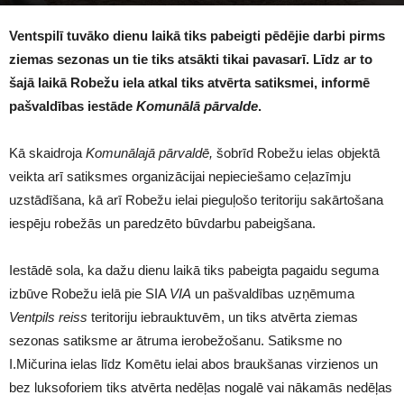
1500
Ventspilī tuvāko dienu laikā tiks pabeigti pēdējie darbi pirms
ziemas sezonas un tie tiks atsākti tikai pavasarī. Līdz ar to
šajā laikā Robežu iela atkal tiks atvērta satiksmei, informē
pašvaldības iestāde
Komunālā pārvalde
.
Kā skaidroja
Komunālajā pārvaldē,
šobrīd Robežu ielas objektā
veikta arī satiksmes organizācijai nepieciešamo ceļazīmju
uzstādīšana, kā arī Robežu ielai pieguļošo teritoriju sakārtošana
iespēju robežās un paredzēto būvdarbu pabeigšana.
Iestādē sola, ka dažu dienu laikā tiks pabeigta pagaidu seguma
izbūve Robežu ielā pie SIA
VIA
un pašvaldības uzņēmuma
Ventpils reiss
teritoriju iebrauktuvēm, un tiks atvērta ziemas
sezonas satiksme ar ātruma ierobežošanu. Satiksme no
I.Mičurina ielas līdz Komētu ielai abos braukšanas virzienos un
bez luksoforiem tiks atvērta nedēļas nogalē vai nākamās nedēļas