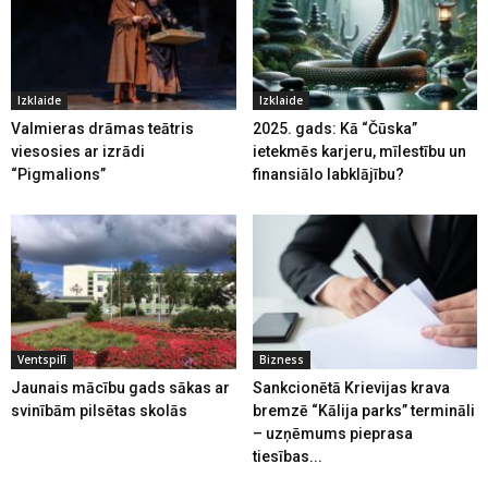
Izklaide
Izklaide
Valmieras drāmas teātris
2025. gads: Kā “Čūska”
viesosies ar izrādi
ietekmēs karjeru, mīlestību un
“Pigmalions”
finansiālo labklājību?
Ventspilī
Bizness
Jaunais mācību gads sākas ar
Sankcionētā Krievijas krava
svinībām pilsētas skolās
bremzē “Kālija parks” termināli
– uzņēmums pieprasa
tiesības...