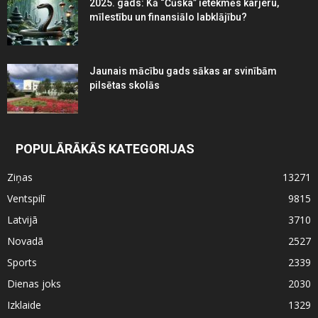
2025. gads: Kā “Čūska” ietekmēs karjeru,
mīlestību un finansiālo labklājību?
Jaunais mācību gads sākas ar svinībām
pilsētas skolās
POPULĀRĀKĀS KATEGORIJAS
Ziņas
13271
Ventspilī
9815
Latvijā
3710
Novadā
2527
Sports
2339
Dienas joks
2030
Izklaide
1329