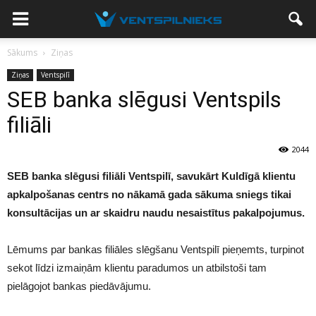
Sākums
Ziņas
Ziņas
Ventspilī
SEB banka slēgusi Ventspils
filiāli
2044
SEB banka slēgusi filiāli Ventspilī, savukārt Kuldīgā klientu
apkalpošanas centrs no nākamā gada sākuma sniegs tikai
konsultācijas un ar skaidru naudu nesaistītus pakalpojumus.
Lēmums par bankas filiāles slēgšanu Ventspilī pieņemts, turpinot
sekot līdzi izmaiņām klientu paradumos un atbilstoši tam
pielāgojot bankas piedāvājumu.