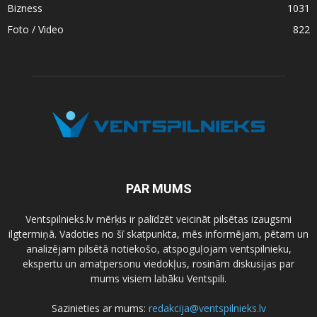
Bizness
1031
Foto / Video
822
PAR MUMS
Ventspilnieks.lv mērķis ir palīdzēt veicināt pilsētas izaugsmi
ilgtermiņā. Vadoties no šī skatpunkta, mēs informējam, pētam un
analizējam pilsētā notiekošo, atspoguļojam ventspilnieku,
ekspertu un amatpersonu viedokļus, rosinām diskusijas par
mums visiem labāku Ventspili.
Sazinieties ar mums:
redakcija@ventspilnieks.lv