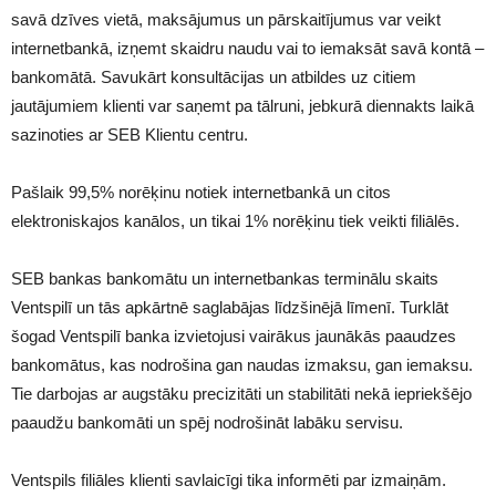
savā dzīves vietā, maksājumus un pārskaitījumus var veikt
internetbankā, izņemt skaidru naudu vai to iemaksāt savā kontā –
bankomātā. Savukārt konsultācijas un atbildes uz citiem
jautājumiem klienti var saņemt pa tālruni, jebkurā diennakts laikā
sazinoties ar SEB Klientu centru.
Pašlaik 99,5% norēķinu notiek internetbankā un citos
elektroniskajos kanālos, un tikai 1% norēķinu tiek veikti filiālēs.
SEB bankas bankomātu un internetbankas terminālu skaits
Ventspilī un tās apkārtnē saglabājas līdzšinējā līmenī. Turklāt
šogad Ventspilī banka izvietojusi vairākus jaunākās paaudzes
bankomātus, kas nodrošina gan naudas izmaksu, gan iemaksu.
Tie darbojas ar augstāku precizitāti un stabilitāti nekā iepriekšējo
paaudžu bankomāti un spēj nodrošināt labāku servisu.
Ventspils filiāles klienti savlaicīgi tika informēti par izmaiņām.