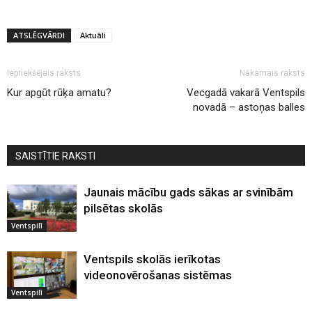
ATSLĒGVĀRDI
Aktuāli
Iepriekšējais raksts
Nākamais raksts
Kur apgūt rūķa amatu?
Vecgadā vakarā Ventspils
novadā – astoņas balles
SAISTĪTIE RAKSTI
Jaunais mācību gads sākas ar svinībām
pilsētas skolās
Ventspilī
Ventspils skolās ierīkotas
videonovērošanas sistēmas
Ventspilī