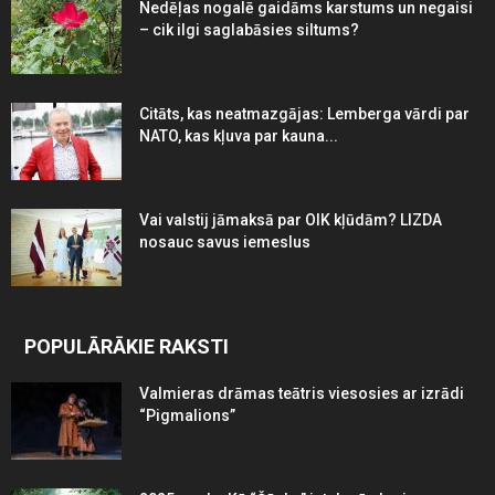
Nedēļas nogalē gaidāms karstums un negaisi
– cik ilgi saglabāsies siltums?
Citāts, kas neatmazgājas: Lemberga vārdi par
NATO, kas kļuva par kauna...
Vai valstij jāmaksā par OIK kļūdām? LIZDA
nosauc savus iemeslus
POPULĀRĀKIE RAKSTI
Valmieras drāmas teātris viesosies ar izrādi
“Pigmalions”