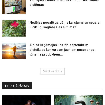
sistēmas
Nedēļas nogalē gaidāms karstums un negaisi
– cik ilgi saglabāsies siltums?
Aicina uzņēmējus līdz 22. septembrim
pieteikties konkursam jauniem nesezonas
tūrisma produktiem...
Skatīt vairāk
POPULĀRĀKAIS