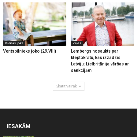
Dienas joks
Ziņas
Ventspilnieks joko (29.VIII)
Lembergs nosaukts par
kleptokrātu, kas izzadzis
Latviju: Lielbritānija vēršas ar
sankcijām
Skatīt vairāk
IESAKĀM