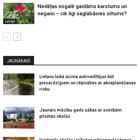
Nedēļas nogalē gaidāms karstums un
negaisi – cik ilgi saglabāsies siltums?
Latvijā
JAUNĀKAIS
Lietavu laikā aicina autovadītājus būt
piesardzīgiem un rēķināties ar akvaplanēšanas
risku
Jaunais mācību gads sākas ar svinībām
pilsētas skolās
Ventspils skolās ierīkotas videonovērošanas