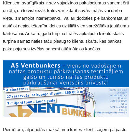
Klientiem svarīgākais ir sev vajadzīgos pakalpojumus saņemt ērti
un ātri, un to visbiežāk katrs var izdarīt savās mājās vai darba
vietā, izmantojot internetbanku, vai arī dodoties pie bankomāta un
atstājot nepieciešamību doties uz filiāli vien sarežģītāku jautājumu
kārtošanai. Ar katru gadu turpina filiālēs apkalpoto klientu skaits
turpina samazināties taču pieaug to klientu skaits, kas bankas
pakalpojumus izvēlas saņemt attālinātajos kanālos.
Piemēram, atjaunotās maksājumu kartes klienti saņem pa pastu