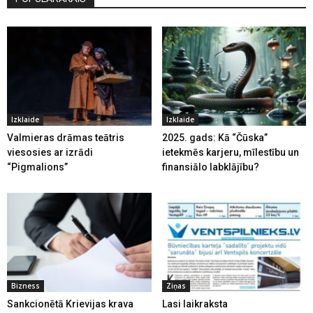
Izklaide
Izklaide
Valmieras drāmas teātris
2025. gads: Kā “Čūska”
viesosies ar izrādi
ietekmēs karjeru, mīlestību un
“Pigmalions”
finansiālo labklājību?
Bizness
Ziņas
Sankcionētā Krievijas krava
Lasi laikraksta