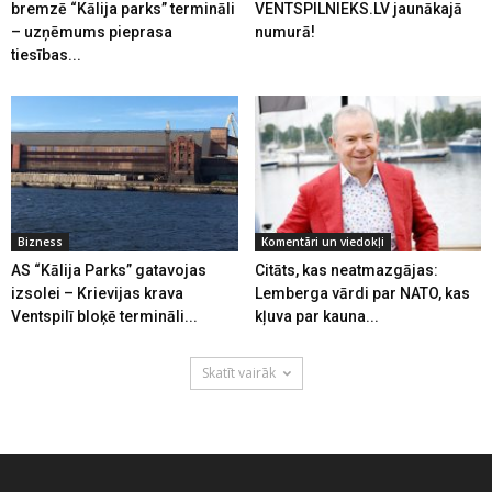
bremzē “Kālija parks” termināli
VENTSPILNIEKS.LV jaunākajā
– uzņēmums pieprasa
numurā!
tiesības...
Bizness
Komentāri un viedokļi
AS “Kālija Parks” gatavojas
Citāts, kas neatmazgājas:
izsolei – Krievijas krava
Lemberga vārdi par NATO, kas
Ventspilī bloķē termināli...
kļuva par kauna...
Skatīt vairāk