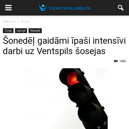
Sākums
Ziņas
Ziņas
Latvijā
Novadā
Šonedēļ gaidāmi īpaši intensīvi
darbi uz Ventspils šosejas
1600