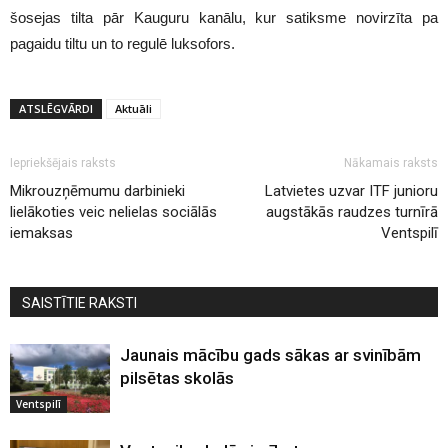
šosejas tilta pār Kauguru kanālu, kur satiksme novirzīta pa
pagaidu tiltu un to regulē luksofors.
ATSLĒGVĀRDI
Aktuāli
Iepriekšējais raksts
Nākamais raksts
Mikrouzņēmumu darbinieki
Latvietes uzvar ITF junioru
lielākoties veic nelielas sociālās
augstākās raudzes turnīrā
iemaksas
Ventspilī
SAISTĪTIE RAKSTI
Jaunais mācību gads sākas ar svinībām
pilsētas skolās
Ventspilī