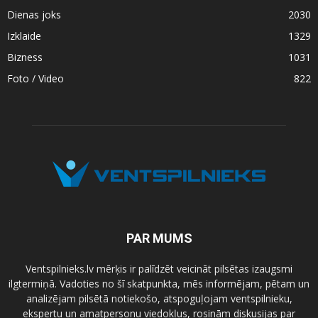
Dienas joks
2030
Izklaide
1329
Bizness
1031
Foto / Video
822
PAR MUMS
Ventspilnieks.lv mērķis ir palīdzēt veicināt pilsētas izaugsmi
ilgtermiņā. Vadoties no šī skatpunkta, mēs informējam, pētam un
analizējam pilsētā notiekošo, atspoguļojam ventspilnieku,
ekspertu un amatpersonu viedokļus, rosinām diskusijas par