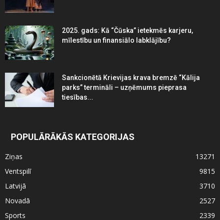
2025. gads: Kā “Čūska” ietekmēs karjeru,
mīlestību un finansiālo labklājību?
Sankcionētā Krievijas krava bremzē “Kālija
parks” termināli – uzņēmums pieprasa
tiesības...
POPULĀRĀKĀS KATEGORIJAS
Ziņas
13271
Ventspilī
9815
Latvijā
3710
Novadā
2527
Sports
2339