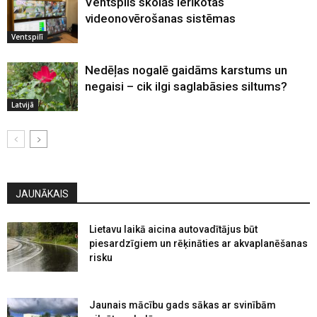
Ventspils skolās ierīkotas
videonovērošanas sistēmas
Ventspilī
Nedēļas nogalē gaidāms karstums un
negaisi – cik ilgi saglabāsies siltums?
Latvijā
JAUNĀKAIS
Lietavu laikā aicina autovadītājus būt
piesardzīgiem un rēķināties ar akvaplanēšanas
risku
Jaunais mācību gads sākas ar svinībām