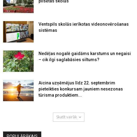
pilsētas skolās
Ventspils skolās ierīkotas videonovērošanas
sistēmas
Nedēļas nogalē gaidāms karstums un negaisi
– cik ilgi saglabāsies siltums?
Aicina uzņēmējus līdz 22. septembrim
pieteikties konkursam jauniem nesezonas
tūrisma produktiem...
Skatīt vairāk
POPULĀRĀKAIS