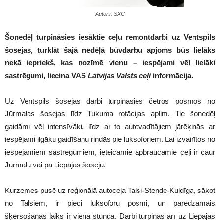
Autors: SXC
Šonedēļ turpināsies iesāktie ceļu remontdarbi uz Ventspils
šosejas, turklāt šajā nedēļā būvdarbu apjoms būs lielāks
nekā iepriekš, kas nozīmē vienu – iespējami vēl lielāki
sastrēgumi, liecina VAS
Latvijas Valsts ceļi
informācija.
Uz Ventspils šosejas darbi turpināsies četros posmos no
Jūrmalas šosejas līdz Tukuma rotācijas aplim. Tie šonedēļ
gaidāmi vēl intensīvāki, līdz ar to autovadītājiem jārēķinās ar
iespējami ilgāku gaidīšanu rindās pie luksoforiem. Lai izvairītos no
iespējamiem sastrēgumiem, ieteicamie apbraucamie ceļi ir caur
Jūrmalu vai pa Liepājas šoseju.
Kurzemes pusē uz reģionālā autoceļa Talsi-Stende-Kuldīga, sākot
no Talsiem, ir pieci luksoforu posmi, un paredzamais
šķērsošanas laiks ir viena stunda. Darbi turpinās arī uz Liepājas