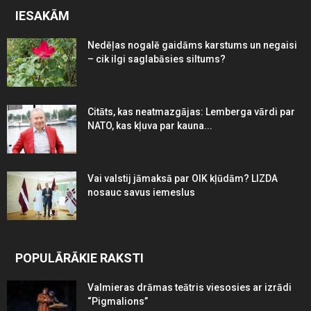
IESAKĀM
Nedēļas nogalē gaidāms karstums un negaisi
– cik ilgi saglabāsies siltums?
Citāts, kas neatmazgājas: Lemberga vārdi par
NATO, kas kļuva par kauna...
Vai valstij jāmaksā par OIK kļūdām? LIZDA
nosauc savus iemeslus
POPULĀRĀKIE RAKSTI
Valmieras drāmas teātris viesosies ar izrādi
“Pigmalions”