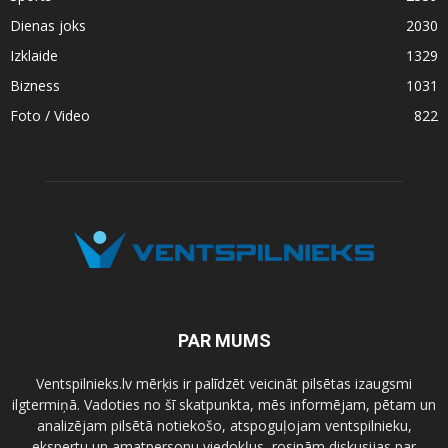
Dienas joks
2030
Izklaide
1329
Bizness
1031
Foto / Video
822
PAR MUMS
Ventspilnieks.lv mērķis ir palīdzēt veicināt pilsētas izaugsmi
ilgtermiņā. Vadoties no šī skatpunkta, mēs informējam, pētam un
analizējam pilsētā notiekošo, atspoguļojam ventspilnieku,
ekspertu un amatpersonu viedokļus, rosinām diskusijas par