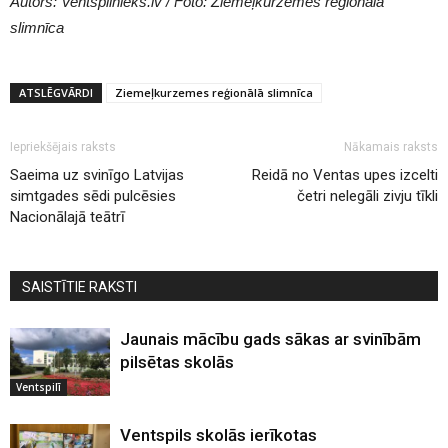
Autors: Ventspilnieks.lv / Foto: Ziemeļkurzemes reģionālā
slimnīca
ATSLĒGVĀRDI
Ziemeļkurzemes reģionālā slimnīca
Iepriekšējais raksts
Nākamais raksts
Saeima uz svinīgo Latvijas
Reidā no Ventas upes izcelti
simtgades sēdi pulcēsies
četri nelegāli zivju tīkli
Nacionālajā teātrī
SAISTĪTIE RAKSTI
Jaunais mācību gads sākas ar svinībām
pilsētas skolās
Ventspilī
Ventspils skolās ierīkotas