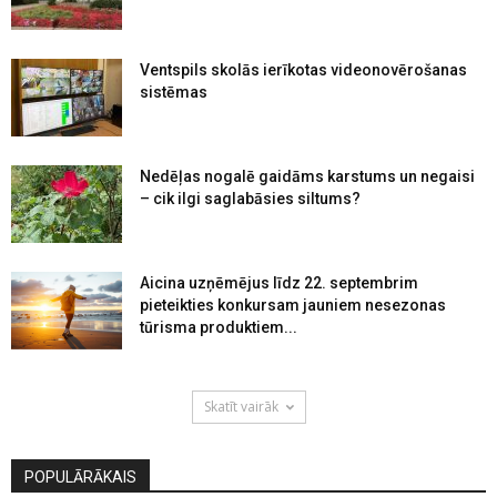
Ventspils skolās ierīkotas videonovērošanas
sistēmas
Nedēļas nogalē gaidāms karstums un negaisi
– cik ilgi saglabāsies siltums?
Aicina uzņēmējus līdz 22. septembrim
pieteikties konkursam jauniem nesezonas
tūrisma produktiem...
Skatīt vairāk
POPULĀRĀKAIS