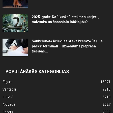
2025. gads: Kā “Čūska” ietekmēs karjeru,
mīlestību un finansiālo labklājību?
Sankcionētā Krievijas krava bremzē “Kālija
parks” termināli – uzņēmums pieprasa
tiesības...
POPULĀRĀKĀS KATEGORIJAS
Ziņas
13271
Ventspilī
9815
Latvijā
3710
Novadā
2527
Sports
2339