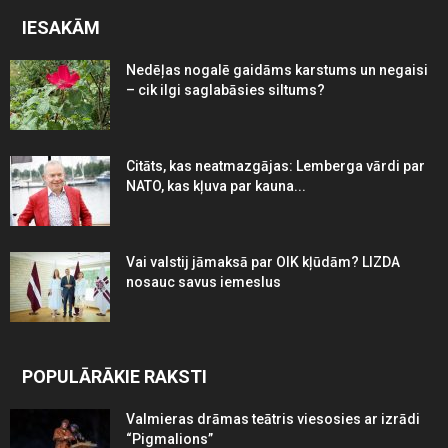
IESAKĀM
Nedēļas nogalē gaidāms karstums un negaisi
– cik ilgi saglabāsies siltums?
Citāts, kas neatmazgājas: Lemberga vārdi par
NATO, kas kļuva par kauna...
Vai valstij jāmaksā par OIK kļūdām? LIZDA
nosauc savus iemeslus
POPULĀRĀKIE RAKSTI
Valmieras drāmas teātris viesosies ar izrādi
“Pigmalions”