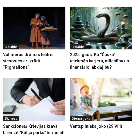
Izklaide
Izklaide
Valmieras drāmas teātris
2025. gads: Kā “Čūska”
viesosies ar izrādi
ietekmēs karjeru, mīlestību un
“Pigmalions”
finansiālo labklājību?
Bizness
Dienas joks
Sankcionētā Krievijas krava
Ventspilnieks joko (29.VIII)
bremzē “Kālija parks” termināli