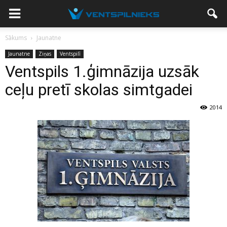
Sākums
Jaunatne
Jaunatne
Ziņas
Ventspilī
Ventspils 1.ģimnāzija uzsāk
ceļu pretī skolas simtgadei
2014