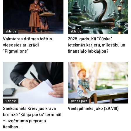
Izklaide
Izklaide
Valmieras drāmas teātris
2025. gads: Kā “Čūska”
viesosies ar izrādi
ietekmēs karjeru, mīlestību un
“Pigmalions”
finansiālo labklājību?
Bizness
Dienas joks
Sankcionētā Krievijas krava
Ventspilnieks joko (29.VIII)
bremzē “Kālija parks” termināli
– uzņēmums pieprasa
tiesības...