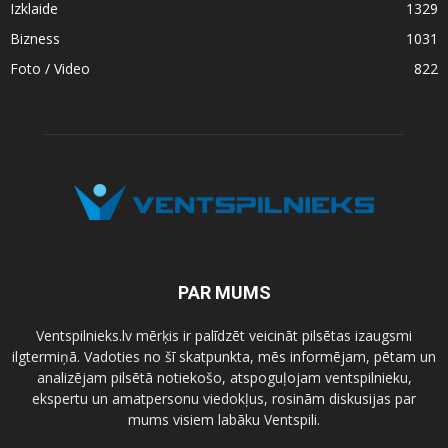
Izklaide
1329
Bizness
1031
Foto / Video
822
PAR MUMS
Ventspilnieks.lv mērķis ir palīdzēt veicināt pilsētas izaugsmi
ilgtermiņā. Vadoties no šī skatpunkta, mēs informējam, pētam un
analizējam pilsētā notiekošo, atspoguļojam ventspilnieku,
ekspertu un amatpersonu viedokļus, rosinām diskusijas par
mums visiem labāku Ventspili.