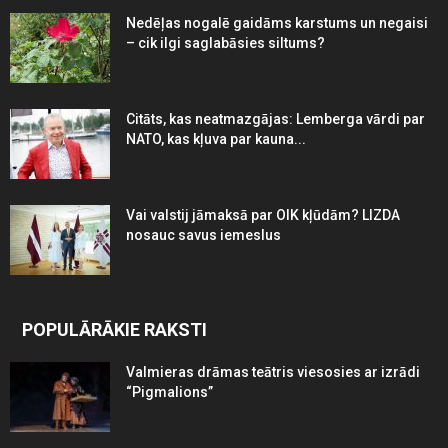
Nedēļas nogalē gaidāms karstums un negaisi
– cik ilgi saglabāsies siltums?
Citāts, kas neatmazgājas: Lemberga vārdi par
NATO, kas kļuva par kauna...
Vai valstij jāmaksā par OIK kļūdām? LIZDA
nosauc savus iemeslus
POPULĀRĀKIE RAKSTI
Valmieras drāmas teātris viesosies ar izrādi
“Pigmalions”