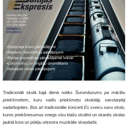
Tradicionāli skolā šajā dienā notiks
Šurumburums
pa
mācību
priekšmetiem
, kuru vadīs priekšmetu skolotāji, savstarpēji
sadarbojoties. Būs arī tradicionālie koncerti
Es sveicu savu skolu
,
kuros priekšnesumus sniegs visu klašu skolēni un skanēs skolas
jauktā kora un pūtēju orķestra muzikālie skaņdarbi.