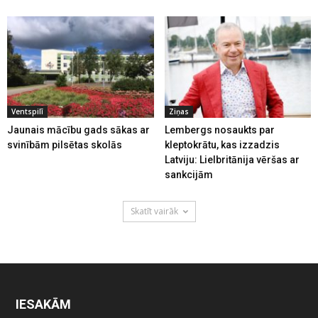
Ventspilī
Ziņas
Jaunais mācību gads sākas ar
Lembergs nosaukts par
svinībām pilsētas skolās
kleptokrātu, kas izzadzis
Latviju: Lielbritānija vēršas ar
sankcijām
Skatīt vairāk
IESAKĀM