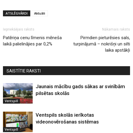
ATSLĒGVĀRDI
Aktuāli
Iepriekšējais raksts
Nākamais raksts
Patēriņa cenu līmenis mēneša
Pirmdien pieturēsies sals,
laikā palielinājies par 0,2%
turpinājumā – nokrišņi un silti
laika apstākļi
SAISTĪTIE RAKSTI
Jaunais mācību gads sākas ar svinībām
pilsētas skolās
Ventspilī
Ventspils skolās ierīkotas
videonovērošanas sistēmas
Ventspilī