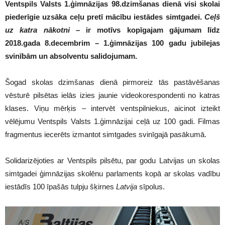
Ventspils Valsts 1.ģimnāzijas 98.dzimšanas dienā visi skolai
piederīgie uzsāka ceļu pretī mācību iestādes simtgadei.
Ceļš
uz katra nākotni
– ir motīvs kopīgajam gājumam līdz
2018.gada 8.decembrim – 1.ģimnāzijas 100 gadu jubilejas
svinībām un absolventu salidojumam.
Šogad skolas dzimšanas dienā pirmoreiz tās pastāvēšanas
vēsturē pilsētas ielās izies jaunie videokorespondenti no katras
klases. Viņu mērķis – intervēt ventspilniekus, aicinot izteikt
vēlējumu Ventspils Valsts 1.ģimnāzijai ceļā uz 100 gadi. Filmas
fragmentus iecerēts izmantot simtgades svinīgajā pasākumā.
Solidarizējoties ar Ventspils pilsētu, par godu Latvijas un skolas
simtgadei ģimnāzijas skolēnu parlaments kopā ar skolas vadību
iestādīs 100 īpašās tulpju šķirnes
Latvija
sīpolus.