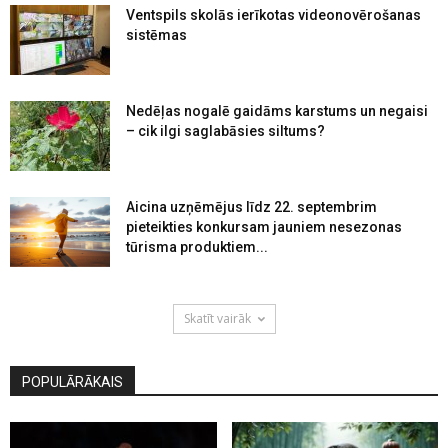
Ventspils skolās ierīkotas videonovērošanas
sistēmas
Nedēļas nogalē gaidāms karstums un negaisi
– cik ilgi saglabāsies siltums?
Aicina uzņēmējus līdz 22. septembrim
pieteikties konkursam jauniem nesezonas
tūrisma produktiem...
Skatīt vairāk
POPULĀRĀKAIS