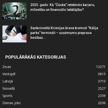
2025. gads: Kā “Čūska” ietekmēs karjeru,
mīlestību un finansiālo labklājību?
Sankcionētā Krievijas krava bremzē “Kālija
parks” termināli – uzņēmums pieprasa
tiesības...
POPULĀRĀKĀS KATEGORIJAS
Ziņas
13271
Ventspilī
9815
Latvijā
3710
Novadā
2527
Sports
2339
Dienas joks
2030