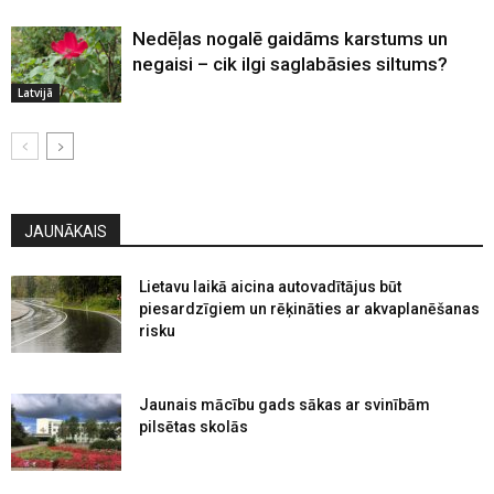
Nedēļas nogalē gaidāms karstums un
negaisi – cik ilgi saglabāsies siltums?
Latvijā
JAUNĀKAIS
Lietavu laikā aicina autovadītājus būt
piesardzīgiem un rēķināties ar akvaplanēšanas
risku
Jaunais mācību gads sākas ar svinībām
pilsētas skolās