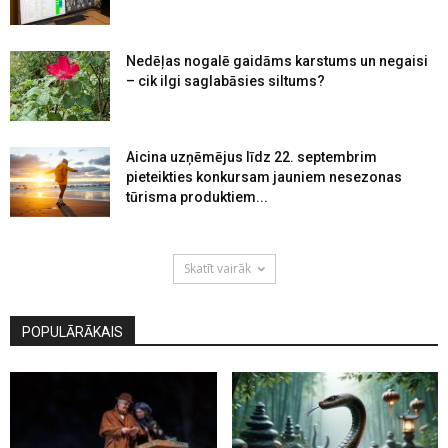
Nedēļas nogalē gaidāms karstums un negaisi
– cik ilgi saglabāsies siltums?
Aicina uzņēmējus līdz 22. septembrim
pieteikties konkursam jauniem nesezonas
tūrisma produktiem...
Skatīt vairāk
POPULĀRĀKAIS