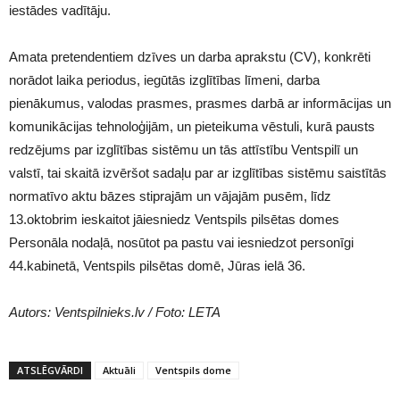
iestādes vadītāju.
Amata pretendentiem dzīves un darba aprakstu (CV), konkrēti
norādot laika periodus, iegūtās izglītības līmeni, darba
pienākumus, valodas prasmes, prasmes darbā ar informācijas un
komunikācijas tehnoloģijām, un pieteikuma vēstuli, kurā pausts
redzējums par izglītības sistēmu un tās attīstību Ventspilī un
valstī, tai skaitā izvēršot sadaļu par ar izglītības sistēmu saistītās
normatīvo aktu bāzes stiprajām un vājajām pusēm, līdz
13.oktobrim ieskaitot jāiesniedz Ventspils pilsētas domes
Personāla nodaļā, nosūtot pa pastu vai iesniedzot personīgi
44.kabinetā, Ventspils pilsētas domē, Jūras ielā 36.
Autors: Ventspilnieks.lv / Foto: LETA
ATSLĒGVĀRDI
Aktuāli
Ventspils dome