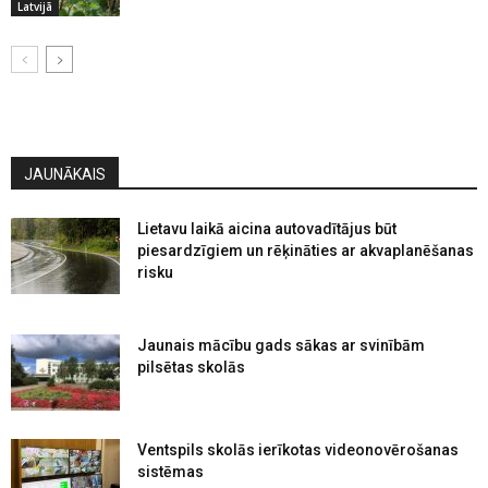
Latvijā
JAUNĀKAIS
Lietavu laikā aicina autovadītājus būt
piesardzīgiem un rēķināties ar akvaplanēšanas
risku
Jaunais mācību gads sākas ar svinībām
pilsētas skolās
Ventspils skolās ierīkotas videonovērošanas
sistēmas