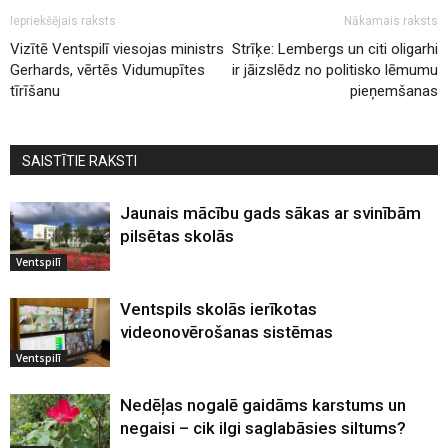
Iepriekšējais raksts
Nākamais raksts
Vizītē Ventspilī viesojas ministrs
Strīķe: Lembergs un citi oligarhi
Gerhards, vērtēs Vidumupītes
ir jāizslēdz no politisko lēmumu
tīrīšanu
pieņemšanas
SAISTĪTIE RAKSTI
Jaunais mācību gads sākas ar svinībām
pilsētas skolās
Ventspilī
Ventspils skolās ierīkotas
videonovērošanas sistēmas
Ventspilī
Nedēļas nogalē gaidāms karstums un
negaisi – cik ilgi saglabāsies siltums?