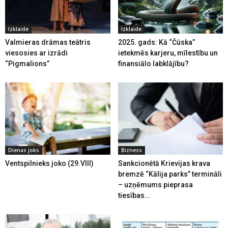
Izklaide
Izklaide
Valmieras drāmas teātris
2025. gads: Kā “Čūska”
viesosies ar izrādi
ietekmēs karjeru, mīlestību un
“Pigmalions”
finansiālo labklājību?
Dienas joks
Bizness
Ventspilnieks joko (29.VIII)
Sankcionētā Krievijas krava
bremzē “Kālija parks” termināli
– uzņēmums pieprasa
tiesības...