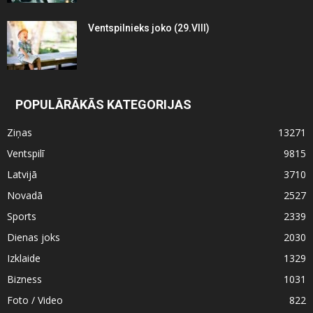
Ventspilnieks joko (29.VIII)
POPULĀRĀKĀS KATEGORIJAS
Ziņas
13271
Ventspilī
9815
Latvijā
3710
Novadā
2527
Sports
2339
Dienas joks
2030
Izklaide
1329
Bizness
1031
Foto / Video
822