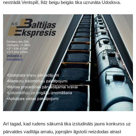
nestrādā Ventspilī, līdz beigu beigās tika uzrunāta Udodova.
Arī tagad, kad rudens sākumā tika izsludināts jauns konkurss uz
pārvaldes vadītāja amatu, joprojām ilgstoši neizdodas atrast