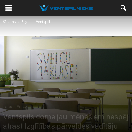
Sākums
Ziņas
Ventspilī
Ziņas
Ventspilī
Ventspils dome jau mēnešiem nespēj
atrast Izglītības pārvaldes vadītāju