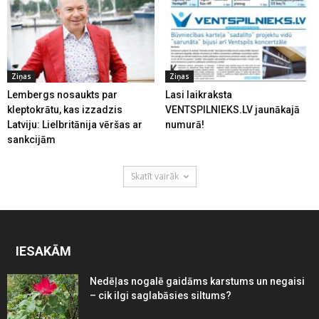
Ziņas
Ziņas
Lembergs nosaukts par
Lasi laikraksta
kleptokrātu, kas izzadzis
VENTSPILNIEKS.LV jaunākajā
Latviju: Lielbritānija vēršas ar
numurā!
sankcijām
Skatīt vairāk
IESAKĀM
Nedēļas nogalē gaidāms karstums un negaisi
– cik ilgi saglabāsies siltums?