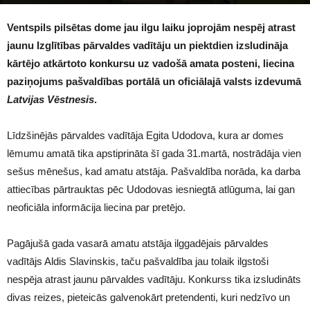
1847
Ventspils pilsētas dome jau ilgu laiku joprojām nespēj atrast
jaunu Izglītības pārvaldes vadītāju un piektdien izsludināja
kārtējo atkārtoto konkursu uz vadošā amata posteni, liecina
paziņojums pašvaldības portālā un oficiālajā valsts izdevumā
Latvijas Vēstnesis
.
Līdzšinējās pārvaldes vadītāja Egita Udodova, kura ar domes
lēmumu amatā tika apstiprināta šī gada 31.martā, nostrādāja vien
sešus mēnešus, kad amatu atstāja. Pašvaldība norāda, ka darba
attiecības pārtrauktas pēc Udodovas iesniegtā atlūguma, lai gan
neoficiāla informācija liecina par pretējo.
Pagājušā gada vasarā amatu atstāja ilggadējais pārvaldes
vadītājs Aldis Slavinskis, taču pašvaldība jau tolaik ilgstoši
nespēja atrast jaunu pārvaldes vadītāju. Konkurss tika izsludināts
divas reizes, pieteicās galvenokārt pretendenti, kuri nedzīvo un