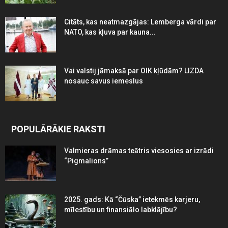
Citāts, kas neatmazgājas: Lemberga vārdi par
NATO, kas kļuva par kauna...
Vai valstij jāmaksā par OIK kļūdām? LIZDA
nosauc savus iemeslus
POPULĀRĀKIE RAKSTI
Valmieras drāmas teātris viesosies ar izrādi
“Pigmalions”
2025. gads: Kā “Čūska” ietekmēs karjeru,
mīlestību un finansiālo labklājību?