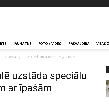
RTS
JAUNATNE
FOTO / VIDEO
PAŠVALDĪBA
VISAS 
tāda speciālu ģērbtuvi cilvēkiem ar īpašām vajadzībām
lē uzstāda speciālu
em ar īpašām