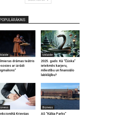
POPULĀRĀKAIS
zklaide
Izklaide
lmieras drāmas teātris
2025. gads: Kā “Čūska”
esosies ar izrādi
ietekmēs karjeru,
igmalions”
mīlestību un finansiālo
labklājību?
izness
Bizness
nkcionētā Krievijas
AS “Kālija Parks”