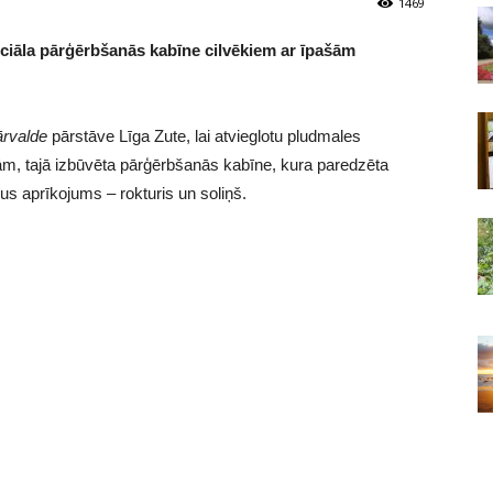
1469
eciāla pārģērbšanās kabīne cilvēkiem ar īpašām
ārvalde
pārstāve Līga Zute, lai atvieglotu pludmales
m, tajā izbūvēta pārģērbšanās kabīne, kura paredzēta
ldus aprīkojums – rokturis un soliņš.