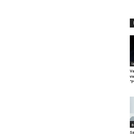
I
Va
vi
“P
B
Sa