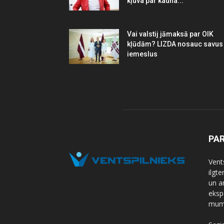
kļuva par kauna...
Vai valstij jāmaksā par OIK
kļūdām? LIZDA nosauc savus
iemeslus
PA
Vents
ilgt
un a
eksp
mums