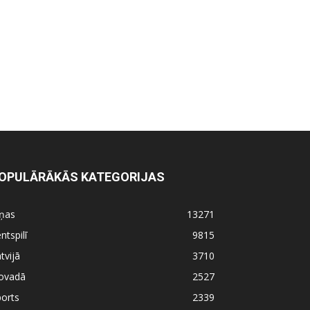
OPULĀRĀKĀS KATEGORIJAS
iņas
13271
ntspilī
9815
tvijā
3710
ovadā
2527
orts
2339