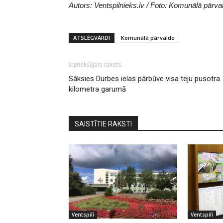
Autors: Ventspilnieks.lv / Foto: Komunālā pārva
ATSLĒGVĀRDI
Komunālā pārvalde
Iepriekšējais raksts
Sāksies Durbes ielas pārbūve visa teju pusotra
kilometra garumā
SAISTĪTIE RAKSTI
Ventspilī
Ventspilī