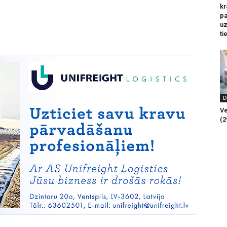
kr
pa
u
ti
D
Ve
(2