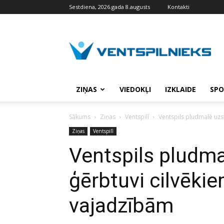
Sestdiena, 2026.gada 8.augusts
Kontakti
VENTSPILNIEKS.LV
ZIŅAS
VIEDOKĻI
IZKLAIDE
SPO
Sākums
Ziņas
Ventspilī
Ventspils pludmalē uzs
Ziņas
Ventspilī
Ventspils pludma
ģērbtuvi cilvēki
vajadzībām