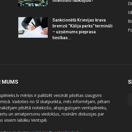
finansiālo labklājību?
Di
Iz
Sankcionētā Krievijas krava
B
bremzē “Kālija parks” termināli
Fo
– uzņēmums pieprasa
tiesības...
R MUMS
S
pilnieks.lv mērķis ir palīdzēt veicināt pilsētas izaugsmi
ermiņā. Vadoties no šī skatpunkta, mēs informējam, pētam
nalizējam pilsētā notiekošo, atspoguļojam ventspilnieku,
ertu un amatpersonu viedokļus, rosinām diskusijas par
 visiem labāku Ventspili.