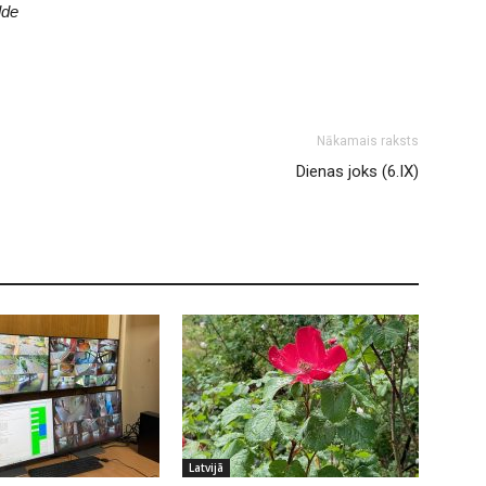
lde
Nākamais raksts
Dienas joks (6.IX)
Latvijā