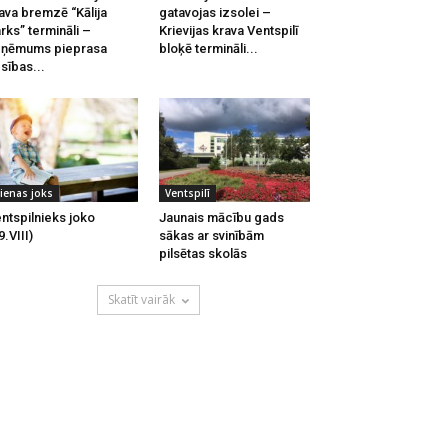
ava bremzē “Kālija
gatavojas izsolei –
rks” termināli –
Krievijas krava Ventspilī
zņēmums pieprasa
bloķē termināli...
esības...
ienas joks
Ventspilī
ntspilnieks joko
Jaunais mācību gads
9.VIII)
sākas ar svinībām
pilsētas skolās
Skatīt vairāk