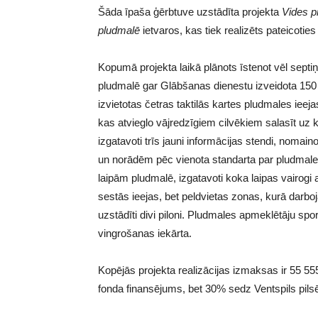
Šāda īpaša ģērbtuve uzstādīta projekta
Vides p
pludmalē
ietvaros, kas tiek realizēts pateicotie
Kopumā projekta laikā plānots īstenot vēl septiņ
pludmalē gar Glābšanas dienestu izveidota 150 
izvietotas četras taktilās kartes pludmales ieeja
kas atvieglo vājredzīgiem cilvēkiem salasīt uz k
izgatavoti trīs jauni informācijas stendi, nomai
un norādēm pēc vienota standarta par pludmales i
laipām pludmalē, izgatavoti koka laipas vairogi a
sestās ieejas, bet peldvietas zonas, kurā darb
uzstādīti divi piloni. Pludmales apmeklētāju spor
vingrošanas iekārta.
Kopējās projekta realizācijas izmaksas ir 55 55
fonda finansējums, bet 30% sedz Ventspils pils