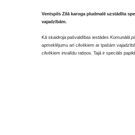
Ventspils Zilā karoga pludmalē uzstādīta sp
vajadzībām.
Kā skaidroja pašvaldības iestādes
Komunālā p
apmeklējumu arī cilvēkiem ar īpašām vajadzībā
cilvēkiem invalīdu ratiņos. Tajā ir speciāls papi