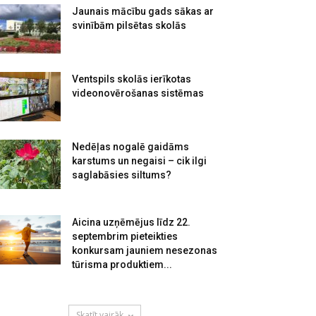
Jaunais mācību gads sākas ar
svinībām pilsētas skolās
Ventspils skolās ierīkotas
videonovērošanas sistēmas
Nedēļas nogalē gaidāms
karstums un negaisi – cik ilgi
saglabāsies siltums?
Aicina uzņēmējus līdz 22.
septembrim pieteikties
konkursam jauniem nesezonas
tūrisma produktiem...
Skatīt vairāk