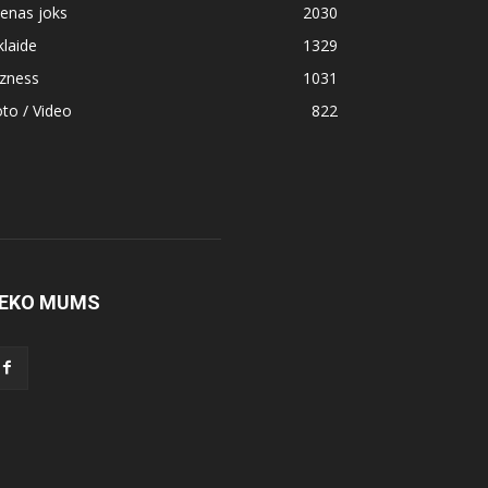
enas joks
2030
klaide
1329
izness
1031
to / Video
822
EKO MUMS