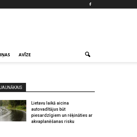
ZIŅAS
AVĪZE
JAUNĀKAIS
Lietavu laikā aicina
autovadītājus būt
piesardzīgiem un rēķināties ar
akvaplanēšanas risku