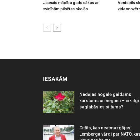
Jaunais mācību gads sākas ar
Ventspils sk
svinībām pilsētas skolās
videonovēr
IESAKĀM
Nedēļas nogalē gaidāms
karstums un negaisi – cik ilgi
saglabāsies siltums?
Citāts, kas neatmazgājas:
Lemberga vārdi par NATO, ka