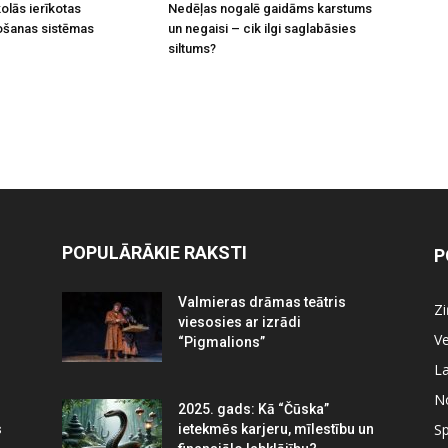
olās ierīkotas
Nedēļas nogalē gaidāms karstums
ošanas sistēmas
un negaisi – cik ilgi saglabāsies
siltums?
POPULĀRĀKIE RAKSTI
P
Valmieras drāmas teātris
Z
viesosies ar izrādi
Ve
“Pigmalions”
La
N
2025. gads: Kā “Čūska”
Sp
s
ietekmēs karjeru, mīlestību un