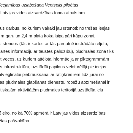
ieejamības uzlabošana Ventspils pilsētas
s Latvijas vides aizsardzības fonda atbalstam.
us darbus, no kuriem vairāki jau īstenoti: no trešās ieejas
m garu un 2,4 m plata koka laipa pāri kāpu zonai,
s stendos (tās ir kartes ar tās pamatnē iestrādātu reljefu,
artes informāciju ar taustes palīdzību), pludmales zonā tiks
not vecos, uz kuriem attēlota informācija ar piktogrammām
nfrastruktūru, uzstādīti papildus veloturētāji pie ieejas
tvieglinātai piebraukšanai ar ratiņkrēsliem līdz jūrai no
ojas pludmales glābšanas dienests, robežu apzīmēšanai ir
tiskajām aktivitātēm pludmales teritorijā uzstādīta ielu
5 eiro, no kā 70% apmērā ir Latvijas vides aizsardzības
ētas pašvaldība.