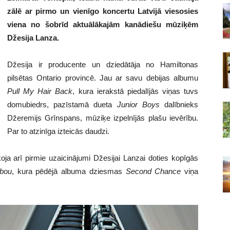
zālē ar pirmo un vienīgo koncertu Latvijā viesosies
viena no šobrīd aktuālākajām kanādiešu mūziķēm
Džesija Lanza.
Džesija ir producente un dziedātāja no Hamiltonas
pilsētas Ontario provincē. Jau ar savu debijas albumu
Pull My Hair Back
, kura ierakstā piedalījās viņas tuvs
domubiedrs, pazīstamā dueta
Junior Boys
dalībnieks
Džeremijs Grīnspans, mūziķe izpelnījās plašu ievērību.
Par to atzinīga izteicās daudzi.
a arī pirmie uzaicinājumi Džesijai Lanzai doties kopīgās
ibou
, kura pēdējā albuma dziesmas
Second
Chance
viņa