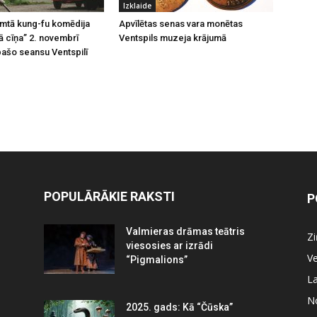
Izklaide
emtā kung-fu komēdija
Apvīlētas senas vara monētas
 cīņa” 2. novembrī
Ventspils muzeja krājumā
pašo seansu Ventspilī
POPULĀRĀKIE RAKSTI
P
Valmieras drāmas teātris
Z
viesosies ar izrādi
Ve
“Pigmalions”
La
N
2025. gads: Kā “Čūska”