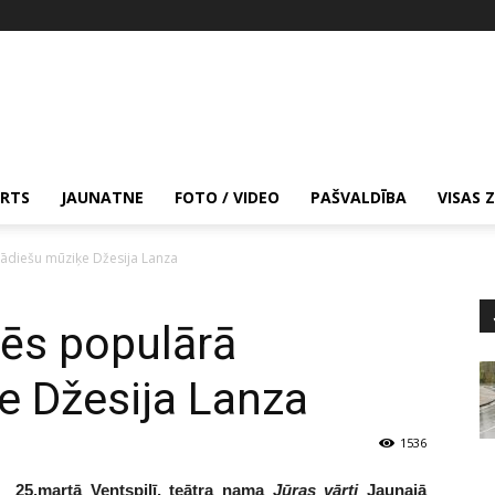
RTS
JAUNATNE
FOTO / VIDEO
PAŠVALDĪBA
VISAS 
nādiešu mūziķe Džesija Lanza
tēs populārā
e Džesija Lanza
1536
25.martā Ventspilī, teātra nama
Jūras vārti
Jaunajā