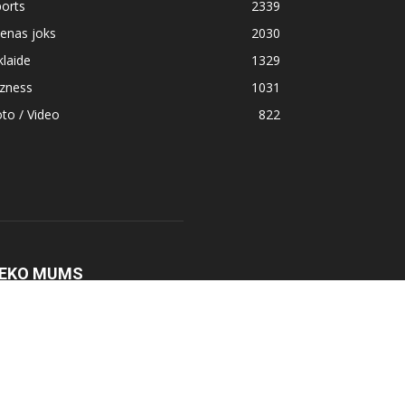
orts
2339
enas joks
2030
klaide
1329
izness
1031
to / Video
822
EKO MUMS