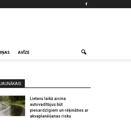
ZIŅAS
AVĪZE
JAUNĀKAIS
Lietavu laikā aicina
autovadītājus būt
piesardzīgiem un rēķināties ar
akvaplanēšanas risku