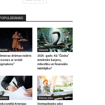
POPULĀRĀKAIS
zklaide
Izklaide
lmieras drāmas teātris
2025. gads: Kā “Čūska”
esosies ar izrādi
ietekmēs karjeru,
igmalions”
mīlestību un finansiālo
labklājību?
izness
Dienas joks
nkcionētā Krievijas
Ventspilnieks joko