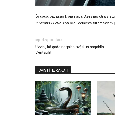
Šī gada pavasarī klajā nāca Džesijas otrais st
It Means I Love You
bija liecinieks turpmākie
Iepriekšējais raksts
Uzzini, kā gada nogales svētkus sagaidīs
Ventspilī!
SAISTĪTIE RAKSTI