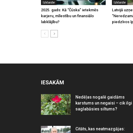
Izklaide
Izklaide
2025. gads: Kā “Čūska” ietekmēs
Latvijā uzņ
karjeru, mīlestību un finansiālo
“Neredzamā
labklājību?
piedzīvos ī
IESAKĀM
Nedēļas nogalē gaidāms
karstums un negaisi – cik ilgi
saglabāsies siltums?
Citāts, kas neatmazgājas: