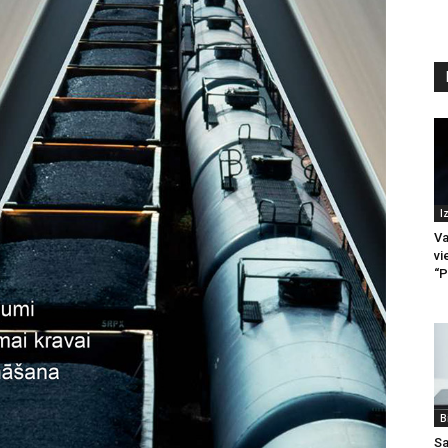
I
Va
vi
“P
B
Sa