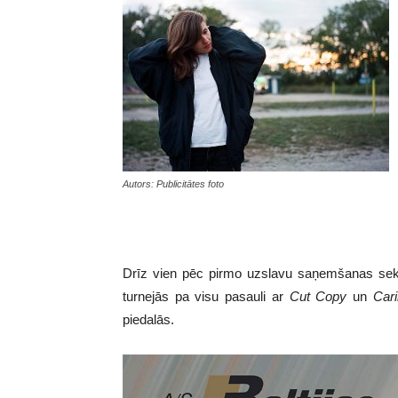
Autors: Publicitātes foto
Drīz vien pēc pirmo uzslavu saņemšanas sekoj
turnejās pa visu pasauli ar
Cut Copy
un
Car
piedalās.