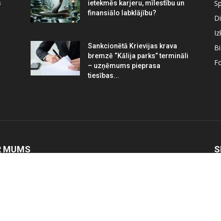
Sp
s
ietekmēs karjeru, mīlestību un
finansiālo labklājību?
Di
Iz
Sankcionētā Krievijas krava
B
bremzē “Kālija parks” termināli
Fo
– uzņēmums pieprasa
tiesības...
R MUMS
S
pilnieks.lv mērķis ir palīdzēt veicināt pilsētas izaugsmi
ermiņā. Vadoties no šī skatpunkta, mēs informējam, pētam
nalizējam pilsētā notiekošo, atspoguļojam ventspilnieku,
ertu un amatpersonu viedokļus, rosinām diskusijas par
 visiem labāku Ventspili.