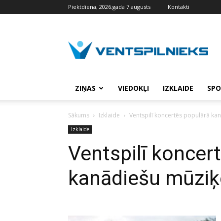
Piektdiena, 2026.gada 7.augusts
Kontakti
VENTSPILNIEKS.LV
ZIŅAS
VIEDOKĻI
IZKLAIDE
SPO
Sākums
Izklaide
Ventspilī koncertēs populārā ka
Izklaide
Ventspilī koncer
kanādiešu mūziķ