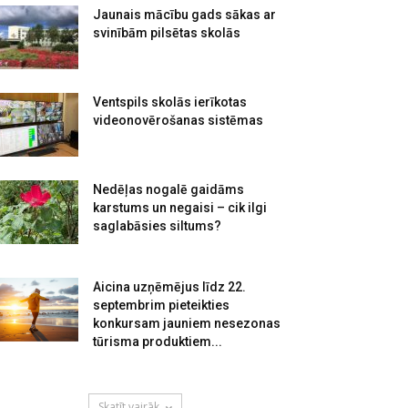
Jaunais mācību gads sākas ar
svinībām pilsētas skolās
Ventspils skolās ierīkotas
videonovērošanas sistēmas
Nedēļas nogalē gaidāms
karstums un negaisi – cik ilgi
saglabāsies siltums?
Aicina uzņēmējus līdz 22.
septembrim pieteikties
konkursam jauniem nesezonas
tūrisma produktiem...
Skatīt vairāk