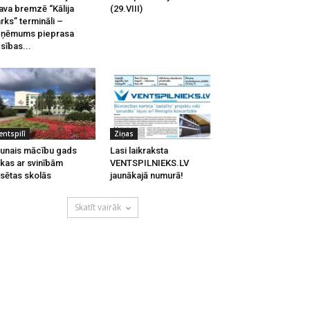
ava bremzē “Kālija
(29.VIII)
rks” termināli –
zņēmums pieprasa
esības...
entspilī
Ziņas
unais mācību gads
Lasi laikraksta
kas ar svinībām
VENTSPILNIEKS.LV
lsētas skolās
jaunākajā numurā!
Skatīt vairāk