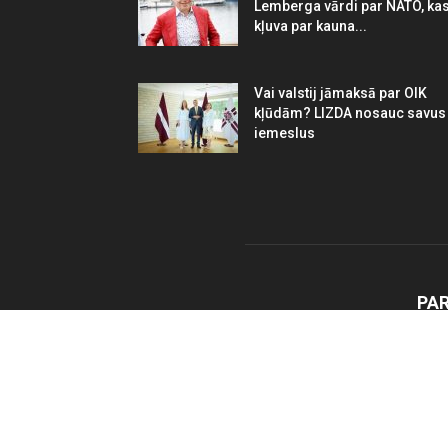
Lemberga vārdi par NATO, ka
kļuva par kauna...
Vai valstij jāmaksā par OIK
kļūdām? LIZDA nosauc savus
iemeslus
PA
Vents
ilgt
un a
eksp
mums