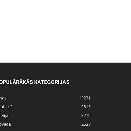
OPULĀRĀKĀS KATEGORIJAS
iņas
13271
ntspilī
9815
tvijā
3710
ovadā
2527