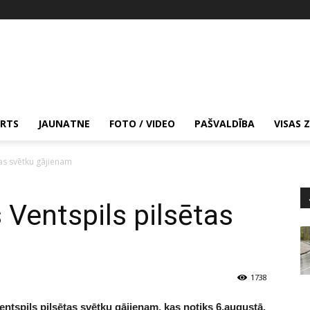
RTS
JAUNATNE
FOTO / VIDEO
PAŠVALDĪBA
VISAS 
ētas svētku gājienam
s Ventspils pilsētas
1738
Ventspils pilsētas svētku gājienam, kas notiks 6.augustā.