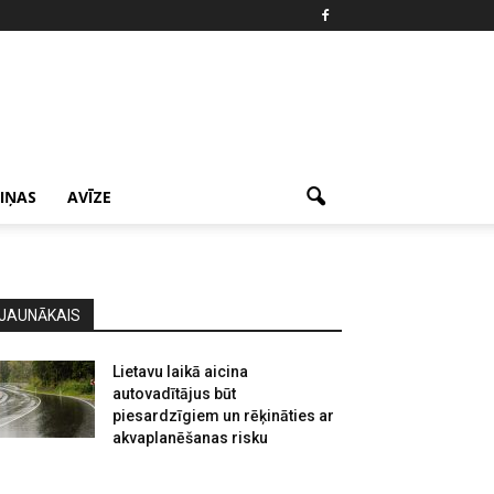
ZIŅAS
AVĪZE
JAUNĀKAIS
Lietavu laikā aicina
autovadītājus būt
piesardzīgiem un rēķināties ar
akvaplanēšanas risku