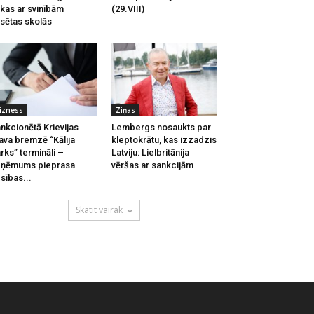
kas ar svinībām
(29.VIII)
lsētas skolās
izness
Ziņas
nkcionētā Krievijas
Lembergs nosaukts par
ava bremzē “Kālija
kleptokrātu, kas izzadzis
rks” termināli –
Latviju: Lielbritānija
zņēmums pieprasa
vēršas ar sankcijām
esības...
Skatīt vairāk