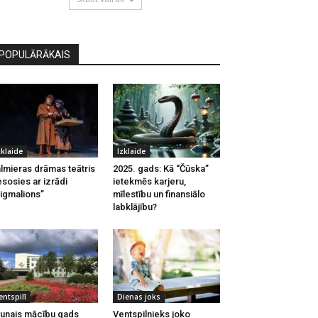
POPULĀRĀKAIS
zklaide
Izklaide
lmieras drāmas teātris
2025. gads: Kā “Čūska”
esosies ar izrādi
ietekmēs karjeru,
igmalions”
mīlestību un finansiālo
labklājību?
entspilī
Dienas joks
unais mācību gads
Ventspilnieks joko