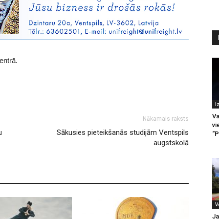
entrā.
I
Va
Nākamais raksts
vi
u
Sākusies pieteikšanās studijām Ventspils
“P
augstskolā
V
Ja