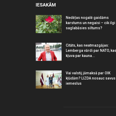
IESAKĀM
Nedēļas nogalē gaidāms
karstums un negaisi – cik ilgi
saglabāsies siltums?
Citāts, kas neatmazgājas:
Lemberga vārdi par NATO, ka
kļuva par kauna...
Vai valstij jāmaksā par OIK
kļūdām? LIZDA nosauc savus
iemeslus