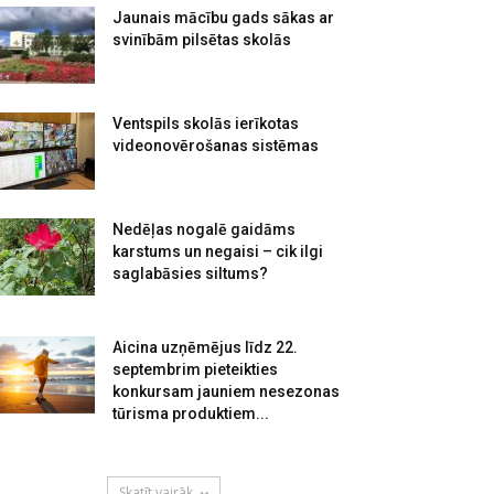
Jaunais mācību gads sākas ar
svinībām pilsētas skolās
Ventspils skolās ierīkotas
videonovērošanas sistēmas
Nedēļas nogalē gaidāms
karstums un negaisi – cik ilgi
saglabāsies siltums?
Aicina uzņēmējus līdz 22.
septembrim pieteikties
konkursam jauniem nesezonas
tūrisma produktiem...
Skatīt vairāk