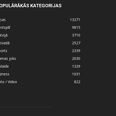
OPULĀRĀKĀS KATEGORIJAS
iņas
13271
ntspilī
9815
tvijā
3710
ovadā
2527
orts
2339
enas joks
2030
klaide
1329
izness
1031
to / Video
822