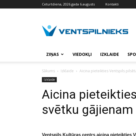
Ceturtdiena, 2026.gada 6.augusts
Kontakti
VENTSPILNIEKS.LV
ZIŅAS
VIEDOKĻI
IZKLAIDE
SPO
Sākums
Izklaide
Aicina pieteikties Ventspils pils
Izklaide
Aicina pieteiktie
svētku gājienam
Ventspils Kultūras centrs aicina pieteikties 