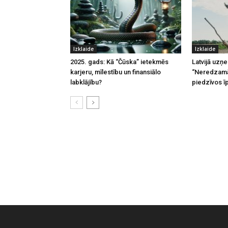
Izklaide
Izklaide
2025. gads: Kā “Čūska” ietekmēs
Latvijā uzņ
karjeru, mīlestību un finansiālo
“Neredzamā
labklājību?
piedzīvos ī