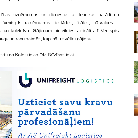
valdības uzņēmumus un dienestus ar tehnikas parādi un
ī Ventspils uzņēmumus, iestādes, filiāles, pārvaldes –
un kolektīvu. Gājienam pieteikties aicināti arī Ventspils
 draugu un radu saimēs, kuplinātu svētku gājienu.
tu no Katoļu ielas līdz Brīvības ielai.