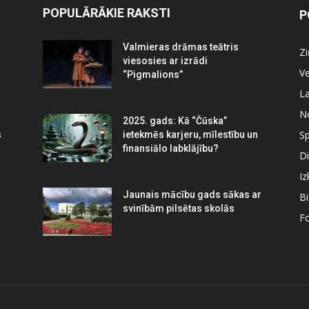
POPULĀRĀKIE RAKSTI
P
Valmieras drāmas teātris
Z
viesosies ar izrādi
Ve
“Pigmalions”
La
N
2025. gads: Kā “Čūska”
Sp
s
ietekmēs karjeru, mīlestību un
finansiālo labklājību?
Di
Iz
Jaunais mācību gads sākas ar
B
svinībām pilsētas skolās
Fo