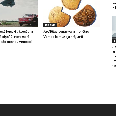
sā
pi
Izklaide
emtā kung-fu komēdija
Apvīlētas senas vara monētas
 cīņa” 2. novembrī
Ventspils muzeja krājumā
B
pašo seansu Ventspilī
Sa
kr
pa
u
ti