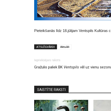
Pieteikšanās līdz 18.jūlijam Ventspils Kultūras c
ATSLĒGVĀRDI
Aktuāli
Iepriekšējais raksts
Gražulis paliek BK
Ventspils
vēl uz vienu sezon
SAISTĪTIE RAKSTI