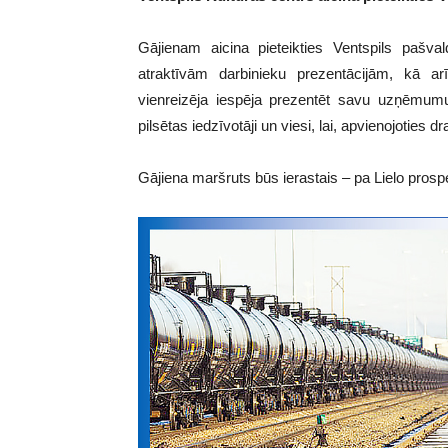
Gājienam aicina pieteikties Ventspils paš
atraktīvām darbinieku prezentācijām, kā ar
vienreizēja iespēja prezentēt savu uzņēmumu 
pilsētas iedzīvotāji un viesi, lai, apvienojoties
Gājiena maršruts būs ierastais – pa Lielo prospek