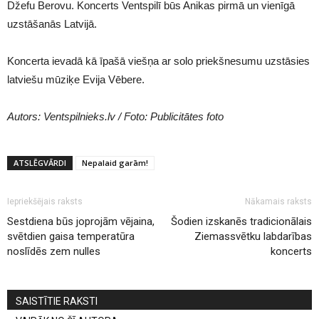
Džefu Berovu. Koncerts
Ventspilī
būs Anikas pirmā un vienīgā
uzstāšanās Latvijā.
Koncerta ievadā kā īpašā viešņa ar solo priekšnesumu uzstāsies
latviešu mūziķe Evija Vēbere.
Autors: Ventspilnieks.lv / Foto: Publicitātes foto
ATSLĒGVĀRDI
Nepalaid garām!
Iepriekšējais raksts
Nākamais raksts
Sestdiena būs joprojām vējaina,
Šodien izskanēs tradicionālais
svētdien gaisa temperatūra
Ziemassvētku labdarības
noslīdēs zem nulles
koncerts
SAISTĪTIE RAKSTI