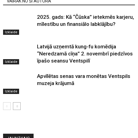
VAIRĀK NO ŠĪ AUTORA
2025. gads: Kā “Čūska” ietekmēs karjeru,
mīlestību un finansiālo labklājību?
Izklaide
Latvijā uzņemtā kung-fu komēdija
“Neredzamā cīņa” 2. novembrī piedzīvos
īpašo seansu Ventspilī
Izklaide
Apvīlētas senas vara monētas Ventspils
muzeja krājumā
Izklaide