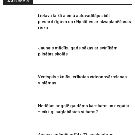
JAUNĀKAIS
Lietavu laikā aicina autovadītājus būt
piesardzīgiem un rēķināties ar akvaplanēšanas
risku
Jaunais mācību gads sākas ar svinībām
pilsētas skolās
Ventspils skolās ierīkotas videonovērošanas
sistēmas
Nedēļas nogalē gaidāms karstums un negaisi
– cik ilgi saglabāsies siltums?
Aicina uzņēmējus līdz 22. septembrim