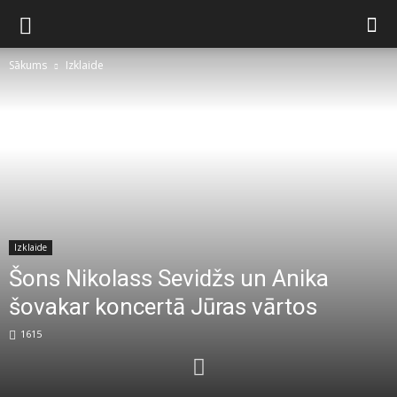
Sākums
Izklaide
Izklaide
Šons Nikolass Sevidžs un Anika
šovakar koncertā Jūras vārtos
1615