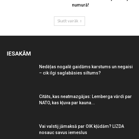
numurā!
Skatīt vairāk
IESAKĀM
Nedēļas nogalē gaidāms karstums un negaisi
– cik ilgi saglabāsies siltums?
Citāts, kas neatmazgājas: Lemberga vārdi par
NATO, kas kļuva par kauna...
Vai valstij jāmaksā par OIK kļūdām? LIZDA
nosauc savus iemeslus