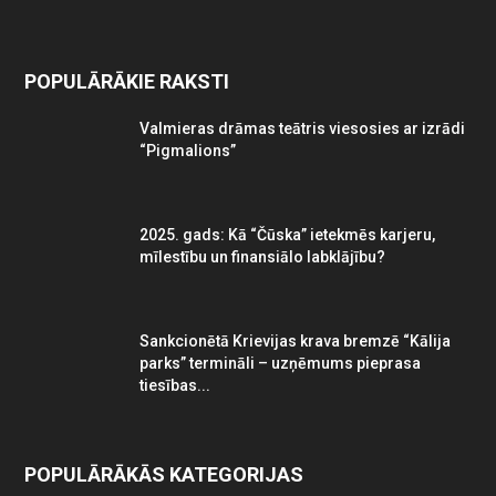
POPULĀRĀKIE RAKSTI
Valmieras drāmas teātris viesosies ar izrādi
“Pigmalions”
2025. gads: Kā “Čūska” ietekmēs karjeru,
mīlestību un finansiālo labklājību?
Sankcionētā Krievijas krava bremzē “Kālija
parks” termināli – uzņēmums pieprasa
tiesības...
POPULĀRĀKĀS KATEGORIJAS