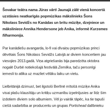
Šovakar teātra nama
Jūras vārti
Jaunajā zālē vienā koncertā
uzstāsies neatkarīgās popmūzikas mākslinieks Šons
Nikolass Sevidžs no Kanādas un britu mūziķe, dzejniece un
māksliniece Annika Hendersone jeb Anika, informē
Kurzemes
filharmonija
.
Par kanādiešu avangarda, lo-fi vai dīvaiņu popmūzikas princi
dēvētais Šons Nikolass Sevidžs Latvijā ar diviem koncertiem jau
viesojies 2013.gadā. Viņa atgriešanās bija paredzēta oktobra
nogalē Durbē notiekošajā festivālā
Zemlika
, taču personīgi
iemesli to atlika uz mazliet vēlāku laiku un vietu.
Lielbritānijā dzimusī, bet ilgstoši Berlīnē mītošā mūziķe Anika
visai plašu klausītāju un kritiķu uzmanību izpelnījusies ar līdz šim
izdotiem diviem solo albumiem. Vēl jo vairāk tāpēc, ka tie tapuši
ciešā sadarbība ar producentu un grupas
Portishead
dalībnieku