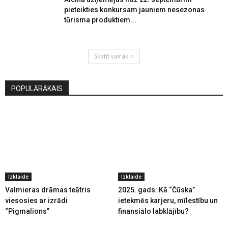
pieteikties konkursam jauniem nesezonas
tūrisma produktiem...
Skatīt vairāk
POPULĀRĀKAIS
Izklaide
Izklaide
Valmieras drāmas teātris
2025. gads: Kā “Čūska”
viesosies ar izrādi
ietekmēs karjeru, mīlestību un
“Pigmalions”
finansiālo labklājību?