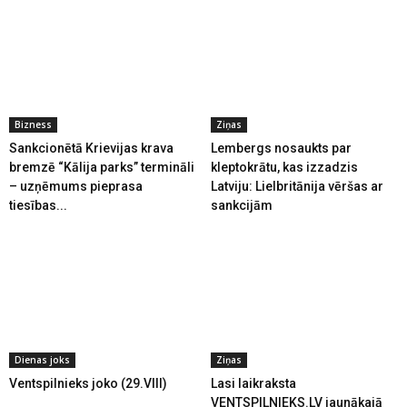
Bizness
Ziņas
Sankcionētā Krievijas krava
Lembergs nosaukts par
bremzē “Kālija parks” termināli
kleptokrātu, kas izzadzis
– uzņēmums pieprasa
Latviju: Lielbritānija vēršas ar
tiesības...
sankcijām
Dienas joks
Ziņas
Ventspilnieks joko (29.VIII)
Lasi laikraksta
VENTSPILNIEKS.LV jaunākajā