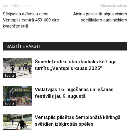
Iepriekšējais raksts
Nākamais raksts
Sērijveida dzīvokļu cena
Aicina palielināt algas visiem
Ventspils centrā 450-600 eiro
sociālajiem darbiniekiem
kvadrātmetrā
SAISTĪTIE RAKSTI
Šonedēļ notiks starptautisks kērlinga
turnīrs „Ventspils kauss 2025”
Sports
Vislatvijas 16. nūjošanas un iešanas
festivāls jau 9. augustā
Sports
Ventspils pilsētas čempionātā kērlingā
svētdien izšķirošās spēles