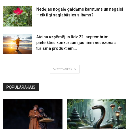
Nedēļas nogalē gaidāms karstums un negaisi
– cik ilgi saglabāsies siltums?
Aicina uzņēmējus līdz 22. septembrim
pieteikties konkursam jauniem nesezonas
tūrisma produktiem...
Skatīt vairāk
POPULĀRĀKAIS