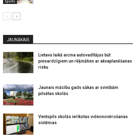
Sports
JAUNĀKAIS
Lietavu laikā aicina autovadītājus būt
piesardzīgiem un rēķināties ar akvaplanēšanas
risku
Jaunais mācību gads sākas ar svinībām
pilsētas skolās
Ventspils skolās ierīkotas videonovērošanas
sistēmas