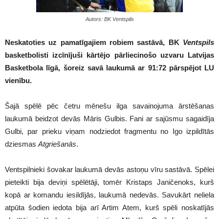
Autors: BK Ventspils
Neskatoties uz pamatīgajiem robiem sastāvā, BK
Ventspils
basketbolisti izcīnījuši kārtējo pārliecinošo uzvaru Latvijas
Basketbola līgā, šoreiz savā laukumā ar 91:72 pārspējot LU
vienību.
Šajā spēlē pēc četru mēnešu ilga savainojuma ārstēšanas
laukumā beidzot devās Māris Gulbis. Fani ar sajūsmu sagaidīja
Gulbi, par prieku viņam nodziedot fragmentu no Igo izpildītās
dziesmas
Atgriešanās
.
Ventspilnieki šovakar laukumā devās astoņu vīru sastāvā. Spēlei
pieteikti bija deviņi spēlētāji, tomēr Kristaps Janičenoks, kurš
kopā ar komandu iesildījās, laukumā nedevās. Savukārt neliela
atpūta šodien iedota bija arī Artim Atem, kurš spēli noskatījās