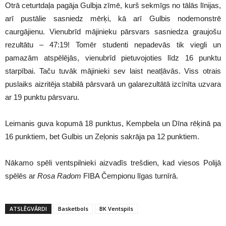
Otrā ceturtdaļa pagāja Gulbja zīmē, kurš sekmīgs no tālās līnijas,
arī pustālie sasniedz mērķi, kā arī Gulbis nodemonstrē
caurgājienu. Vienubrīd mājinieku pārsvars sasniedza graujošu
rezultātu – 47:19! Tomēr studenti nepadevās tik viegli un
pamazām atspēlējās, vienubrīd pietuvojoties līdz 16 punktu
starpībai. Taču tuvāk mājinieki sev laist neatļāvās. Viss otrais
puslaiks aizritēja stabilā pārsvarā un galarezultātā izcīnīta uzvara
ar 19 punktu pārsvaru.
Leimanis guva kopumā 18 punktus, Kempbela un Dīna rēķinā pa
16 punktiem, bet Gulbis un Zeļonis sakrāja pa 12 punktiem.
Nākamo spēli ventspilnieki aizvadīs trešdien, kad viesos Polijā
spēlēs ar
Rosa
Radom
FIBA Čempionu līgas turnīrā.
ATSLĒGVĀRDI
Basketbols
BK Ventspils