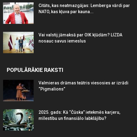
Citāts, kas neatmazgājas: Lemberga vārdi par
NATO, kas kļuva par kauna...
Vai valstij jāmaksā par OIK kļūdām? LIZDA
nosauc savus iemeslus
POPULĀRĀKIE RAKSTI
Valmieras drāmas teātris viesosies ar izrādi
“Pigmalions”
2025. gads: Kā “Čūska” ietekmēs karjeru,
mīlestību un finansiālo labklājību?