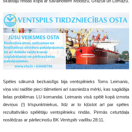
skatītāju rindās kopā ar savainotiem Mbodžu, Gražuli un Lomažu.
Spēles sākumā bezkaislīgs bija ventspilnieks Toms Leimanis,
viņa visi raidītie pieci tālmetieni arī sasniedza mērķi, kas sagādāja
lielas problēmas LU komandai. Leimanis visā spēlē kopā izmeta
deviņus (!) trīspunktniekus, līdz ar to kļūstot arī par spēles
rezultatīvāko spēlētāju ventspilnieku rindās. Pirmās ceturtdaļa
noslēdzas ar pārliecinošu BK
Ventspils
vadību 28:11.