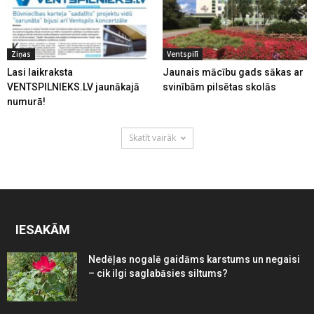
Ziņas
Ventspilī
Lasi laikraksta
Jaunais mācību gads sākas ar
VENTSPILNIEKS.LV jaunākajā
svinībām pilsētas skolās
numurā!
Skatīt vairāk
IESAKĀM
Nedēļas nogalē gaidāms karstums un negaisi
– cik ilgi saglabāsies siltums?