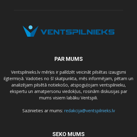
PAR MUMS
Ventspilnieks.lv mērķis ir palīdzēt veicināt pilsētas izaugsmi
ilgtermiņā. Vadoties no šī skatpunkta, mēs informējam, pētam un
analizējam pilsētā notiekošo, atspoguļojam ventspilnieku,
ekspertu un amatpersonu viedokļus, rosinām diskusijas par
mums visiem labāku Ventspili.
Sazinieties ar mums:
redakcija@ventspilnieks.lv
SEKO MUMS