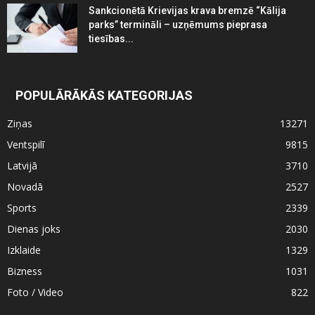
Sankcionētā Krievijas krava bremzē “Kālija
parks” termināli – uzņēmums pieprasa
tiesības...
POPULĀRĀKĀS KATEGORIJAS
Ziņas
13271
Ventspilī
9815
Latvijā
3710
Novadā
2527
Sports
2339
Dienas joks
2030
Izklaide
1329
Bizness
1031
Foto / Video
822