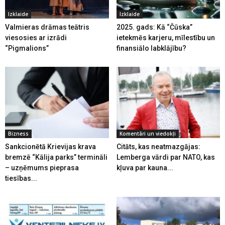
Izklaide
Izklaide
Valmieras drāmas teātris
2025. gads: Kā “Čūska”
viesosies ar izrādi
ietekmēs karjeru, mīlestību un
“Pigmalions”
finansiālo labklājību?
Bizness
Komentāri un viedokļi
Sankcionētā Krievijas krava
Citāts, kas neatmazgājas:
bremzē “Kālija parks” termināli
Lemberga vārdi par NATO, kas
– uzņēmums pieprasa
kļuva par kauna...
tiesības...