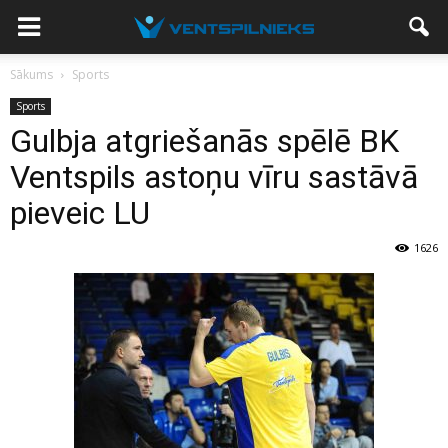
Sākums
Sports
Sports
Gulbja atgriešanās spēlē BK
Ventspils astoņu vīru sastāvā
pieveic LU
1626