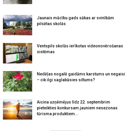
Jaunais mācību gads sākas ar svinībām
pilsētas skolās
Ventspils skolās ierīkotas videonovērošanas
sistēmas
Nedēļas nogalē gaidāms karstums un negaisi
– cik ilgi saglabāsies siltums?
Aicina uzņēmējus līdz 22. septembrim
pieteikties konkursam jauniem nesezonas
tūrisma produktiem...