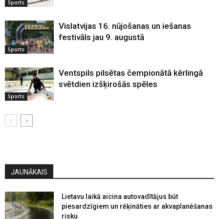
Sports
Vislatvijas 16. nūjošanas un iešanas
festivāls jau 9. augustā
Sports
Ventspils pilsētas čempionātā kērlingā
svētdien izšķirošās spēles
Sports
JAUNĀKAIS
Lietavu laikā aicina autovadītājus būt
piesardzīgiem un rēķināties ar akvaplanēšanas
risku