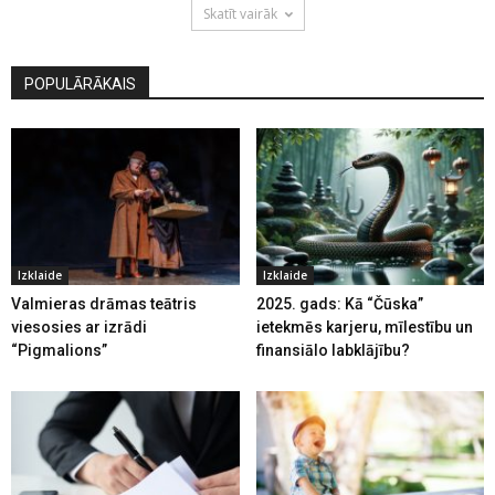
Skatīt vairāk
POPULĀRĀKAIS
Izklaide
Izklaide
Valmieras drāmas teātris
2025. gads: Kā “Čūska”
viesosies ar izrādi
ietekmēs karjeru, mīlestību un
“Pigmalions”
finansiālo labklājību?