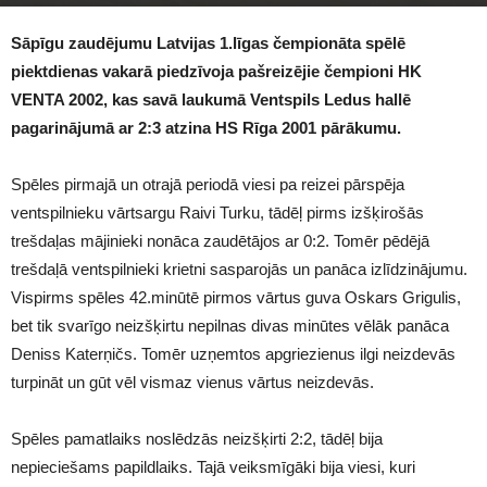
1555
Sāpīgu zaudējumu Latvijas 1.līgas čempionāta spēlē
piektdienas vakarā piedzīvoja pašreizējie čempioni HK
VENTA 2002, kas savā laukumā Ventspils Ledus hallē
pagarinājumā ar 2:3 atzina HS Rīga 2001 pārākumu.
Spēles pirmajā un otrajā periodā viesi pa reizei pārspēja
ventspilnieku vārtsargu Raivi Turku, tādēļ pirms izšķirošās
trešdaļas mājinieki nonāca zaudētājos ar 0:2. Tomēr pēdējā
trešdaļā ventspilnieki krietni sasparojās un panāca izlīdzinājumu.
Vispirms spēles 42.minūtē pirmos vārtus guva Oskars Grigulis,
bet tik svarīgo neizšķirtu nepilnas divas minūtes vēlāk panāca
Deniss Katerņičs. Tomēr uzņemtos apgriezienus ilgi neizdevās
turpināt un gūt vēl vismaz vienus vārtus neizdevās.
Spēles pamatlaiks noslēdzās neizšķirti 2:2, tādēļ bija
nepieciešams papildlaiks. Tajā veiksmīgāki bija viesi, kuri