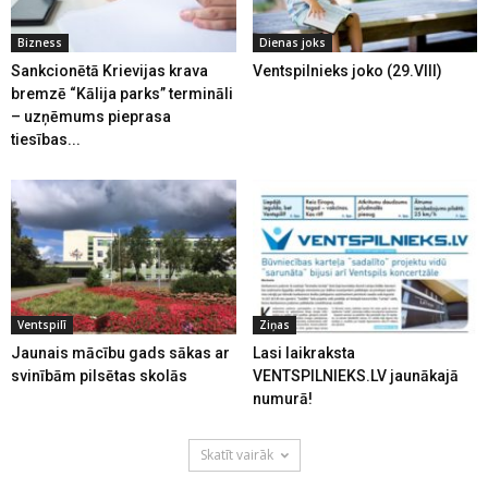
Bizness
Dienas joks
Sankcionētā Krievijas krava
Ventspilnieks joko (29.VIII)
bremzē “Kālija parks” termināli
– uzņēmums pieprasa
tiesības...
Ventspilī
Ziņas
Jaunais mācību gads sākas ar
Lasi laikraksta
svinībām pilsētas skolās
VENTSPILNIEKS.LV jaunākajā
numurā!
Skatīt vairāk