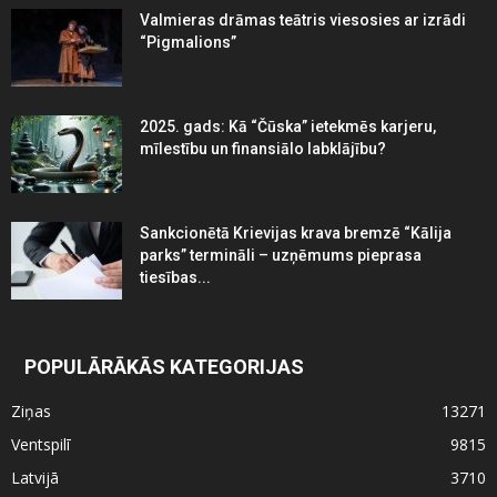
Valmieras drāmas teātris viesosies ar izrādi
“Pigmalions”
2025. gads: Kā “Čūska” ietekmēs karjeru,
mīlestību un finansiālo labklājību?
Sankcionētā Krievijas krava bremzē “Kālija
parks” termināli – uzņēmums pieprasa
tiesības...
POPULĀRĀKĀS KATEGORIJAS
Ziņas
13271
Ventspilī
9815
Latvijā
3710