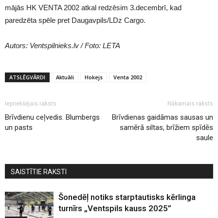
mājās HK VENTA 2002 atkal redzēsim 3.decembrī, kad
paredzēta spēle pret Daugavpils/LDz Cargo.
Autors: Ventspilnieks.lv / Foto: LETA
ATSLĒGVĀRDI
Aktuāli
Hokejs
Venta 2002
Iepriekšējais raksts
Nākamais raksts
Brīvdienu ceļvedis. Blumbergs
Brīvdienas gaidāmas sausas un
un pasts
samērā siltas, brīžiem spīdēs
saule
SAISTĪTIE RAKSTI
Šonedēļ notiks starptautisks kērlinga
turnīrs „Ventspils kauss 2025”