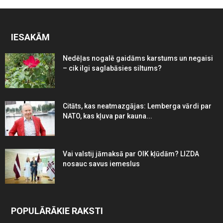
IESAKĀM
Nedēļas nogalē gaidāms karstums un negaisi
– cik ilgi saglabāsies siltums?
Citāts, kas neatmazgājas: Lemberga vārdi par
NATO, kas kļuva par kauna...
Vai valstij jāmaksā par OIK kļūdām? LIZDA
nosauc savus iemeslus
POPULĀRĀKIE RAKSTI