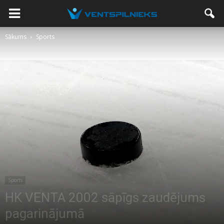
Sākums
Sports
Sports
HK VENTA 2002 sāpīgs zaudējums
pagarinājumā