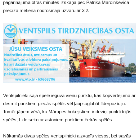
pagarinājuma otrās minūtes izskaņā pēc Patrika Marcinkēviča
precīzā metiena nodrošināja uzvaru ar 3:2.
Ventspilnieki šajā spēlē ieguva vienu punktu, kas kopvērtējumā ar
desmit punktiem piecās spēlēs vēl ļauj saglabāt līderpozīciju.
Tomēr jāņem vērā, ka Mārupes hokejistiem ir deviņi punkti trijās
spēlēs, Lido seko ar astoņiem punktiem četrās spēlēs.
Nākamās divas spēles ventspilnieki aizvadīs viesos, bet savās