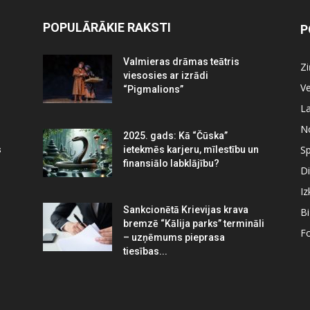
POPULĀRĀKIE RAKSTI
P
Valmieras drāmas teātris
Z
viesosies ar izrādi
Ve
“Pigmalions”
La
N
2025. gads: Kā “Čūska”
Sp
s
ietekmēs karjeru, mīlestību un
finansiālo labklājību?
Di
Iz
Sankcionētā Krievijas krava
B
bremzē “Kālija parks” termināli
Fo
– uzņēmums pieprasa
tiesības...