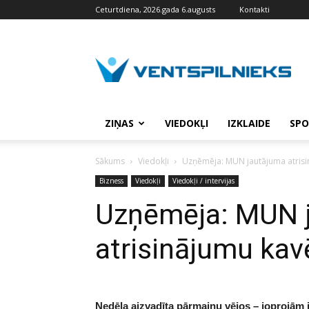
Ceturtdiena, 2026.gada 6.augusts
Kontakti
VENTSPILNIEKS.LV
ZIŅAS
VIEDOKĻI
IZKLAIDE
SPO
Sākums
Viedokļi
Uzņēmēja: MUN jautājuma atrisi
Bizness
Viedokļi
Viedokļi / intervijas
Uzņēmēja: MUN 
atrisinājumu kav
Nedēļa aizvadīta pārmaiņu vējos – joprojām 