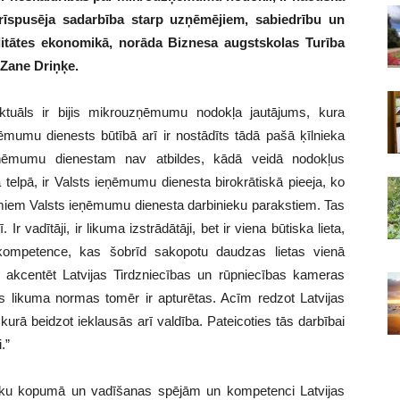
 trīspusēja sadarbība starp uzņēmējiem, sabiedrību un
ualitātes ekonomikā, norāda Biznesa augstskolas Turība
Zane Driņķe.
aktuāls ir bijis mikrouzņēmumu nodokļa jautājums, kura
ņēmumu dienests būtībā arī ir nostādīts tādā pašā ķīlnieka
ieņēmumu dienestam nav atbildes, kādā veidā nodokļus
ā telpā, ir Valsts ieņēmumu dienesta birokrātiskā pieeja, ko
āmiem Valsts ieņēmumu dienesta darbinieku parakstiem. Tas
 Ir vadītāji, ir likuma izstrādātāji, bet ir viena būtiska lieta,
 kompetence, kas šobrīd sakopotu daudzas lietas vienā
u akcentēt Latvijas Tirdzniecības un rūpniecības kameras
as likuma normas tomēr ir apturētas. Acīm redzot Latvijas
urā beidzot ieklausās arī valdība. Pateicoties tās darbībai
.”
itiku kopumā un vadīšanas spējām un kompetenci Latvijas