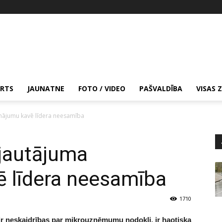
RTS
JAUNATNE
FOTO / VIDEO
PAŠVALDĪBA
VISAS 
nājumu kavē līdera neesamība
jautājuma
ē līdera neesamība
1710
ir neskaidrības par mikrouzņēmumu nodokli, ir haotiska