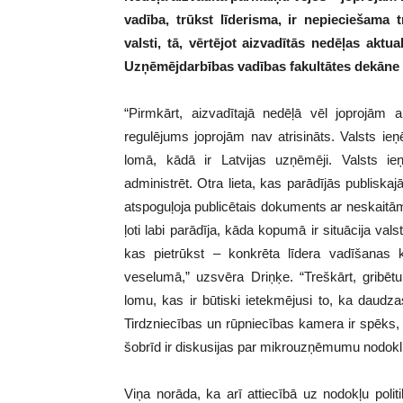
vadība, trūkst līderisma, ir nepieciešama
valsti, tā, vērtējot aizvadītās nedēļas akt
Uzņēmējdarbības vadības fakultātes dekāne 
“Pirmkārt, aizvadītajā nedēļā vēl joprojām 
regulējums joprojām nav atrisināts. Valsts ie
lomā, kādā ir Latvijas uzņēmēji. Valsts 
administrēt. Otra lieta, kas parādījās publiskaj
atspoguļoja publicētais dokuments ar neskait
ļoti labi parādīja, kāda kopumā ir situācija valstī.
kas pietrūkst – konkrēta līdera vadīšanas
veselumā,” uzsvēra Driņķe. “Treškārt, gribēt
lomu, kas ir būtiski ietekmējusi to, ka daudz
Tirdzniecības un rūpniecības kamera ir spēks, k
šobrīd ir diskusijas par mikrouzņēmumu nodokli
Viņa norāda, ka arī attiecībā uz nodokļu pol