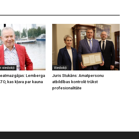
 viedokļi
Viedokļi
 neatmazgājas: Lemberga
Juris Stukāns: Amatpersonu
ATO, kas kļuva par kauna
atbildības kontrolē trūkst
profesionalitāte