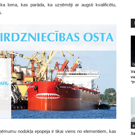
ska loma, kas parāda, ka uzņēmēji ar augsti kvalificētu,
s.
I
Va
vi
“P
B
ēmumu nodokļa epopeja ir tikai viens no elementiem, kas
Sa