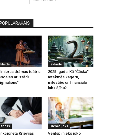
POPULĀRĀKAIS
zklaide
Izklaide
lmieras drāmas teātris
2025. gads: Kā “Čūska”
esosies ar izrādi
ietekmēs karjeru,
igmalions”
mīlestību un finansiālo
labklājību?
izness
Dienas joks
nkcionētā Krievijas
Ventspilnieks joko