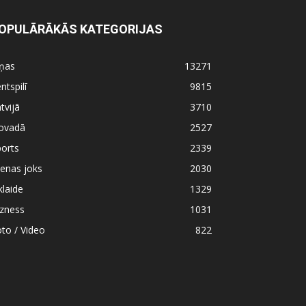
OPULĀRĀKĀS KATEGORIJAS
iņas
13271
ntspilī
9815
tvijā
3710
ovadā
2527
orts
2339
enas joks
2030
klaide
1329
izness
1031
to / Video
822