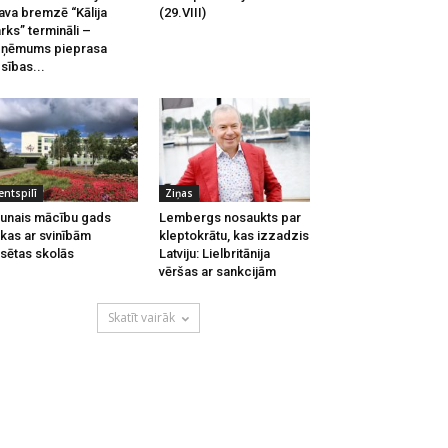
ava bremzē “Kālija
(29.VIII)
rks” termināli –
zņēmums pieprasa
esības...
entspilī
Ziņas
unais mācību gads
Lembergs nosaukts par
kas ar svinībām
kleptokrātu, kas izzadzis
lsētas skolās
Latviju: Lielbritānija
vēršas ar sankcijām
Skatīt vairāk