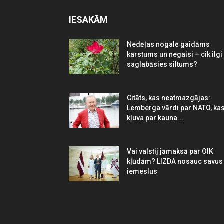
IESAKĀM
Nedēļas nogalē gaidāms
karstums un negaisi – cik ilgi
saglabāsies siltums?
Citāts, kas neatmazgājas:
Lemberga vārdi par NATO, ka
kļuva par kauna...
Vai valstij jāmaksā par OIK
kļūdām? LIZDA nosauc savus
iemeslus