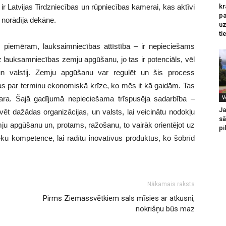
kr
a ir Latvijas Tirdzniecības un rūpniecības kamerai, kas aktīvi
pa
norādīja dekāne.
u
ti
, piemēram, lauksaimniecības attīstība – ir nepieciešams
uz lauksamniecības zemju apgūšanu, jo tas ir potenciāls, vēl
n valstij. Zemju apgūšanu var regulēt un šis process
jas par terminu ekonomiskā krīze, ko mēs it kā gaidām. Tas
V
ādara. Šajā gadījumā nepieciešama trīspusēja sadarbība –
Ja
t dažādas organizācijas, un valsts, lai veicinātu nodokļu
sā
ju apgūšanu un, protams, ražošanu, to vairāk orientējot uz
pi
vēku kompetence, lai radītu inovatīvus produktus, ko šobrīd
Nākamais raksts
Pirms Ziemassvētkiem sals mīsies ar atkusni,
nokrišņu būs maz