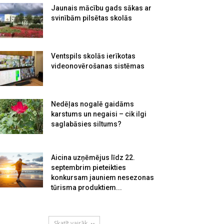
Jaunais mācību gads sākas ar
svinībām pilsētas skolās
Ventspils skolās ierīkotas
videonovērošanas sistēmas
Nedēļas nogalē gaidāms
karstums un negaisi – cik ilgi
saglabāsies siltums?
Aicina uzņēmējus līdz 22.
septembrim pieteikties
konkursam jauniem nesezonas
tūrisma produktiem...
Skatīt vairāk