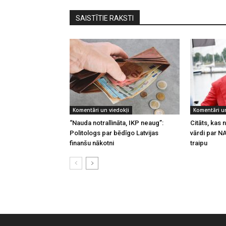
SAISTĪTIE RAKSTI
Komentāri un viedokļi
Komentāri un
“Nauda notrallināta, IKP neaug”:
Citāts, kas
Politologs par bēdīgo Latvijas
vārdi par N
finanšu nākotni
traipu