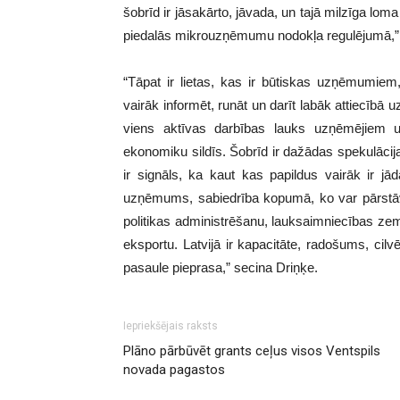
šobrīd ir jāsakārto, jāvada, un tajā milzīga lom
piedalās mikrouzņēmumu nodokļa regulējumā,” 
“Tāpat ir lietas, kas ir būtiskas uzņēmumiem
vairāk informēt, runāt un darīt labāk attiecībā 
viens aktīvas darbības lauks uzņēmējiem u
ekonomiku sildīs. Šobrīd ir dažādas spekulāci
ir signāls, ka kaut kas papildus vairāk ir j
uzņēmums, sabiedrība kopumā, ko var pārstāvē
politikas administrēšanu, lauksaimniecības zem
eksportu. Latvijā ir kapacitāte, radošums, cil
pasaule pieprasa,” secina Driņķe.
Iepriekšējais raksts
Plāno pārbūvēt grants ceļus visos Ventspils
novada pagastos