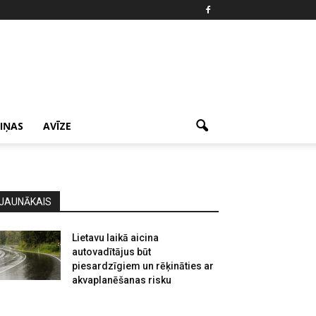
ZIŅAS
AVĪZE
JAUNĀKAIS
Lietavu laikā aicina
autovadītājus būt
piesardzīgiem un rēķināties ar
akvaplanēšanas risku