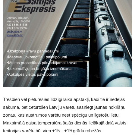
Trešdien vēl pieturēsies līdzīgi laika apstākļi, kādi tie ir nedēļas
sākumā, bet ceturtdien Latviju varētu sasniegt jaunas nokrišņu
zonas, kas austrumos varētu nest spēcīgu un ilgstošu lietu.
Maksimālā gaisa temperatūra šajās dienās lielākajā daļā valsts
teritorijas varētu būt vien +15…+19 grādu robežās.