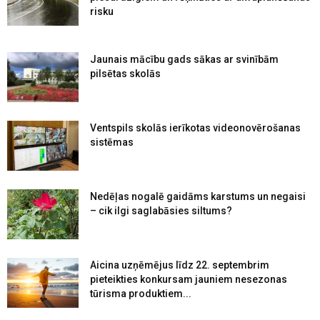
risku
Jaunais mācību gads sākas ar svinībām
pilsētas skolās
Ventspils skolās ierīkotas videonovērošanas
sistēmas
Nedēļas nogalē gaidāms karstums un negaisi
– cik ilgi saglabāsies siltums?
Aicina uzņēmējus līdz 22. septembrim
pieteikties konkursam jauniem nesezonas
tūrisma produktiem...