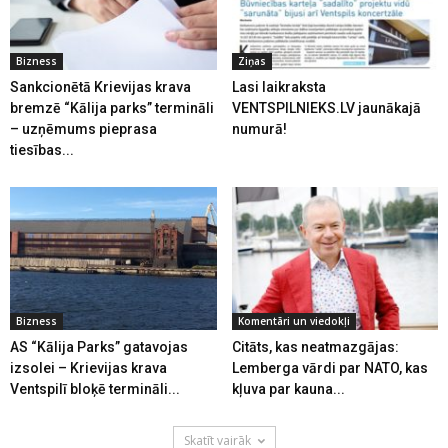
Bizness
Ziņas
Sankcionētā Krievijas krava
Lasi laikraksta
bremzē “Kālija parks” termināli
VENTSPILNIEKS.LV jaunākajā
– uzņēmums pieprasa
numurā!
tiesības...
Bizness
Komentāri un viedokļi
AS “Kālija Parks” gatavojas
Citāts, kas neatmazgājas:
izsolei – Krievijas krava
Lemberga vārdi par NATO, kas
Ventspilī bloķē termināli...
kļuva par kauna...
Skatīt vairāk