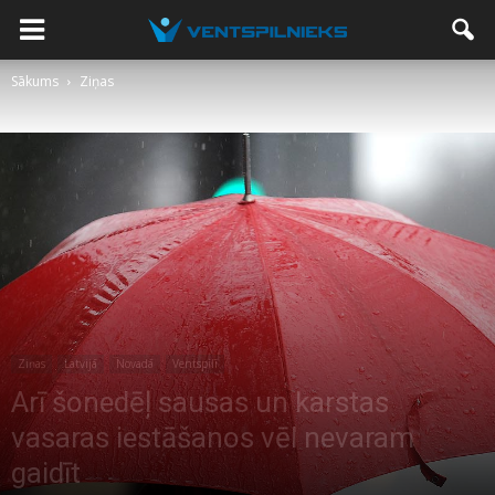
Sākums
Ziņas
Ziņas
Latvijā
Novadā
Ventspilī
Arī šonedēļ sausas un karstas
vasaras iestāšanos vēl nevaram
gaidīt