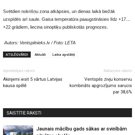
Svētdien nokrišņu zona atkāpsies, un dienas laikā biežāk
uzspīdēs arī saule. Gaisa temperatūra paaugstināsies līdz +17…
+22 grādiem, liecina sinoptiķu publiskotās prognozes.
Autors: Ventspilnieks.lv / Foto: LETA
ATSLĒGVĀRDI
Aktuāli
Laika apstākļi
Iepriekšējais raksts
Nākamais raksts
Akinjemi iesit 5 vārtus Latvijas
Ventspils zivju konservu
kausa spēlē
kombināts apgrozījums sarucis
par 38,6%
SAISTĪTIE RAKSTI
Jaunais mācību gads sākas ar svinībām