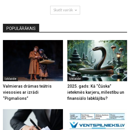
Skatīt vairāk
POPULĀRĀKAIS
Izklaide
Izklaide
Valmieras drāmas teātris
2025. gads: Kā “Čūska”
viesosies ar izrādi
ietekmēs karjeru, mīlestību un
“Pigmalions”
finansiālo labklājību?