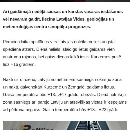
1709
Arī gaidāmajā nedēļā sausas un karstas vasaras iestāšanos
vēl nevaram gaidīt, liecina Latvijas Vides, ģeoloģijas un
meteoroloģijas centra sinoptiķu prognozes.
Pirmdien laika apstākļus virs Latvijas noteiks neliels augsta
spiediena atzars. Dienā neliels īslaicīgs lietus gaidāms vien
austrumu rajonos, bet gaiss dienas laikā iesils Kurzemes pusē
līdz +16 grādiem.
Naktī uz otrdienu, Latviju no rietumiem sasniegs nokrišņu zona
un naktī, galvenokārt Kurzemē un Zemgalē, gaidāms lietus.
Gaisa temperatūra būs +13…+17 grādu robežās. Dienā nokrišņu
zona sasniegs arī pārējo Latviju un atsevišķās vietās ir iespējams
arī pērkona negaiss. Gaisa temperatūra būs +18…+22 grādi.