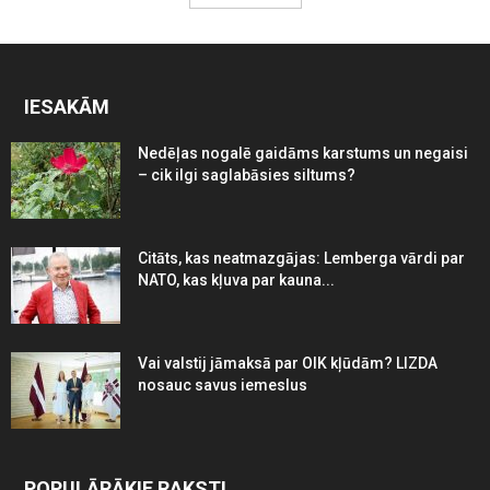
IESAKĀM
Nedēļas nogalē gaidāms karstums un negaisi
– cik ilgi saglabāsies siltums?
Citāts, kas neatmazgājas: Lemberga vārdi par
NATO, kas kļuva par kauna...
Vai valstij jāmaksā par OIK kļūdām? LIZDA
nosauc savus iemeslus
POPULĀRĀKIE RAKSTI