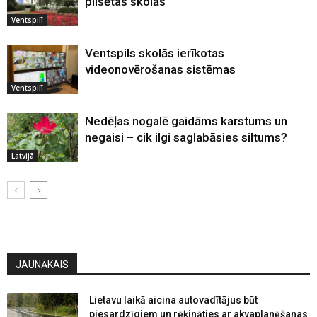
pilsētas skolās
Ventspilī
Ventspils skolās ierīkotas
videonovērošanas sistēmas
Ventspilī
Nedēļas nogalē gaidāms karstums un
negaisi – cik ilgi saglabāsies siltums?
Latvijā
JAUNĀKAIS
Lietavu laikā aicina autovadītājus būt
piesardzīgiem un rēķināties ar akvaplanēšanas