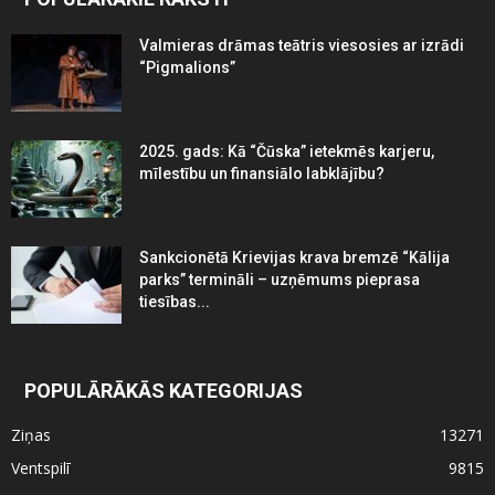
Valmieras drāmas teātris viesosies ar izrādi
“Pigmalions”
2025. gads: Kā “Čūska” ietekmēs karjeru,
mīlestību un finansiālo labklājību?
Sankcionētā Krievijas krava bremzē “Kālija
parks” termināli – uzņēmums pieprasa
tiesības...
POPULĀRĀKĀS KATEGORIJAS
Ziņas
13271
Ventspilī
9815