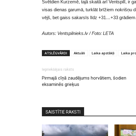
Svētdien Kurzemē, tajā skaitā arī Ventspilī, ir 
visas dienas garumā, turklāt brīžiem nokrišņu d
vējš, bet gaiss sakarsīs līdz +31…+33 grādiem
Autors: Ventspilnieks.lv / Foto: LETA
ATSLĒGVĀRDI
Aktuāli
Laika apstākļi
Laika p
Iepriekšējais raksts
Pirmajā cīņā zaudējums horvātiem, šodien
eksaminēs grieķus
SAISTĪTIE RAKSTI