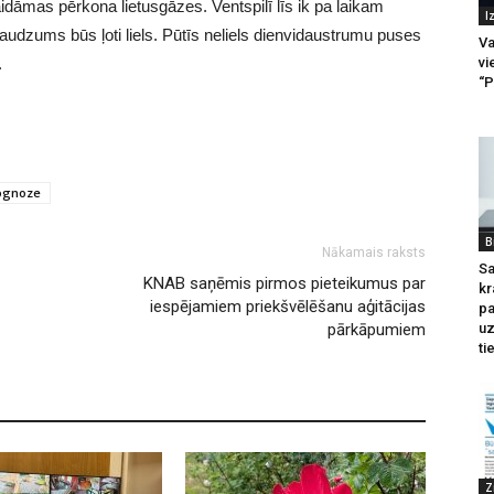
gaidāmas pērkona lietusgāzes. Ventspilī līs ik pa laikam
I
audzums būs ļoti liels. Pūtīs neliels dienvidaustrumu puses
Va
vi
.
“P
rognoze
B
Nākamais raksts
Sa
KNAB saņēmis pirmos pieteikumus par
kr
iespējamiem priekšvēlēšanu aģitācijas
pa
u
pārkāpumiem
ti
Z