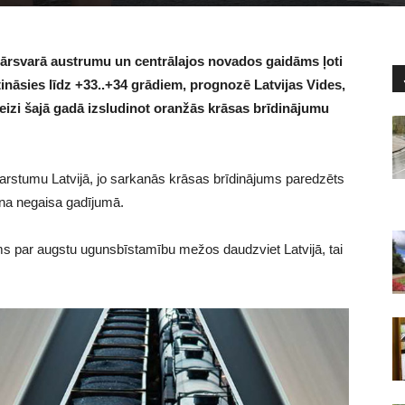
 pārsvarā austrumu un centrālajos novados gaidāms ļoti
ināsies līdz +33..+34 grādiem, prognozē Latvijas Vides,
eizi šajā gadā izsludinot oranžās krāsas brīdinājumu
karstumu Latvijā, jo sarkanās krāsas brīdinājums paredzēts
kona negaisa gadījumā.
ms par augstu ugunsbīstamību mežos daudzviet Latvijā, tai