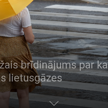
nžais brīdinājums par k
s lietusgāzes