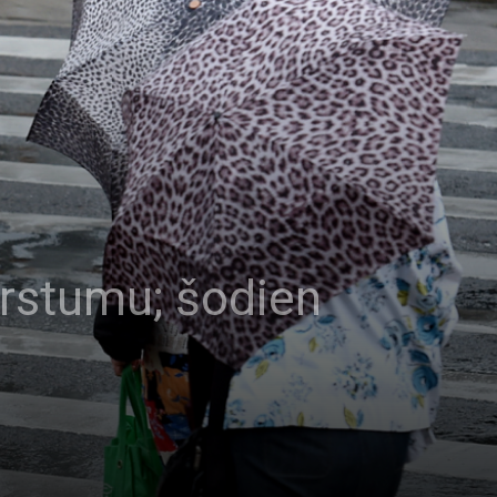
arstumu; šodien