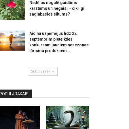
Nedēļas nogalē gaidāms
karstums un negaisi – cik ilgi
saglabāsies siltums?
Aicina uzņēmējus līdz 22.
septembrim pieteikties
konkursam jauniem nesezonas
tūrisma produktiem...
Skatīt vairāk
POPULĀRĀKAIS