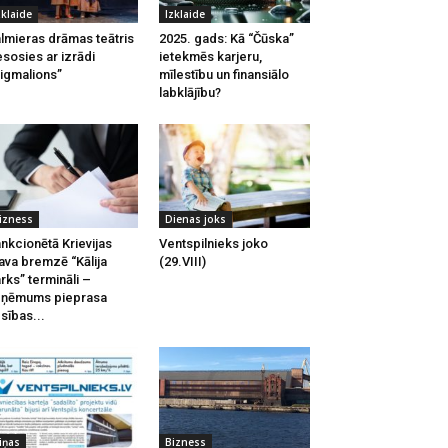
zklaide
Izklaide
lmieras drāmas teātris
2025. gads: Kā “Čūska”
esosies ar izrādi
ietekmēs karjeru,
igmalions”
mīlestību un finansiālo
labklājību?
izness
Dienas joks
nkcionētā Krievijas
Ventspilnieks joko
ava bremzē “Kālija
(29.VIII)
rks” termināli –
zņēmums pieprasa
esības...
iņas
Bizness