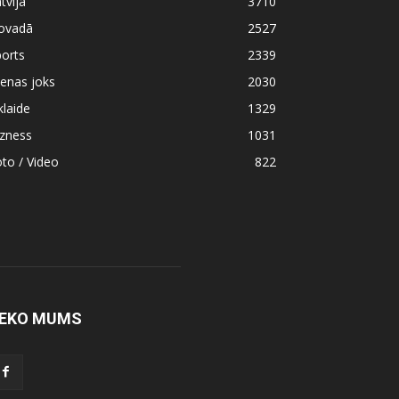
tvijā
3710
ovadā
2527
orts
2339
enas joks
2030
klaide
1329
izness
1031
to / Video
822
EKO MUMS