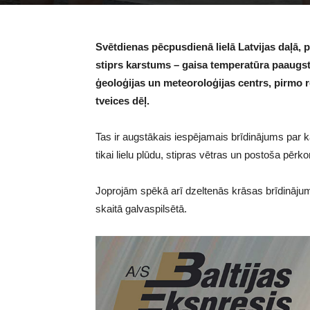
Svētdienas pēcpusdienā lielā Latvijas daļā,
stiprs karstums – gaisa temperatūra paaugst
ģeoloģijas un meteoroloģijas centrs, pirmo r
tveices dēļ.
Tas ir augstākais iespējamais brīdinājums par 
tikai lielu plūdu, stipras vētras un postoša pēr
Joprojām spēkā arī dzeltenās krāsas brīdināju
skaitā galvaspilsētā.