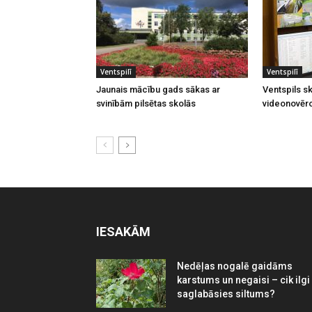
Ventspilī
Ventspilī
Jaunais mācību gads sākas ar
Ventspils sk
svinībām pilsētas skolās
videonovēr
IESAKĀM
Nedēļas nogalē gaidāms
karstums un negaisi – cik ilgi
saglabāsies siltums?