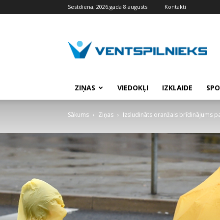
Sestdiena, 2026.gada 8.augusts
Kontakti
VENTSPILNIEKS.LV
ZIŅAS
VIEDOKĻI
IZKLAIDE
SPO
Sākums
Ziņas
Izsludināts oranžais brīdinājums p