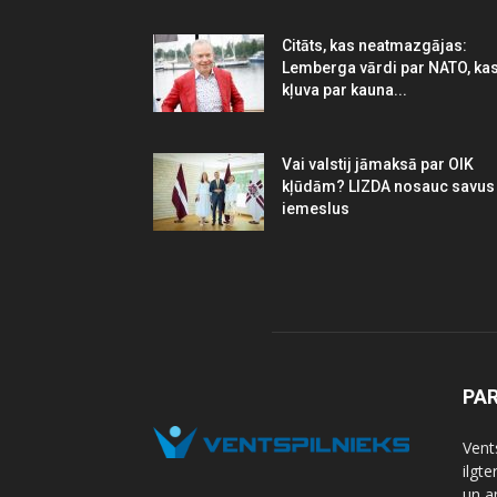
Citāts, kas neatmazgājas:
Lemberga vārdi par NATO, ka
kļuva par kauna...
Vai valstij jāmaksā par OIK
kļūdām? LIZDA nosauc savus
iemeslus
PA
Vents
ilgt
un a