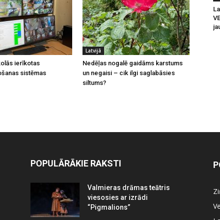
La
V
ja
Latvijā
olās ierīkotas
Nedēļas nogalē gaidāms karstums
ošanas sistēmas
un negaisi – cik ilgi saglabāsies
siltums?
POPULĀRĀKIE RAKSTI
P
Valmieras drāmas teātris
Z
viesosies ar izrādi
Ve
“Pigmalions”