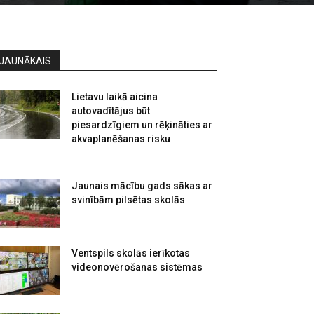
JAUNĀKAIS
Lietavu laikā aicina
autovadītājus būt
piesardzīgiem un rēķināties ar
akvaplanēšanas risku
Jaunais mācību gads sākas ar
svinībām pilsētas skolās
Ventspils skolās ierīkotas
videonovērošanas sistēmas