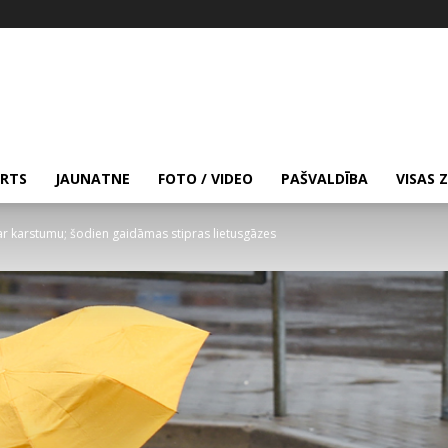
RTS
JAUNATNE
FOTO / VIDEO
PAŠVALDĪBA
VISAS 
ar karstumu; šodien gaidāmas stipras lietusgāzes