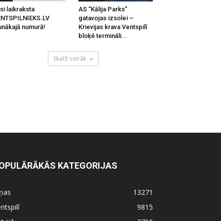
si laikraksta
AS “Kālija Parks”
ENTSPILNIEKS.LV
gatavojas izsolei –
unākajā numurā!
Krievijas krava Ventspilī
bloķē termināli...
Skatīt vairāk
OPULĀRĀKĀS KATEGORIJAS
iņas
13271
ntspilī
9815