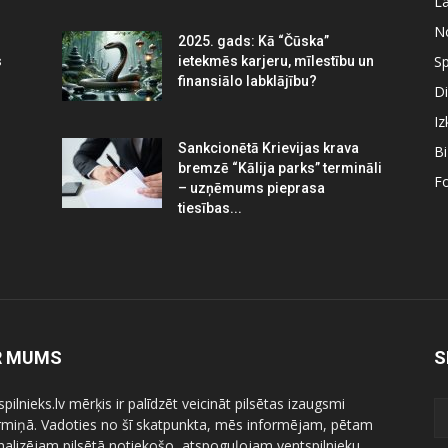
La
N
2025. gads: Kā “Čūska”
Sp
s
ietekmēs karjeru, mīlestību un
finansiālo labklājību?
Di
Iz
Sankcionētā Krievijas krava
B
bremzē “Kālija parks” termināli
Fo
– uzņēmums pieprasa
tiesības...
R MUMS
S
pilnieks.lv mērķis ir palīdzēt veicināt pilsētas izaugsmi
ermiņā. Vadoties no šī skatpunkta, mēs informējam, pētam
nalizējam pilsētā notiekošo, atspoguļojam ventspilnieku,