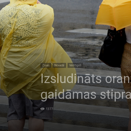
Ziņas
Novadā
Ventspilī
Izsludināts ora
gaidāmas stipra
1377