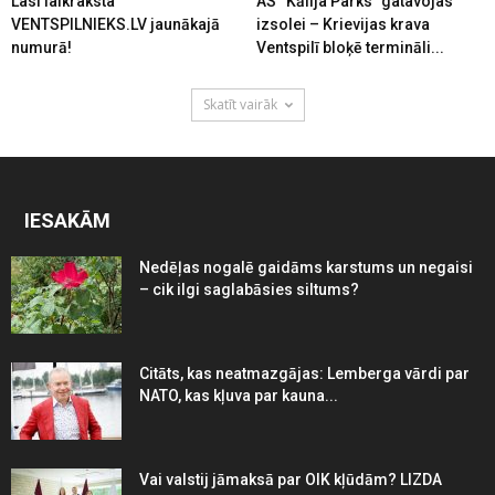
Lasi laikraksta
AS “Kālija Parks” gatavojas
VENTSPILNIEKS.LV jaunākajā
izsolei – Krievijas krava
numurā!
Ventspilī bloķē termināli...
Skatīt vairāk
IESAKĀM
Nedēļas nogalē gaidāms karstums un negaisi
– cik ilgi saglabāsies siltums?
Citāts, kas neatmazgājas: Lemberga vārdi par
NATO, kas kļuva par kauna...
Vai valstij jāmaksā par OIK kļūdām? LIZDA