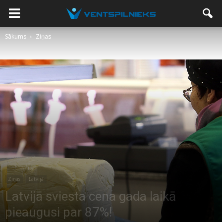
Sākums
Ziņas
Ziņas
Latvijā
Latvijā sviesta cena gada laikā
pieaugusi par 87%!