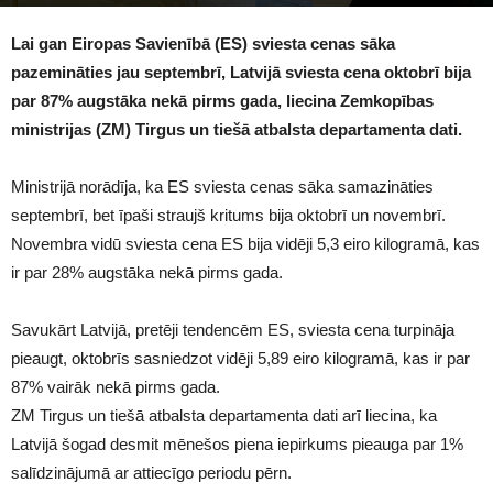
1758
Lai gan Eiropas Savienībā (ES) sviesta cenas sāka
pazemināties jau septembrī, Latvijā sviesta cena oktobrī bija
par 87% augstāka nekā pirms gada, liecina Zemkopības
ministrijas (ZM) Tirgus un tiešā atbalsta departamenta dati.
Ministrijā norādīja, ka ES sviesta cenas sāka samazināties
septembrī, bet īpaši straujš kritums bija oktobrī un novembrī.
Novembra vidū sviesta cena ES bija vidēji 5,3 eiro kilogramā, kas
ir par 28% augstāka nekā pirms gada.
Savukārt Latvijā, pretēji tendencēm ES, sviesta cena turpināja
pieaugt, oktobrīs sasniedzot vidēji 5,89 eiro kilogramā, kas ir par
87% vairāk nekā pirms gada.
ZM Tirgus un tiešā atbalsta departamenta dati arī liecina, ka
Latvijā šogad desmit mēnešos piena iepirkums pieauga par 1%
salīdzinājumā ar attiecīgo periodu pērn.