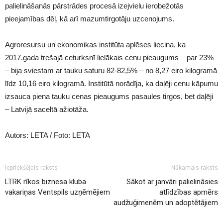
palielināšanās pārstrādes procesā izejvielu ierobežotās
pieejamības dēļ, kā arī mazumtirgotāju uzcenojums.
Agroresursu un ekonomikas institūta aplēses liecina, ka
2017.gada trešajā ceturksnī lielākais cenu pieaugums – par 23%
– bija sviestam ar tauku saturu 82-82,5% – no 8,27 eiro kilogramā
līdz 10,16 eiro kilogramā. Institūtā norādīja, ka daļēji cenu kāpumu
izsauca piena tauku cenas pieaugums pasaules tirgos, bet daļēji
– Latvijā saceltā ažiotāža.
Autors: LETA / Foto: LETA
Iepriekšējais raksts
Nākamais raksts
LTRK rīkos biznesa kluba
Sākot ar janvāri palielināsies
vakariņas Ventspils uzņēmējiem
atlīdzības apmērs
audžuģimenēm un adoptētājiem