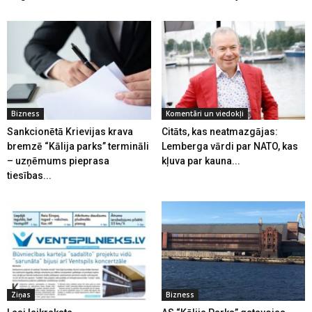
Bizness
Komentāri un viedokļi
Sankcionētā Krievijas krava
Citāts, kas neatmazgājas:
bremzē “Kālija parks” termināli
Lemberga vārdi par NATO, kas
– uzņēmums pieprasa
kļuva par kauna...
tiesības...
Ziņas
Bizness