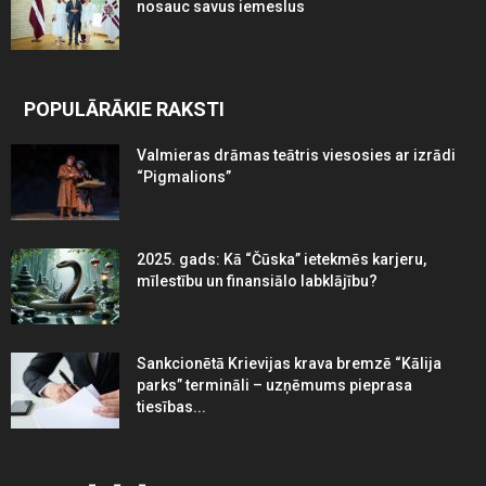
nosauc savus iemeslus
POPULĀRĀKIE RAKSTI
Valmieras drāmas teātris viesosies ar izrādi
“Pigmalions”
2025. gads: Kā “Čūska” ietekmēs karjeru,
mīlestību un finansiālo labklājību?
Sankcionētā Krievijas krava bremzē “Kālija
parks” termināli – uzņēmums pieprasa
tiesības...