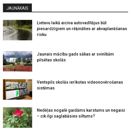
JAUNĀKAIS
Lietavu laikā aicina autovadītājus būt
piesardzīgiem un rēķināties ar akvaplanēšanas
risku
Jaunais mācību gads sākas ar svinībām
pilsētas skolās
Ventspils skolās ierīkotas videonovērošanas
sistēmas
Nedēļas nogalē gaidāms karstums un negaisi
– cik ilgi saglabāsies siltums?