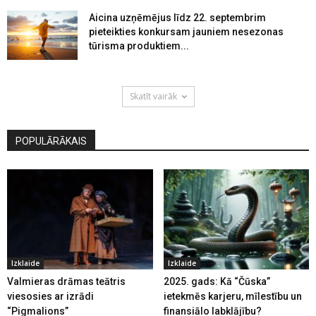
Aicina uzņēmējus līdz 22. septembrim
pieteikties konkursam jauniem nesezonas
tūrisma produktiem...
Skatīt vairāk
POPULĀRĀKAIS
Izklaide
Izklaide
Valmieras drāmas teātris
2025. gads: Kā “Čūska”
viesosies ar izrādi
ietekmēs karjeru, mīlestību un
“Pigmalions”
finansiālo labklājību?