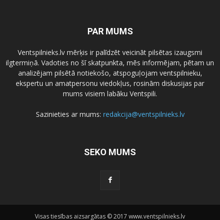
PAR MUMS
Ventspilnieks.lv mērķis ir palīdzēt veicināt pilsētas izaugsmi
ilgtermiņā. Vadoties no šī skatpunkta, mēs informējam, pētam un
analizējam pilsētā notiekošo, atspoguļojam ventspilnieku,
ekspertu un amatpersonu viedokļus, rosinām diskusijas par
mums visiem labāku Ventspili.
Sazinieties ar mums:
redakcija@ventspilnieks.lv
SEKO MUMS
Visas tiesības aizsargātas © 2017 www.ventspilnieks.lv