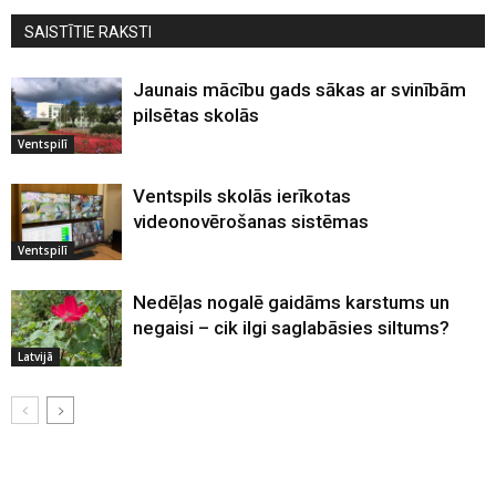
SAISTĪTIE RAKSTI
Jaunais mācību gads sākas ar svinībām
pilsētas skolās
Ventspilī
Ventspils skolās ierīkotas
videonovērošanas sistēmas
Ventspilī
Nedēļas nogalē gaidāms karstums un
negaisi – cik ilgi saglabāsies siltums?
Latvijā