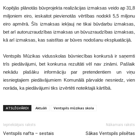
Kopējās plānotās būvprojekta realizācijas izmaksas veido ap 31,8
miljoniem eiro, ieskaitot pievienotās vērtības nodokli 5,5 miljonu
eiro apmērā. Šīs izmaksas iekļauj ne tikai būvdarbu izmaksas,
bet arī autoruzraudzības izmaksas un būvuzraudzības izmaksas,
kā arī izmaksas, kas saistītas ar būves nodošanu ekspluatācijā.
Ventspils Mūzikas vidusskolas būvniecības konkursā ir saņemti
trīs piedāvājumi, bet konkursa rezultāti vēl nav zināmi. Pašlaik
nekādu plašāku informāciju par pretendentiem un viņu
iesniegtajiem piedāvājumiem Komunālā pārvalde nesniedz, vien
norāda, ka piedāvājumi tiks izvērtēti noteiktajā kārtībā.
ATSLĒGVĀRDI
Aktuāli
Ventspils mūzikas skola
Iepriekšējais raksts
Nākamais raksts
Ventspils nafta – sestais
Sākas Ventspils pilsētas