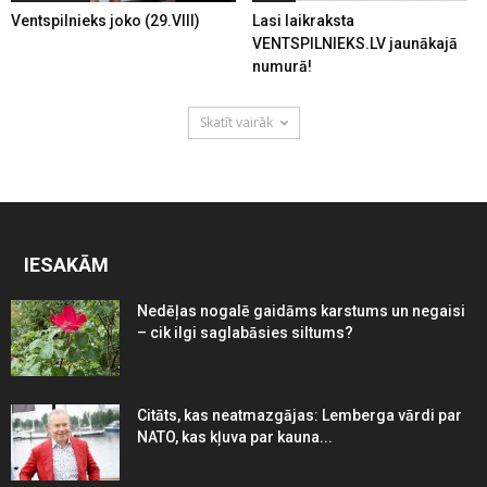
Ventspilnieks joko (29.VIII)
Lasi laikraksta
VENTSPILNIEKS.LV jaunākajā
numurā!
Skatīt vairāk
IESAKĀM
Nedēļas nogalē gaidāms karstums un negaisi
– cik ilgi saglabāsies siltums?
Citāts, kas neatmazgājas: Lemberga vārdi par
NATO, kas kļuva par kauna...