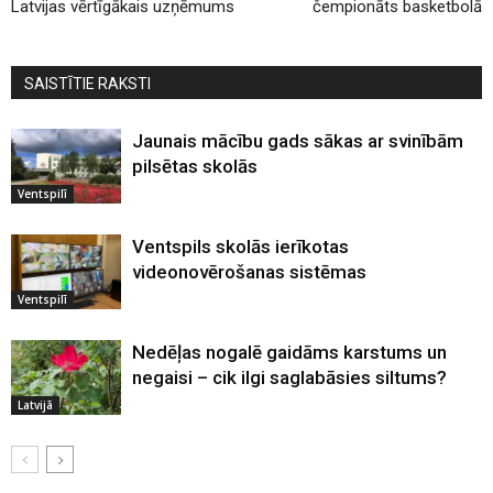
Latvijas vērtīgākais uzņēmums
čempionāts basketbolā
SAISTĪTIE RAKSTI
Jaunais mācību gads sākas ar svinībām
pilsētas skolās
Ventspilī
Ventspils skolās ierīkotas
videonovērošanas sistēmas
Ventspilī
Nedēļas nogalē gaidāms karstums un
negaisi – cik ilgi saglabāsies siltums?
Latvijā