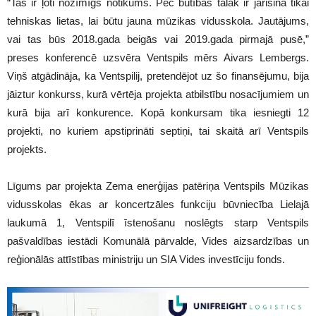
“Tas ir ļoti nozīmīgs notikums. Pēc būtības tālāk ir jārisina tikai
tehniskas lietas, lai būtu jauna mūzikas vidusskola. Jautājums,
vai tas būs 2018.gada beigās vai 2019.gada pirmajā pusē,”
preses konferencē uzsvēra Ventspils mērs Aivars Lembergs.
Viņš atgādināja, ka Ventspilij, pretendējot uz šo finansējumu, bija
jāiztur konkurss, kurā vērtēja projekta atbilstību nosacījumiem un
kurā bija arī konkurence. Kopā konkursam tika iesniegti 12
projekti, no kuriem apstiprināti septiņi, tai skaitā arī Ventspils
projekts.
Līgums par projekta Zema enerģijas patēriņa Ventspils Mūzikas
vidusskolas ēkas ar koncertzāles funkciju būvniecība Lielajā
laukumā 1, Ventspilī īstenošanu noslēgts starp Ventspils
pašvaldības iestādi Komunālā pārvalde, Vides aizsardzības un
reģionālās attīstības ministriju un SIA Vides investīciju fonds.