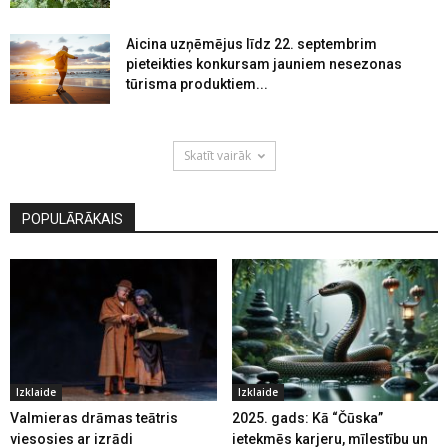
Aicina uzņēmējus līdz 22. septembrim
pieteikties konkursam jauniem nesezonas
tūrisma produktiem...
Skatīt vairāk
POPULĀRĀKAIS
Izklaide
Izklaide
Valmieras drāmas teātris
2025. gads: Kā “Čūska”
viesosies ar izrādi
ietekmēs karjeru, mīlestību un