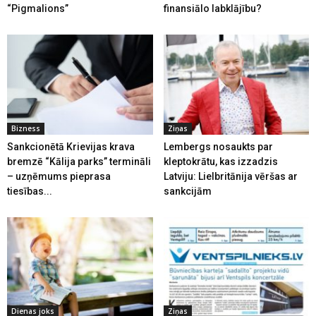
“Pigmalions”
finansiālo labklājību?
Bizness
Ziņas
Sankcionētā Krievijas krava
Lembergs nosaukts par
bremzē “Kālija parks” termināli
kleptokrātu, kas izzadzis
– uzņēmums pieprasa
Latviju: Lielbritānija vēršas ar
tiesības...
sankcijām
Dienas joks
Ziņas