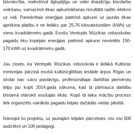
būvniecība, nodrošinot ilgtspējīgu un videi draudzīgu būvdarbu
veikšanu, samazinot ēkas apkurināšanas rezultātā radīto ietekmi
uz vidi. Paredzētais enerģijas patēriņš apkurei uz jaunās ēkas
aprēķina platību ir ne lielāks par 25,76 kilovatstundām (kWh) uz
vienu kvadrātmetru gadā. Esošo Ventspils Mūzikas vidusskolas
pagaidu ēku kopējais enerģijas patēriņš apkurei novērtēts 150-
170 kWh uz kvadrātmetru gadā.
Jau ziņots, ka Ventspils Mūzikas vidusskola ir lielākā Kultūras
ministrijas pārziņā esošā kultūrizglītības iestāde ārpus Rīgas un
skolai nav savu pastāvīgu, profesionālajai darbībai piemērotu
telpu jau kopš 2014.gada sākuma, kad tā pārtrauca darbību
bīstamā stāvoklī esošajās ēkās. Kopš tā laika mācību process
tiek organizēts vairākās pagaidu telpās dažādās vietās pilsētā.
Īstenojot šo projektu, uz jaunajām telpām pārcelsies visi visi 500
audzēkņi un 100 pedagogi.