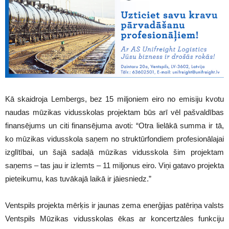
Kā skaidroja Lembergs, bez 15 miljoniem eiro no emisiju kvotu
naudas mūzikas vidusskolas projektam būs arī vēl pašvaldības
finansējums un citi finansējuma avoti: “Otra lielākā summa ir tā,
ko mūzikas vidusskola saņem no struktūrfondiem profesionālajai
izglītībai, un šajā sadaļā mūzikas vidusskola šim projektam
saņems – tas jau ir izlemts – 11 miljonus eiro. Viņi gatavo projekta
pieteikumu, kas tuvākajā laikā ir jāiesniedz.”
Ventspils projekta mērķis ir jaunas zema enerģijas patēriņa valsts
Ventspils Mūzikas vidusskolas ēkas ar koncertzāles funkciju