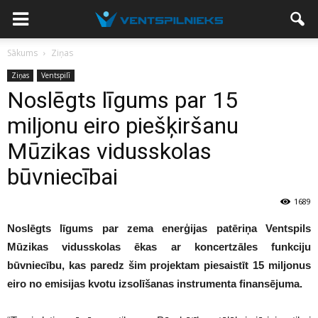
Sākums
Ziņas
Ziņas
Ventspilī
Noslēgts līgums par 15
miljonu eiro piešķiršanu
Mūzikas vidusskolas
būvniecībai
1689
Noslēgts līgums par zema enerģijas patēriņa Ventspils
Mūzikas vidusskolas ēkas ar koncertzāles funkciju
būvniecību, kas paredz šim projektam piesaistīt 15 miljonus
eiro no emisijas kvotu izsolīšanas instrumenta finansējuma.