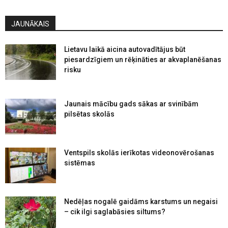
JAUNĀKAIS
Lietavu laikā aicina autovadītājus būt
piesardzīgiem un rēķināties ar akvaplanēšanas
risku
Jaunais mācību gads sākas ar svinībām
pilsētas skolās
Ventspils skolās ierīkotas videonovērošanas
sistēmas
Nedēļas nogalē gaidāms karstums un negaisi
– cik ilgi saglabāsies siltums?