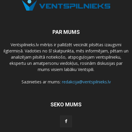
PAR MUMS
Ventspilnieks.lv mērķis ir palīdzēt veicināt pilsētas izaugsmi
ilgtermiņā. Vadoties no šī skatpunkta, mēs informējam, pētam un
analizējam pilsētā notiekošo, atspoguļojam ventspilnieku,
ekspertu un amatpersonu viedokļus, rosinām diskusijas par
mums visiem labāku Ventspili.
Sazinieties ar mums:
redakcija@ventspilnieks.lv
SEKO MUMS