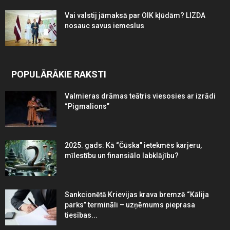
Vai valstij jāmaksā par OIK kļūdām? LIZDA
nosauc savus iemeslus
POPULĀRĀKIE RAKSTI
Valmieras drāmas teātris viesosies ar izrādi
“Pigmalions”
2025. gads: Kā “Čūska” ietekmēs karjeru,
mīlestību un finansiālo labklājību?
Sankcionētā Krievijas krava bremzē “Kālija
parks” termināli – uzņēmums pieprasa
tiesības...