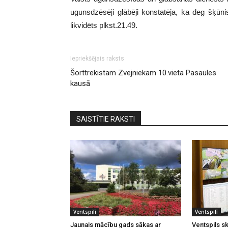
ugunsdzēsēji glābēji konstatēja, ka deg šķūn
likvidēts plkst.21.49.
Iepriekšējais raksts
Šorttrekistam Zvejniekam 10.vieta Pasaules
kausā
SAISTĪTIE RAKSTI
Ventspilī
Ventspilī
Jaunais mācību gads sākas ar
Ventspils sk