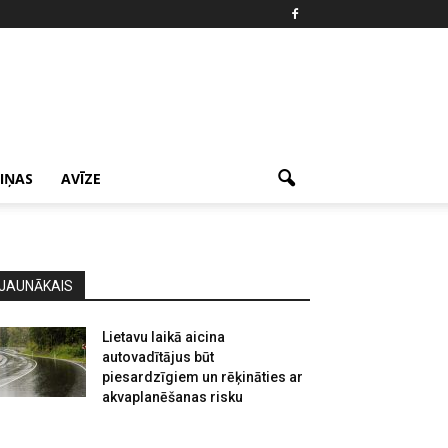
ZIŅAS
AVĪZE
JAUNĀKAIS
Lietavu laikā aicina
autovadītājus būt
piesardzīgiem un rēķināties ar
akvaplanēšanas risku