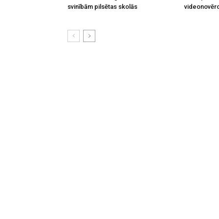
svinībām pilsētas skolās
videonovēr