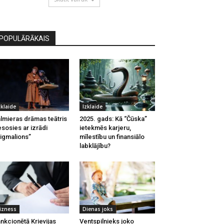
POPULĀRĀKAIS
zklaide
Izklaide
lmieras drāmas teātris
2025. gads: Kā “Čūska”
esosies ar izrādi
ietekmēs karjeru,
igmalions”
mīlestību un finansiālo
labklājību?
izness
Dienas joks
nkcionētā Krievijas
Ventspilnieks joko