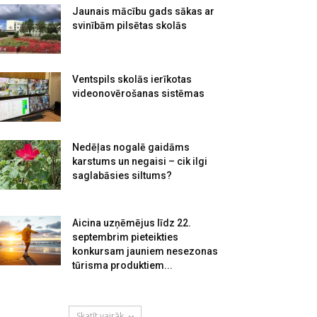
Jaunais mācību gads sākas ar
svinībām pilsētas skolās
Ventspils skolās ierīkotas
videonovērošanas sistēmas
Nedēļas nogalē gaidāms
karstums un negaisi – cik ilgi
saglabāsies siltums?
Aicina uzņēmējus līdz 22.
septembrim pieteikties
konkursam jauniem nesezonas
tūrisma produktiem...
Skatīt vairāk