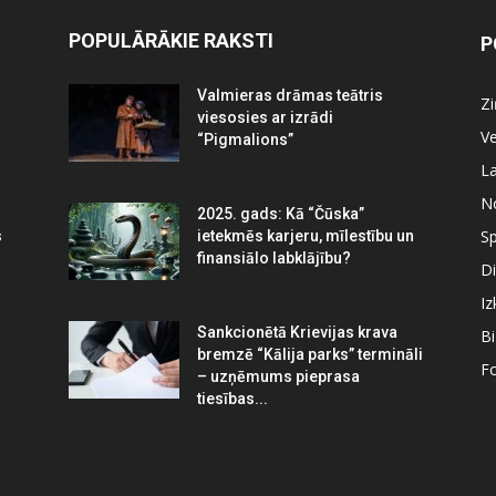
POPULĀRĀKIE RAKSTI
P
Valmieras drāmas teātris
Z
viesosies ar izrādi
Ve
“Pigmalions”
La
N
2025. gads: Kā “Čūska”
Sp
s
ietekmēs karjeru, mīlestību un
finansiālo labklājību?
Di
Iz
Sankcionētā Krievijas krava
B
bremzē “Kālija parks” termināli
Fo
– uzņēmums pieprasa
tiesības...