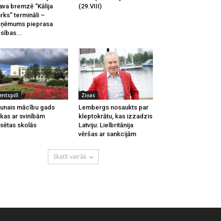
ava bremzē “Kālija
(29.VIII)
rks” termināli –
zņēmums pieprasa
esības...
entspilī
Ziņas
unais mācību gads
Lembergs nosaukts par
kas ar svinībām
kleptokrātu, kas izzadzis
lsētas skolās
Latviju: Lielbritānija
vēršas ar sankcijām
Skatīt vairāk