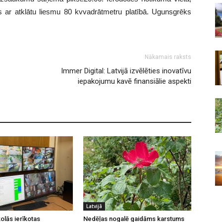
is ar atklātu liesmu 80 kvvadrātmetru platībā. Ugunsgrēks
Nākamais raksts
Immer Digital: Latvijā izvēlēties inovatīvu
iepakojumu kavē finansiālie aspekti
Latvijā
olās ierīkotas
Nedēļas nogalē gaidāms karstums