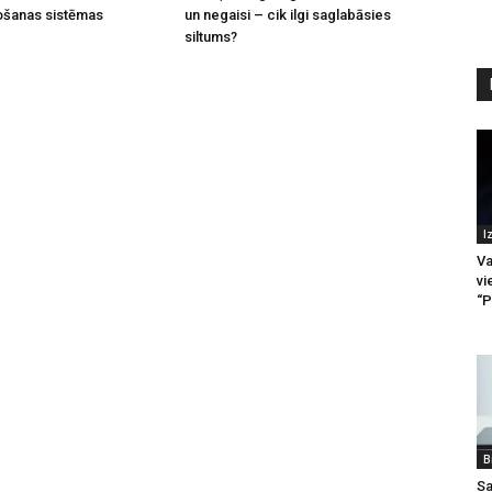
ošanas sistēmas
un negaisi – cik ilgi saglabāsies
siltums?
I
Va
vi
“P
B
Sa