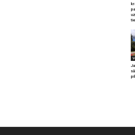
kr
pa
u
ti
V
Ja
sā
pi