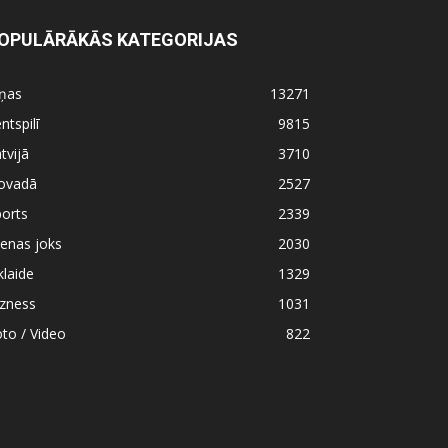
OPULĀRĀKĀS KATEGORIJAS
iņas
13271
ntspilī
9815
tvijā
3710
ovadā
2527
orts
2339
enas joks
2030
klaide
1329
izness
1031
to / Video
822