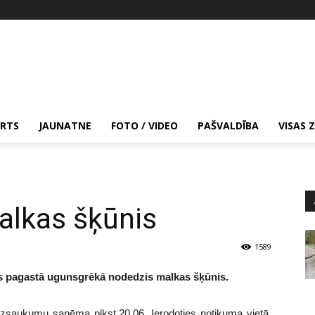
RTS
JAUNATNE
FOTO / VIDEO
PAŠVALDĪBA
VISAS 
alkas šķūnis
1589
es pagastā ugunsgrēkā nodedzis malkas šķūnis.
zsaukumu saņēma plkst.20.06. Ierodoties notikuma vietā,