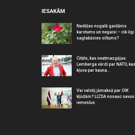
IESAKĀM
Nedēļas nogalē gaidāms
karstums un negaisi – cik ilgi
saglabāsies siltums?
Citāts, kas neatmazgājas:
Lemberga vārdi par NATO, ka
kļuva par kauna...
Vai valstij jāmaksā par OIK
kļūdām? LIZDA nosauc savus
iemeslus