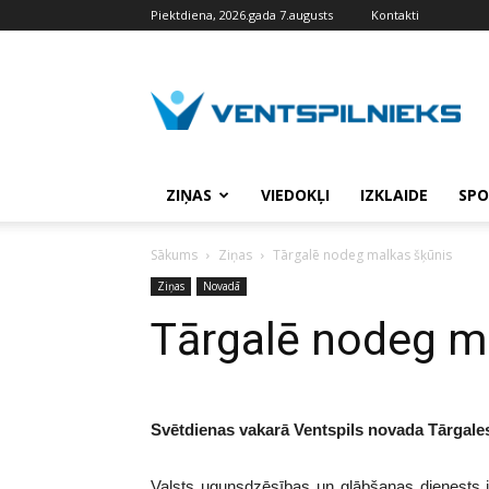
Piektdiena, 2026.gada 7.augusts
Kontakti
VENTSPILNIEKS.LV
ZIŅAS
VIEDOKĻI
IZKLAIDE
SPO
Sākums
Ziņas
Tārgalē nodeg malkas šķūnis
Ziņas
Novadā
Tārgalē nodeg m
Svētdienas vakarā Ventspils novada Tārgal
Valsts ugunsdzēsības un glābšanas dienests i