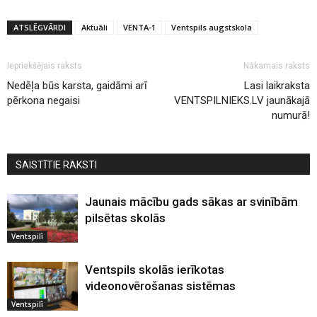
ATSLĒGVĀRDI
Aktuāli
VENTA-1
Ventspils augstskola
Iepriekšējais raksts
Nākamais raksts
Nedēļa būs karsta, gaidāmi arī
Lasi laikraksta
pērkona negaisi
VENTSPILNIEKS.LV jaunākajā
numurā!
SAISTĪTIE RAKSTI
Jaunais mācību gads sākas ar svinībām
pilsētas skolās
Ventspilī
Ventspils skolās ierīkotas
videonovērošanas sistēmas
Ventspilī