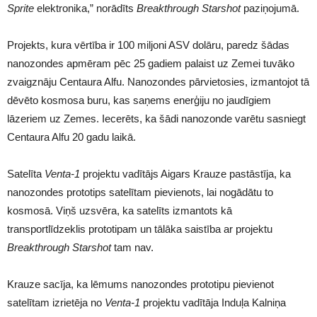
Sprite
elektronika,” norādīts
Breakthrough Starshot
paziņojumā.
Projekts, kura vērtība ir 100 miljoni ASV dolāru, paredz šādas
nanozondes apmēram pēc 25 gadiem palaist uz Zemei tuvāko
zvaigznāju Centaura Alfu. Nanozondes pārvietosies, izmantojot tā
dēvēto kosmosa buru, kas saņems enerģiju no jaudīgiem
lāzeriem uz Zemes. Iecerēts, ka šādi nanozonde varētu sasniegt
Centaura Alfu 20 gadu laikā.
Satelīta
Venta-1
projektu vadītājs Aigars Krauze pastāstīja, ka
nanozondes prototips satelītam pievienots, lai nogādātu to
kosmosā. Viņš uzsvēra, ka satelīts izmantots kā
transportlīdzeklis prototipam un tālāka saistība ar projektu
Breakthrough Starshot
tam nav.
Krauze sacīja, ka lēmums nanozondes prototipu pievienot
satelītam izrietēja no
Venta-1
projektu vadītāja Induļa Kalniņa