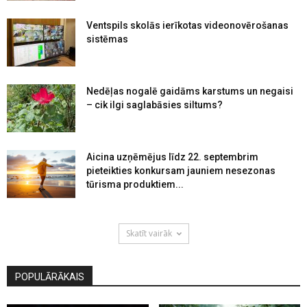
Ventspils skolās ierīkotas videonovērošanas
sistēmas
Nedēļas nogalē gaidāms karstums un negaisi
– cik ilgi saglabāsies siltums?
Aicina uzņēmējus līdz 22. septembrim
pieteikties konkursam jauniem nesezonas
tūrisma produktiem...
Skatīt vairāk
POPULĀRĀKAIS