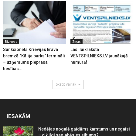
Bizness
Ziņas
Sankcionētā Krievijas krava
Lasi laikraksta
bremzē “Kālija parks” termināli
VENTSPILNIEKS.LV jaunākajā
– uzņēmums pieprasa
numurā!
tiesības...
Skatīt vairāk
IESAKĀM
Nedēļas nogalē gaidāms karstums un negaisi
– cik ilgi saglabāsies siltums?