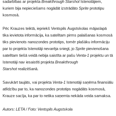
sadarbības ar projekta
Breakthrough Starshot
īstenotājiem,
kuriem bija nepieciešams nogādāt izstrādāto
Sprite
prototipu
kosmosā.
Pēc Krauzes teiktā, iepriekš
Ventspils
Augstskolas mājaslapā
tika ievietota informācija, ka satelītam pirms palaišanas kosmosā
tiks pievienots nanozondes prototips, tomēr plašāku informāciju
par to projekta īstenotāji nevarēja sniegt, jo
Sprite
pievienošana
satelītam tiešā veidā nebija saistīta ar pašu
Venta-1
projektu un tā
īstenotāji nav iesaistīti projekta
Breakthrough
Starshot
realizēšanā.
Savukārt taujāts, vai projekta
Venta-1
īstenotāji saņēma finansiālu
atlīdzību par to, ka nanozondes prototips nogādāts kosmosā,
Krauze sacīja, ka par to netika saņemta nekāda veida samaksa.
Autors: LETA / Foto: Ventspils Augstskola