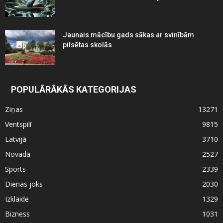
Jaunais mācību gads sākas ar svinībām
pilsētas skolās
POPULĀRĀKĀS KATEGORIJAS
Ziņas
13271
Ventspilī
9815
Latvijā
3710
Novadā
2527
Sports
2339
Dienas joks
2030
Izklaide
1329
Bizness
1031