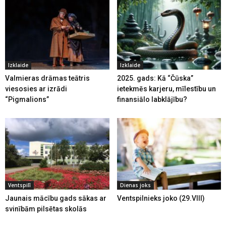
Izklaide
Izklaide
Valmieras drāmas teātris
2025. gads: Kā “Čūska”
viesosies ar izrādi
ietekmēs karjeru, mīlestību un
“Pigmalions”
finansiālo labklājību?
Ventspilī
Dienas joks
Jaunais mācību gads sākas ar
Ventspilnieks joko (29.VIII)
svinībām pilsētas skolās