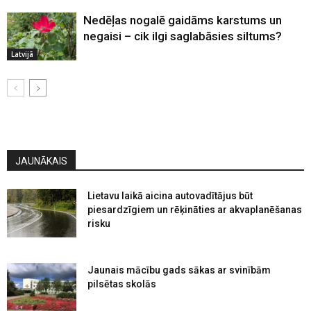
Nedēļas nogalē gaidāms karstums un
negaisi – cik ilgi saglabāsies siltums?
Latvijā
JAUNĀKAIS
Lietavu laikā aicina autovadītājus būt
piesardzīgiem un rēķināties ar akvaplanēšanas
risku
Jaunais mācību gads sākas ar svinībām
pilsētas skolās