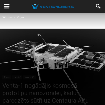
Sākums
Ziņas
Ziņas
Latvijā
Ventspilī
Venta-1 nogādājis kosmosā
prototipu nanozondei, kādu
paredzēts sūtīt uz Centaura Alfu