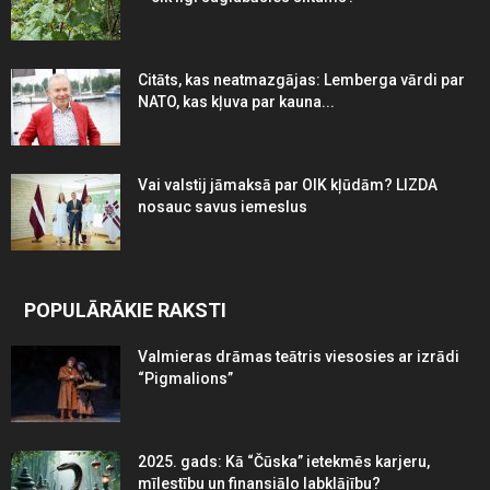
Citāts, kas neatmazgājas: Lemberga vārdi par
NATO, kas kļuva par kauna...
Vai valstij jāmaksā par OIK kļūdām? LIZDA
nosauc savus iemeslus
POPULĀRĀKIE RAKSTI
Valmieras drāmas teātris viesosies ar izrādi
“Pigmalions”
2025. gads: Kā “Čūska” ietekmēs karjeru,
mīlestību un finansiālo labklājību?