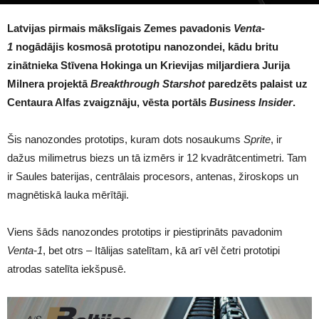
1685
Latvijas pirmais mākslīgais Zemes pavadonis
Venta-
1
nogādājis kosmosā prototipu nanozondei, kādu britu
zinātnieka Stīvena Hokinga un Krievijas miljardiera Jurija
Milnera projektā
Breakthrough Starshot
paredzēts palaist uz
Centaura Alfas zvaigznāju, vēsta portāls
Business Insider
.
Šis nanozondes prototips, kuram dots nosaukums
Sprite
, ir
dažus milimetrus biezs un tā izmērs ir 12 kvadrātcentimetri. Tam
ir Saules baterijas, centrālais procesors, antenas, žiroskops un
magnētiskā lauka mērītāji.
Viens šāds nanozondes prototips ir piestiprināts pavadonim
Venta-1
, bet otrs – Itālijas satelītam, kā arī vēl četri prototipi
atrodas satelīta iekšpusē.