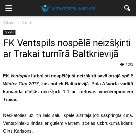
Sākums
Sports
Sports
FK Ventspils nospēlē neizšķirti
ar Trakai turnīrā Baltkrievijā
1595
FK
Ventspils
futbolisti nospēlējuši neizšķirti savā otrajā spēlē
Winter Cup 2017
, kas notiek Baltkrievijā. Pola Ašvorta vadītā
komanda cīnījās neizšķirti 1:1 ar Lietuvas vicečempioniem
Trakai
.
Neskatoties uz itin lielo salu, spēle aizritēja ļoti saspringtā cīņā.
Ventspilnieku rindās ar gūtiem vārtiem izcēlās uzbrukuma līderis
Ģirts Karlsons.