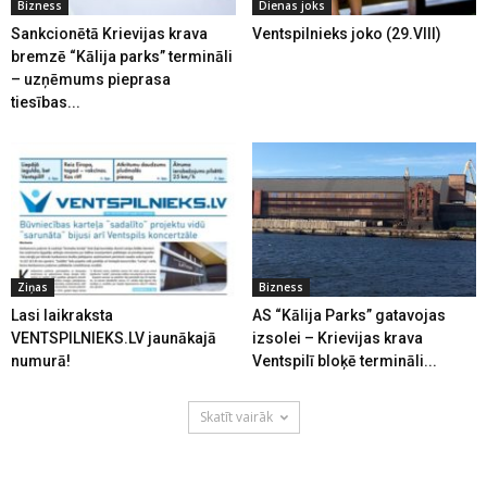
Bizness
Dienas joks
Sankcionētā Krievijas krava
Ventspilnieks joko (29.VIII)
bremzē “Kālija parks” termināli
– uzņēmums pieprasa
tiesības...
Ziņas
Bizness
Lasi laikraksta
AS “Kālija Parks” gatavojas
VENTSPILNIEKS.LV jaunākajā
izsolei – Krievijas krava
numurā!
Ventspilī bloķē termināli...
Skatīt vairāk