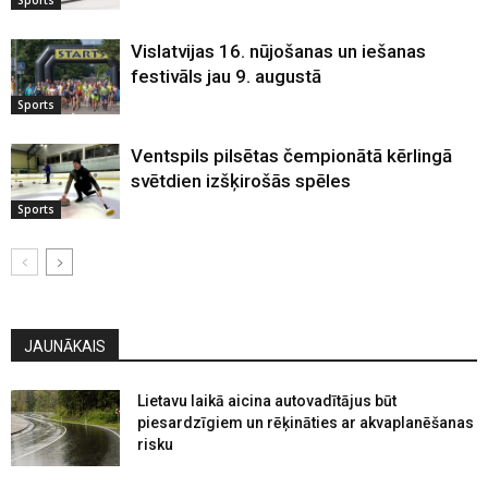
Vislatvijas 16. nūjošanas un iešanas
festivāls jau 9. augustā
Sports
Ventspils pilsētas čempionātā kērlingā
svētdien izšķirošās spēles
Sports
JAUNĀKAIS
Lietavu laikā aicina autovadītājus būt
piesardzīgiem un rēķināties ar akvaplanēšanas
risku