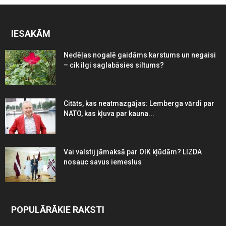
IESAKĀM
Nedēļas nogalē gaidāms karstums un negaisi
– cik ilgi saglabāsies siltums?
Citāts, kas neatmazgājas: Lemberga vārdi par
NATO, kas kļuva par kauna...
Vai valstij jāmaksā par OIK kļūdām? LIZDA
nosauc savus iemeslus
POPULĀRĀKIE RAKSTI