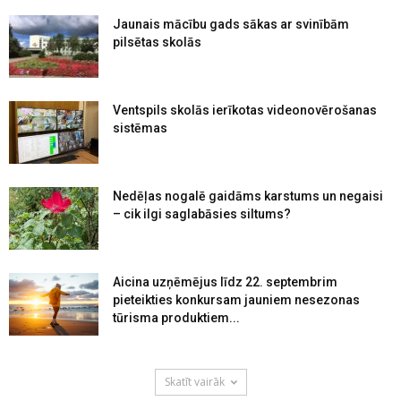
Jaunais mācību gads sākas ar svinībām
pilsētas skolās
Ventspils skolās ierīkotas videonovērošanas
sistēmas
Nedēļas nogalē gaidāms karstums un negaisi
– cik ilgi saglabāsies siltums?
Aicina uzņēmējus līdz 22. septembrim
pieteikties konkursam jauniem nesezonas
tūrisma produktiem...
Skatīt vairāk