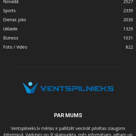
Novadā
2527
Sports
2339
Dienas joks
2030
Izklaide
1329
Bizness
1031
Foto / Video
822
PAR MUMS
Ventspilnieks.lv mērķis ir palīdzēt veicināt pilsētas izaugsmi
ilgtermiņā. Vadoties no šī skatpunkta, mēs informējam, pētam un