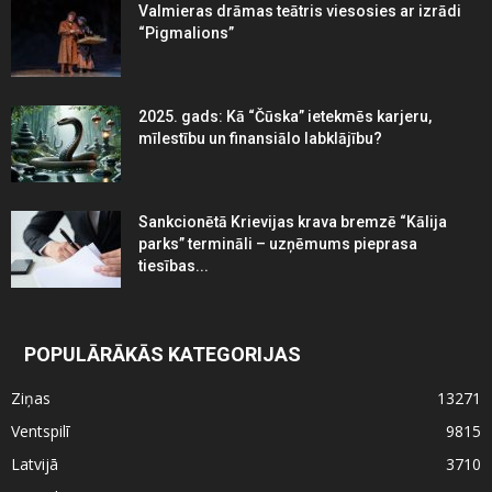
Valmieras drāmas teātris viesosies ar izrādi
“Pigmalions”
2025. gads: Kā “Čūska” ietekmēs karjeru,
mīlestību un finansiālo labklājību?
Sankcionētā Krievijas krava bremzē “Kālija
parks” termināli – uzņēmums pieprasa
tiesības...
POPULĀRĀKĀS KATEGORIJAS
Ziņas
13271
Ventspilī
9815
Latvijā
3710