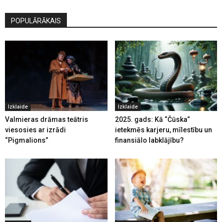
POPULĀRĀKAIS
Izklaide
Izklaide
Valmieras drāmas teātris
2025. gads: Kā “Čūska”
viesosies ar izrādi
ietekmēs karjeru, mīlestību un
“Pigmalions”
finansiālo labklājību?