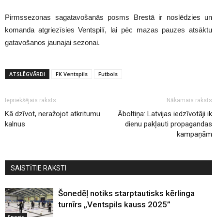
Pirmssezonas sagatavošanās posms Brestā ir noslēdzies un
komanda atgriezīsies Ventspilī, lai pēc mazas pauzes atsāktu
gatavošanos jaunajai sezonai.
ATSLĒGVĀRDI
FK Ventspils
Futbols
Iepriekšējais raksts
Nākamais raksts
Kā dzīvot, neražojot atkritumu
Āboltiņa: Latvijas iedzīvotāji ik
kalnus
dienu pakļauti propagandas
kampaņām
SAISTĪTIE RAKSTI
Šonedēļ notiks starptautisks kērlinga
turnīrs „Ventspils kauss 2025”
Sports