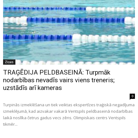
Ziņas
TRAĢĒDIJA PELDBASEINĀ: Turpmāk
nodarbības nevadīs vairs viens treneris;
uzstādīs arī kameras
0
Turpinās izmeklēšana un tiek veiktas ekspertīzes traģiskā negadījuma
izmeklējumā, kad aizvakar vakarā Ventspils peldbaseinā nodarbības
laikā noslīka četrus gadus vecs zēns. Olimpiskais centrs Ventspils
tikmēr...