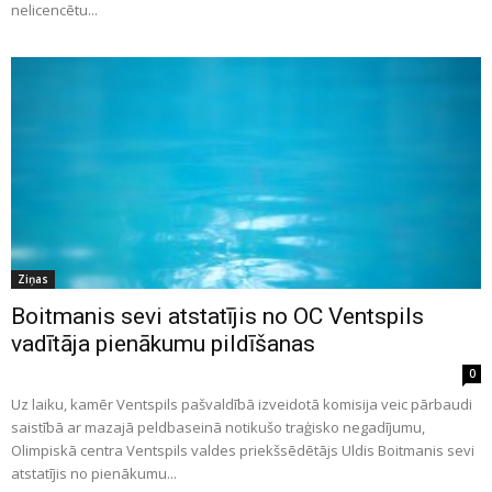
nelicencētu...
Ziņas
Boitmanis sevi atstatījis no OC Ventspils
vadītāja pienākumu pildīšanas
0
Uz laiku, kamēr Ventspils pašvaldībā izveidotā komisija veic pārbaudi
saistībā ar mazajā peldbaseinā notikušo traģisko negadījumu,
Olimpiskā centra Ventspils valdes priekšsēdētājs Uldis Boitmanis sevi
atstatījis no pienākumu...