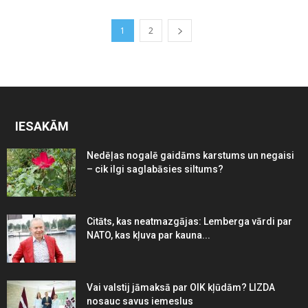
1
2
IESAKĀM
Nedēļas nogalē gaidāms karstums un negaisi
– cik ilgi saglabāsies siltums?
Citāts, kas neatmazgājas: Lemberga vārdi par
NATO, kas kļuva par kauna...
Vai valstij jāmaksā par OIK kļūdām? LIZDA
nosauc savus iemeslus