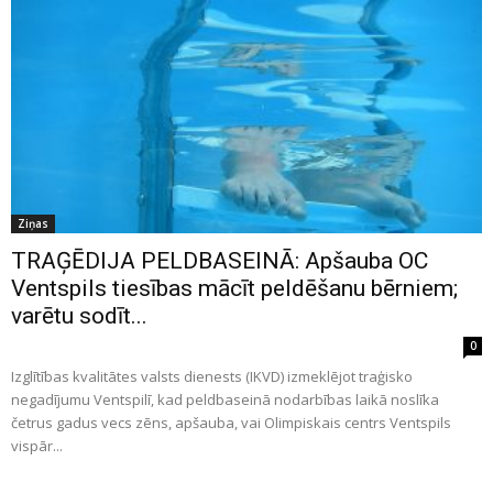
Ziņas
TRAĢĒDIJA PELDBASEINĀ: Apšauba OC
Ventspils tiesības mācīt peldēšanu bērniem;
varētu sodīt...
0
Izglītības kvalitātes valsts dienests (IKVD) izmeklējot traģisko
negadījumu Ventspilī, kad peldbaseinā nodarbības laikā noslīka
četrus gadus vecs zēns, apšauba, vai Olimpiskais centrs Ventspils
vispār...