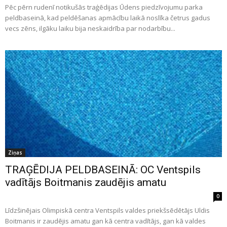
Pēc pērn rudenī notikušās traģēdijas Ūdens piedzīvojumu parka
peldbaseinā, kad peldēšanas apmācību laikā noslīka četrus gadus
vecs zēns, ilgāku laiku bija neskaidrība par nodarbību...
Ziņas
TRAĢĒDIJA PELDBASEINĀ: OC Ventspils
vadītājs Boitmanis zaudējis amatu
0
Līdzšinējais Olimpiskā centra Ventspils valdes priekšsēdētājs Uldis
Boitmanis ir zaudējis amatu gan kā centra vadītājs, gan kā valdes