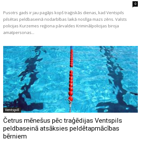
0
Pusotrs gads ir jau pagājis kopš traģiskās dienas, kad Ventspils
pilsētas peldbaseinā nodarbības laikā noslīga mazs zēns. Valsts
policijas Kurzemes reģiona pārvaldes Kriminālpolicijas biroja
amatpersonas...
Ventspilī
Četrus mēnešus pēc traģēdijas Ventspils
peldbaseinā atsāksies peldētapmācības
bērniem