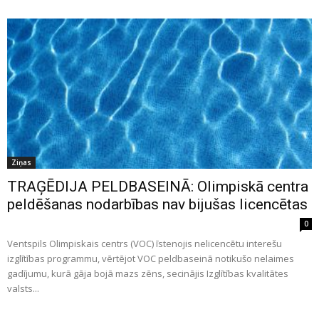
Ziņas
TRAĢĒDIJA PELDBASEINĀ: Olimpiskā centra
peldēšanas nodarbības nav bijušas licencētas
0
Ventspils Olimpiskais centrs (VOC) īstenojis nelicencētu interešu
izglītības programmu, vērtējot VOC peldbaseinā notikušo nelaimes
gadījumu, kurā gāja bojā mazs zēns, secinājis Izglītības kvalitātes
valsts...