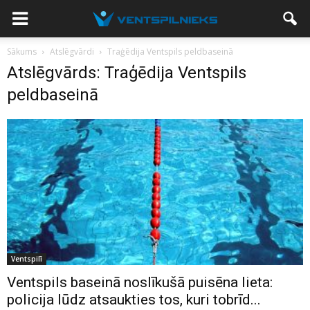
Sākums
Atslēgvārdi
Traģēdija Ventspils peldbaseinā
Atslēgvārds: Traģēdija Ventspils
peldbaseinā
Ventspilī
Ventspils baseinā noslīkušā puisēna lieta:
policija lūdz atsaukties tos, kuri tobrīd...