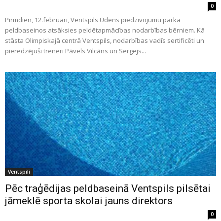
0
Pirmdien, 12.februārī, Ventspils Ūdens piedzīvojumu parka
peldbaseinos atsāksies peldētapmācības nodarbības bērniem. Kā
stāsta Olimpiskajā centrā Ventspils, nodarbības vadīs sertificēti un
pieredzējuši treneri Pāvels Vilcāns un Sergejs...
Ventspilī
Pēc traģēdijas peldbaseinā Ventspils pilsētai
jāmeklē sporta skolai jauns direktors
0