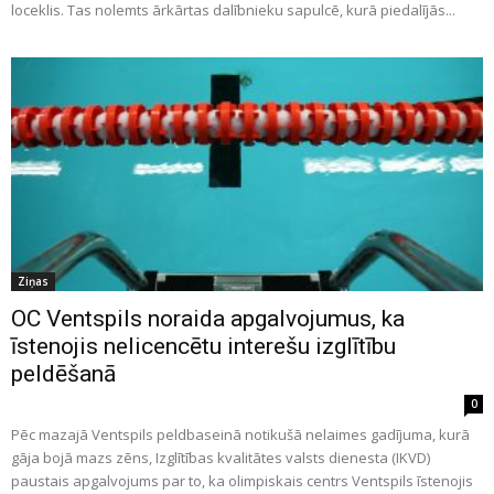
loceklis. Tas nolemts ārkārtas dalībnieku sapulcē, kurā piedalījās...
Ziņas
OC Ventspils noraida apgalvojumus, ka
īstenojis nelicencētu interešu izglītību
peldēšanā
0
Pēc mazajā Ventspils peldbaseinā notikušā nelaimes gadījuma, kurā
gāja bojā mazs zēns, Izglītības kvalitātes valsts dienesta (IKVD)
paustais apgalvojums par to, ka olimpiskais centrs Ventspils īstenojis