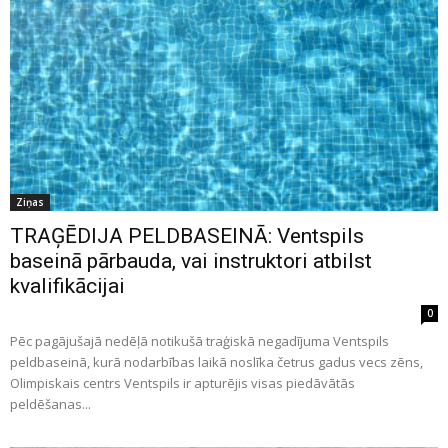
Ziņas
TRAĢĒDIJA PELDBASEINĀ: Ventspils
baseinā pārbauda, vai instruktori atbilst
kvalifikācijai
0
Pēc pagājušajā nedēļā notikušā traģiskā negadījuma Ventspils
peldbaseinā, kurā nodarbības laikā noslīka četrus gadus vecs zēns,
Olimpiskais centrs Ventspils ir apturējis visas piedāvātās
peldēšanas...