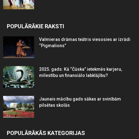
POPULĀRĀKIE RAKSTI
Valmieras drāmas teātris viesosies ar izrādi
“Pigmalions”
2025. gads: Kā “Čūska” ietekmēs karjeru,
mīlestību un finansiālo labklājību?
Jaunais mācību gads sākas ar svinībām
pilsētas skolās
POPULĀRĀKĀS KATEGORIJAS