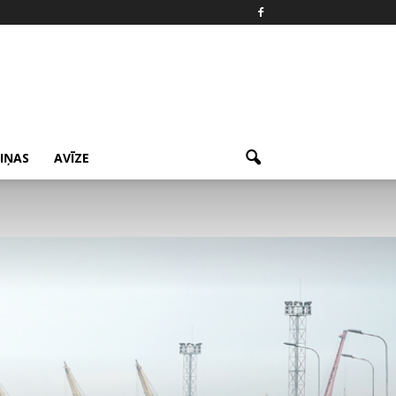
ZIŅAS
AVĪZE