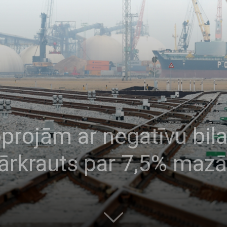
projām ar negatīvu bil
pārkrauts par 7,5% maz