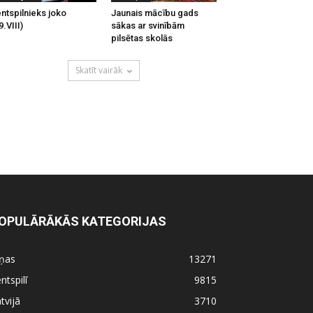
ntspilnieks joko
Jaunais mācību gads
9.VIII)
sākas ar svinībām
pilsētas skolās
Skatīt vairāk
OPULĀRĀKĀS KATEGORIJAS
iņas
13271
ntspilī
9815
tvijā
3710