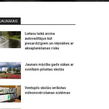
JAUNĀKAIS
Lietavu laikā aicina
autovadītājus būt
piesardzīgiem un rēķināties ar
akvaplanēšanas risku
Jaunais mācību gads sākas ar
svinībām pilsētas skolās
Ventspils skolās ierīkotas
videonovērošanas sistēmas