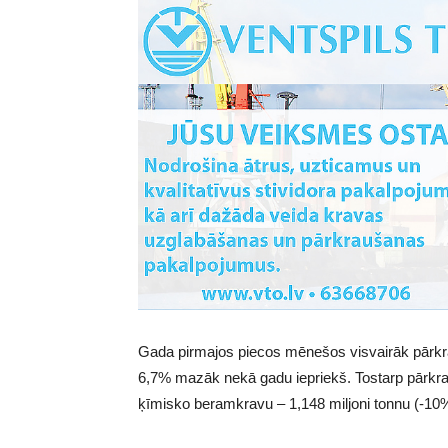
Gada pirmajos piecos mēnešos visvairāk pārkra
6,7% mazāk nekā gadu iepriekš. Tostarp pārkrau
ķīmisko beramkravu – 1,148 miljoni tonnu (-10