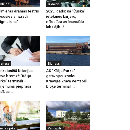
zklaide
Izklaide
lmieras drāmas teātris
2025. gads: Kā “Čūska”
esosies ar izrādi
ietekmēs karjeru,
igmalions”
mīlestību un finansiālo
labklājību?
izness
Bizness
nkcionētā Krievijas
AS “Kālija Parks”
ava bremzē “Kālija
gatavojas izsolei –
rks” termināli –
Krievijas krava Ventspilī
zņēmums pieprasa
bloķē termināli...
esības...
ienas joks
Ventspilī