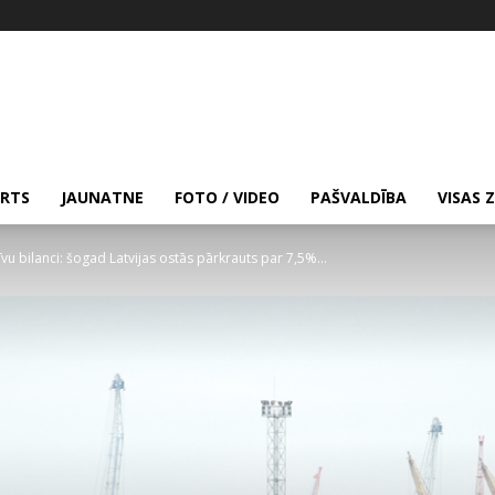
RTS
JAUNATNE
FOTO / VIDEO
PAŠVALDĪBA
VISAS 
u bilanci: šogad Latvijas ostās pārkrauts par 7,5%...