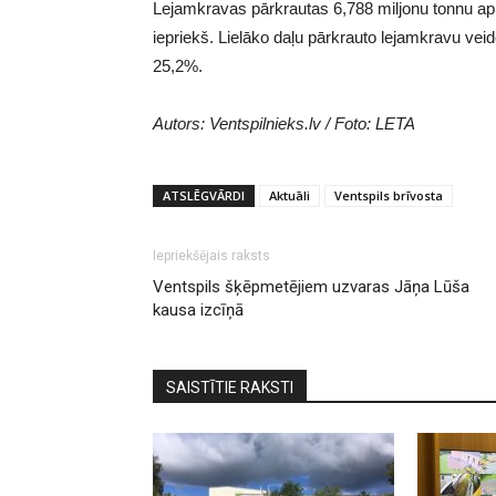
Lejamkravas pārkrautas 6,788 miljonu tonnu ap
iepriekš. Lielāko daļu pārkrauto lejamkravu veido
25,2%.
Autors: Ventspilnieks.lv / Foto: LETA
ATSLĒGVĀRDI
Aktuāli
Ventspils brīvosta
Iepriekšējais raksts
Ventspils šķēpmetējiem uzvaras Jāņa Lūša
kausa izcīņā
SAISTĪTIE RAKSTI