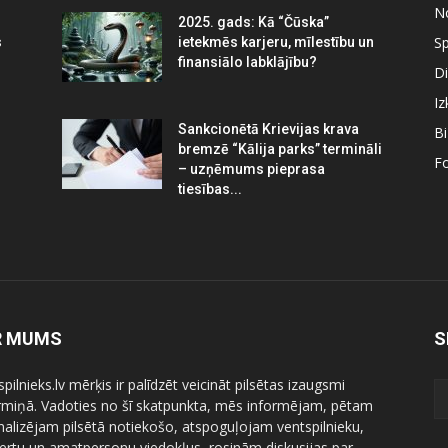
N
2025. gads: Kā “Čūska”
Sp
s
ietekmēs karjeru, mīlestību un
finansiālo labklājību?
Di
Iz
Sankcionētā Krievijas krava
B
bremzē “Kālija parks” termināli
Fo
– uzņēmums pieprasa
tiesības...
R MUMS
S
pilnieks.lv mērķis ir palīdzēt veicināt pilsētas izaugsmi
ermiņā. Vadoties no šī skatpunkta, mēs informējam, pētam
nalizējam pilsētā notiekošo, atspoguļojam ventspilnieku,
ertu un amatpersonu viedokļus, rosinām diskusijas par