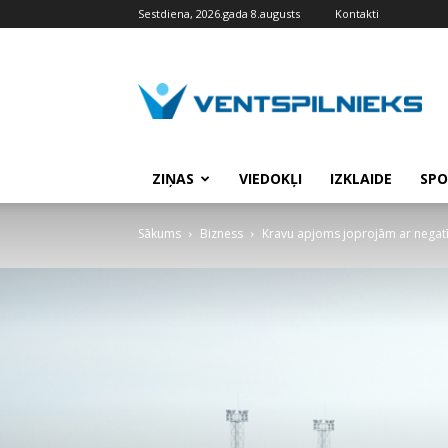
Sestdiena, 2026.gada 8.augusts
Kontakti
VENTSPILNIEKS.LV
ZIŅAS
VIEDOKĻI
IZKLAIDE
SPO
Sākums
Bizness
Kravu apjoms joprojām ar negatīv