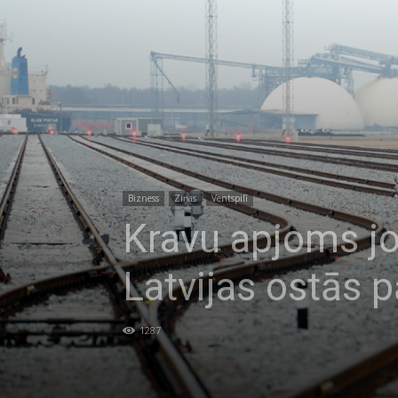
Bizness
Ziņas
Ventspilī
Kravu apjoms jo
Latvijas ostās 
1287