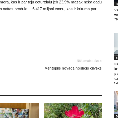
mērā, kas ir par teju ceturtdaļu jeb 23,9% mazāk nekā gadu
I
 naftas produkti – 6,417 miljoni tonnu, kas ir kritums par
Va
vi
“P
B
Nākamais raksts
Sa
Ventspils novadā noslīcis cilvēks
kr
pa
u
ti
D