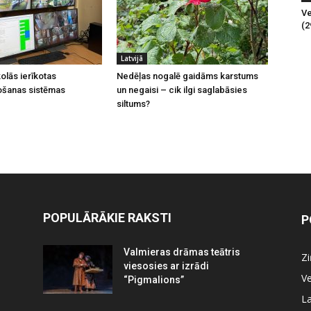
Ve
(2
Latvijā
olās ierīkotas
Nedēļas nogalē gaidāms karstums
ošanas sistēmas
un negaisi – cik ilgi saglabāsies
siltums?
POPULĀRĀKIE RAKSTI
P
Valmieras drāmas teātris
Z
viesosies ar izrādi
Ve
“Pigmalions”
La