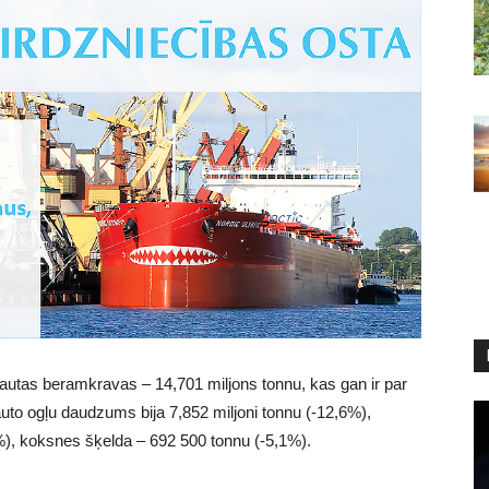
utas beramkravas – 14,701 miljons tonnu, kas gan ir par
to ogļu daudzums bija 7,852 miljoni tonnu (-12,6%),
%), koksnes šķelda – 692 500 tonnu (-5,1%).