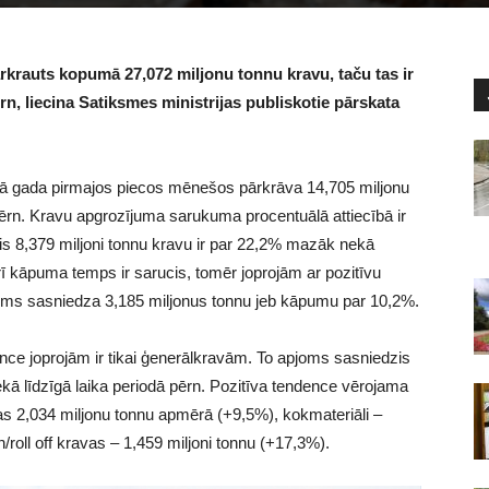
rkrauts kopumā 27,072 miljonu tonnu kravu, taču tas ir
rn, liecina Satiksmes ministrijas publiskotie pārskata
kurā gada pirmajos piecos mēnešos pārkrāva 14,705 miljonu
ērn. Kravu apgrozījuma sarukuma procentuālā attiecībā ir
is 8,379 miljoni tonnu kravu ir par 22,2% mazāk nekā
 kāpuma temps ir sarucis, tomēr joprojām ar pozitīvu
ījums sasniedza 3,185 miljonus tonnu jeb kāpumu par 10,2%.
lance joprojām ir tikai ģenerālkravām. To apjoms sasniedzis
ekā līdzīgā laika periodā pērn. Pozitīva tendence vērojama
s 2,034 miljonu tonnu apmērā (+9,5%), kokmateriāli –
/roll off kravas – 1,459 miljoni tonnu (+17,3%).