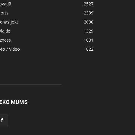
ovadā
2527
orts
2339
enas joks
2030
klaide
1329
izness
1031
to / Video
822
EKO MUMS