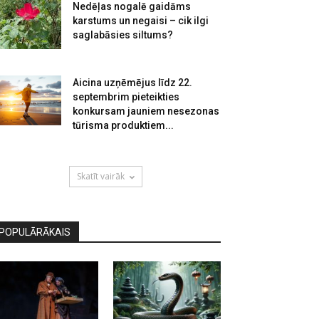
Nedēļas nogalē gaidāms
karstums un negaisi – cik ilgi
saglabāsies siltums?
Aicina uzņēmējus līdz 22.
septembrim pieteikties
konkursam jauniem nesezonas
tūrisma produktiem...
Skatīt vairāk
POPULĀRĀKAIS