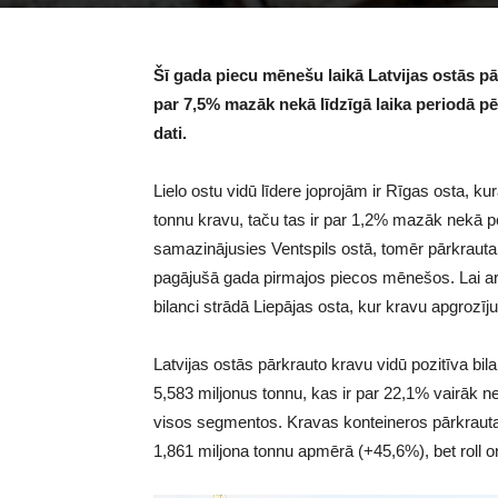
Šī gada piecu mēnešu laikā Latvijas ostās pā
par 7,5% mazāk nekā līdzīgā laika periodā pē
dati.
Lielo ostu vidū līdere joprojām ir Rīgas osta, 
tonnu kravu, taču tas ir par 1,2% mazāk nekā p
samazinājusies Ventspils ostā, tomēr pārkrauta
pagājušā gada pirmajos piecos mēnešos. Lai arī
bilanci strādā Liepājas osta, kur kravu apgroz
Latvijas ostās pārkrauto kravu vidū pozitīva bi
5,583 miljonus tonnu, kas ir par 22,1% vairāk n
visos segmentos. Kravas konteineros pārkrauta
1,861 miljona tonnu apmērā (+45,6%), bet roll on