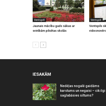
Ventspilī
Ventspilī
Jaunais mācību gads sākas ar
Ventspils sk
svinībām pilsētas skolās
videonovēr
IESAKĀM
Nedēļas nogalē gaidāms
karstums un negaisi – cik ilgi
saglabāsies siltums?