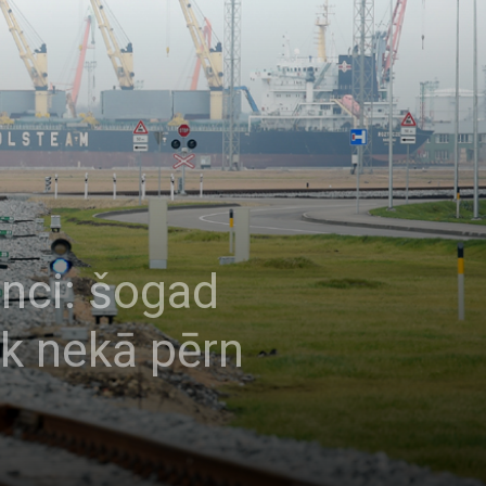
anci: šogad
āk nekā pērn