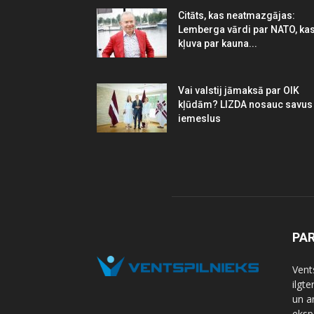
Citāts, kas neatmazgājas:
Lemberga vārdi par NATO, ka
kļuva par kauna...
Vai valstij jāmaksā par OIK
kļūdām? LIZDA nosauc savus
iemeslus
PA
Vents
ilgt
un a
eksp