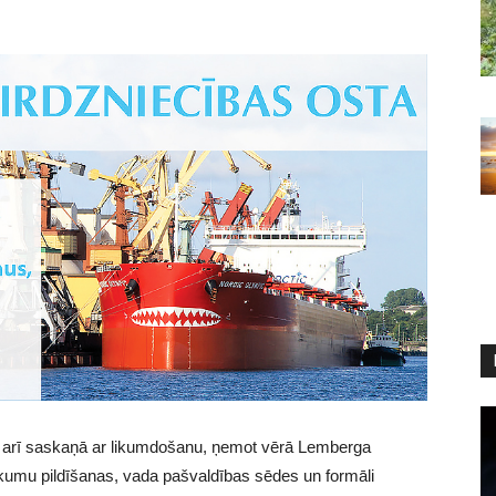
rš arī saskaņā ar likumdošanu, ņemot vērā Lemberga
kumu pildīšanas, vada pašvaldības sēdes un formāli