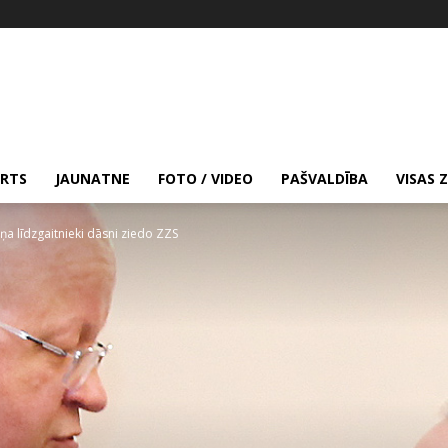
RTS
JAUNATNE
FOTO / VIDEO
PAŠVALDĪBA
VISAS 
a līdzgaitnieki dāsni ziedo ZZS