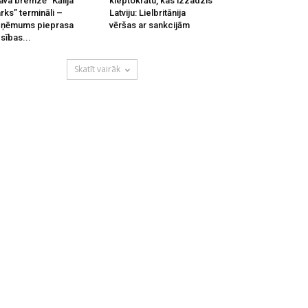
ava bremzē “Kālija
kleptokrātu, kas izzadzis
rks” termināli –
Latviju: Lielbritānija
zņēmums pieprasa
vēršas ar sankcijām
esības...
Skatīt vairāk