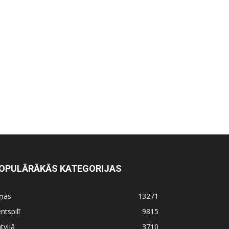
OPULĀRĀKĀS KATEGORIJAS
iņas
13271
ntspilī
9815
tvijā
3710