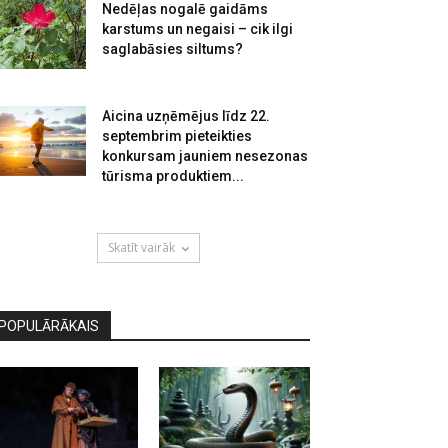
Nedēļas nogalē gaidāms
karstums un negaisi – cik ilgi
saglabāsies siltums?
Aicina uzņēmējus līdz 22.
septembrim pieteikties
konkursam jauniem nesezonas
tūrisma produktiem...
Skatīt vairāk
POPULĀRĀKAIS