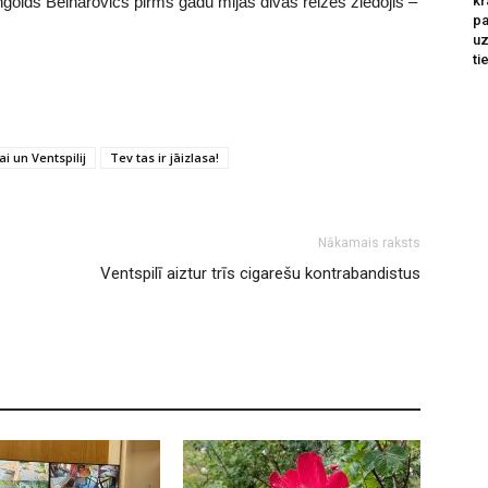
kr
ngolds Beinarovičs pirms gadu mijas divas reizes ziedojis –
pa
u
ti
ai un Ventspilij
Tev tas ir jāizlasa!
Nākamais raksts
Ventspilī aiztur trīs cigarešu kontrabandistus