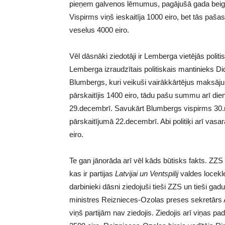
pieņem galvenos lēmumus, pagājušā gada beigā
Vispirms viņš ieskaitīja 1000 eiro, bet tās paša
veselus 4000 eiro.
Vēl dāsnāki ziedotāji ir Lemberga vietējās politi
Lemberga izraudzītais politiskais mantinieks D
Blumbergs, kuri veikuši vairākkārtējus maksā
pārskaitījis 1400 eiro, tādu pašu summu arī dien
29.decembrī. Savukārt Blumbergs vispirms 30.no
pārskaitījumā 22.decembrī. Abi politiķi arī vasar
eiro.
Te gan jānorāda arī vēl kāds būtisks fakts. ZZ
kas ir partijas
Latvijai un Ventspilij
valdes locekle
darbinieki dāsni ziedojuši tieši ZZS un tieši ga
ministres Reiznieces-Ozolas preses sekretārs Ar
viņš partijām nav ziedojis. Ziedojis arī viņas 