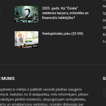
N
2025. gads: Kā “Čūska”
Sp
s
ietekmēs karjeru, mīlestību un
finansiālo labklājību?
Di
Iz
Ventspilnieks joko (29.VIII)
B
Fo
R MUMS
S
pilnieks.lv mērķis ir palīdzēt veicināt pilsētas izaugsmi
ermiņā. Vadoties no šī skatpunkta, mēs informējam, pētam
nalizējam pilsētā notiekošo, atspoguļojam ventspilnieku,
ertu un amatpersonu viedokļus, rosinām diskusijas par