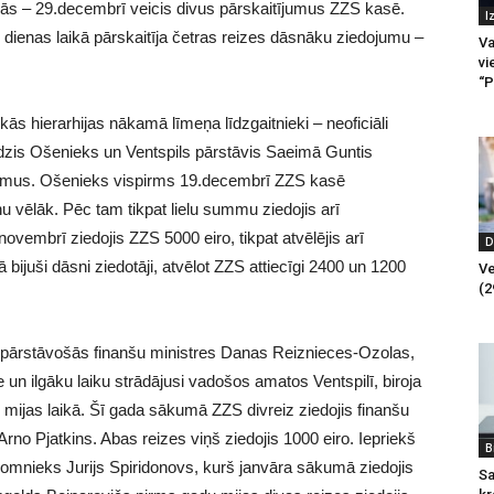
s – 29.decembrī veicis divus pārskaitījumus ZZS kasē.
I
s dienas laikā pārskaitīja četras reizes dāsnāku ziedojumu –
Va
vi
“P
skās hierarhijas nākamā līmeņa līdzgaitnieki – neoficiāli
idzis Ošenieks un Ventspils pārstāvis Saeimā Guntis
jumus. Ošenieks vispirms 19.decembrī ZZS kasē
u vēlāk. Pēc tam tikpat lielu summu ziedojis arī
vembrī ziedojis ZZS 5000 eiro, tikpat atvēlējis arī
D
ā bijuši dāsni ziedotāji, atvēlot ZZS attiecīgi 2400 un 1200
Ve
(2
S pārstāvošās finanšu ministres Danas Reiznieces-Ozolas,
 un ilgāku laiku strādājusi vadošos amatos Ventspilī, biroja
du mijas laikā. Šī gada sākumā ZZS divreiz ziedojis finanšu
no Pjatkins. Abas reizes viņš ziedojis 1000 eiro. Iepriekš
B
padomnieks Jurijs Spiridonovs, kurš janvāra sākumā ziedojis
Sa