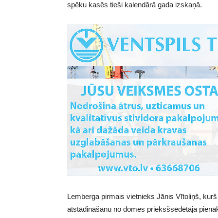
spēku kasēs tieši kalendārā gada izskaņā.
Lemberga pirmais vietnieks Jānis Vītoliņš, ku
atstādināšanu no domes prieksšsēdētāja pienā