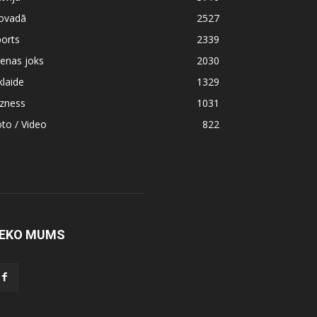
ovadā
2527
orts
2339
enas joks
2030
klaide
1329
izness
1031
to / Video
822
EKO MUMS