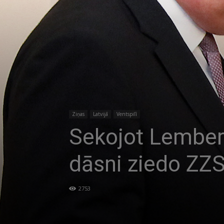
Ziņas
Latvijā
Ventspilī
Sekojot Lemberg
dāsni ziedo ZZ
2753