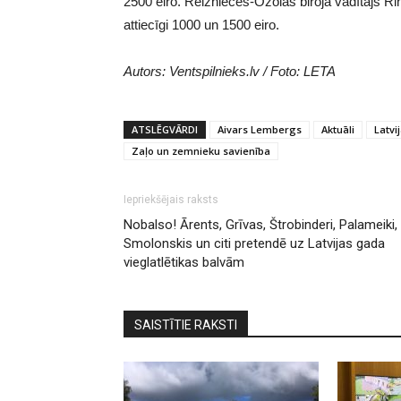
2500 eiro. Reiznieces-Ozolas biroja vadītājs Ri
attiecīgi 1000 un 1500 eiro.
Autors: Ventspilnieks.lv / Foto: LETA
ATSLĒGVĀRDI
Aivars Lembergs
Aktuāli
Latvij
Zaļo un zemnieku savienība
Iepriekšējais raksts
Nobalso! Ārents, Grīvas, Štrobinderi, Palameiki,
Smolonskis un citi pretendē uz Latvijas gada
vieglatlētikas balvām
SAISTĪTIE RAKSTI