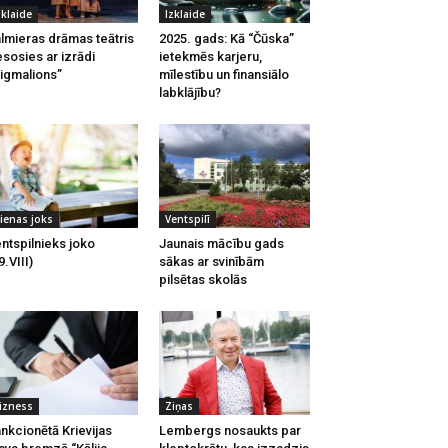
zklaide
Izklaide
lmieras drāmas teātris
2025. gads: Kā “Čūska”
esosies ar izrādi
ietekmēs karjeru,
igmalions”
mīlestību un finansiālo
labklājību?
ienas joks
Ventspilī
ntspilnieks joko
Jaunais mācību gads
9.VIII)
sākas ar svinībām
pilsētas skolās
izness
Ziņas
nkcionētā Krievijas
Lembergs nosaukts par