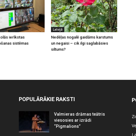
Latvijā
olās ierīkotas
Nedēļas nogalē gaidāms karstums
ošanas sistēmas
un negaisi – cik ilgi saglabāsies
siltums?
POPULĀRĀKIE RAKSTI
P
Valmieras drāmas teātris
Z
viesosies ar izrādi
Ve
“Pigmalions”
La