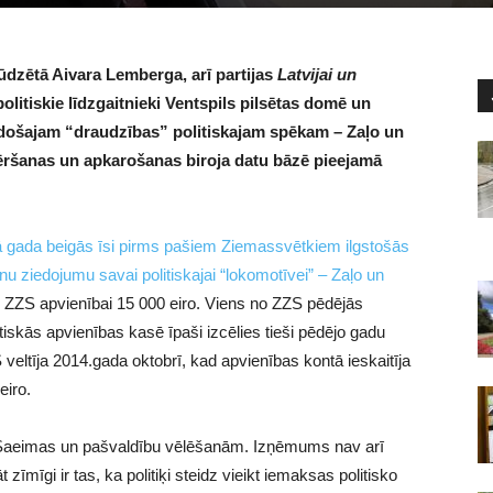
zētā Aivara Lemberga, arī partijas
Latvijai un
olitiskie līdzgaitnieki Ventspils pilsētas domē un
adošajam “draudzības” politiskajam spēkam – Zaļo un
vēršanas un apkarošanas biroja datu bāzē pieejamā
 gada beigās īsi pirms pašiem Ziemassvētkiem ilgstošās
u ziedojumu savai politiskajai “lokomotīvei” – Zaļo un
s ZZS apvienībai 15 000 eiro. Viens no ZZS pēdējās
iskās apvienības kasē īpaši izcēlies tieši pēdējo gadu
veltīja 2014.gada oktobrī, kad apvienības kontā ieskaitīja
eiro.
s Saeimas un pašvaldību vēlēšanām. Izņēmums nav arī
īmīgi ir tas, ka politiķi steidz vieikt iemaksas politisko