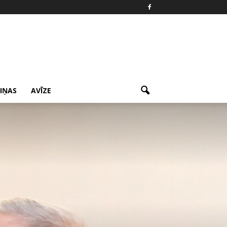
ZIŅAS
AVĪZE