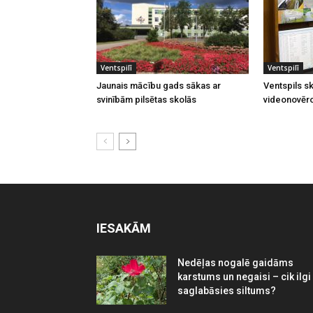
Ventspilī
Ventspilī
Jaunais mācību gads sākas ar
Ventspils sk
svinībām pilsētas skolās
videonovēr
IESAKĀM
Nedēļas nogalē gaidāms
karstums un negaisi – cik ilgi
saglabāsies siltums?