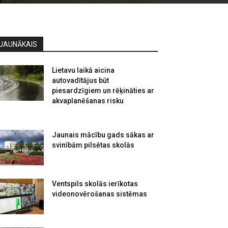
JAUNĀKAIS
Lietavu laikā aicina
autovadītājus būt
piesardzīgiem un rēķināties ar
akvaplanēšanas risku
Jaunais mācību gads sākas ar
svinībām pilsētas skolās
Ventspils skolās ierīkotas
videonovērošanas sistēmas