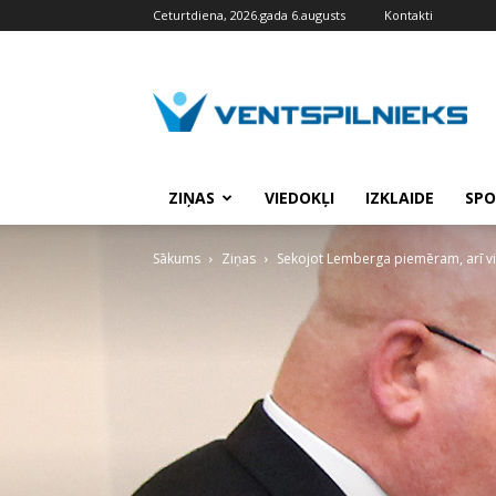
Ceturtdiena, 2026.gada 6.augusts
Kontakti
VENTSPILNIEKS.LV
ZIŅAS
VIEDOKĻI
IZKLAIDE
SPO
Sākums
Ziņas
Sekojot Lemberga piemēram, arī viņ