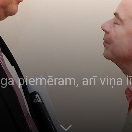
a piemēram, arī viņa lī
S