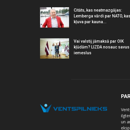
Citāts, kas neatmazgājas:
Lemberga vārdi par NATO, ka
kļuva par kauna...
Vai valstij jāmaksā par OIK
kļūdām? LIZDA nosauc savus
iemeslus
PA
Vents
ilgt
un a
eksp