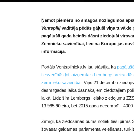
Ņemot piemēru no smagos noziegumos apsūd
Ventspilij
vadītāja pēdās gājuši viņa tuvākie p
pagājušā gada beigās dāsni ziedojuši virsv
Zemnieku savienībai, liecina Korupcijas no
informācija.
Portāls Ventspilnieks.lv jau stāstīja, ka
pagājušā
tiesvedībās ļoti aizņemtais Lembergs veica dāsn
zemnieku savienībai
. Viņš 21.decembrī ziedoji
desmitgades laikā dāsnākajiem ziedotājiem polit
laikā. Līdz šim Lembergs lielāko ziedojumu ZZS 
13 985,90 eiro, bet 2015.gada decembrī – 4000 
Zīmīgi, ka ziedošanas bums notiek tieši pirm
šovasar gaidāmās parlamenta vēlēšanas, turklāt z