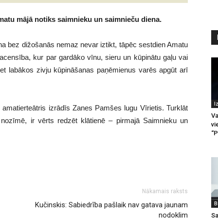
5 Amatu mājā notiks saimnieku un saimnieču diena.
a bez dižošanās nemaz nevar iztikt, tāpēc sestdien Amatu
acensība, kur par gardāko vīnu, sieru un kūpinātu gaļu vai
 bet labākos zivju kūpināšanas paņēmienus varēs apgūt arī
I
amatierteātris izrādīs Zanes Pamšes lugu Vīrietis. Turklāt
Va
nozīmē, ir vērts redzēt klātienē – pirmajā Saimnieku un
vi
“P
Nākamais raksts
B
Kučinskis: Sabiedrība pašlaik nav gatava jaunam
nodoklim
Sa