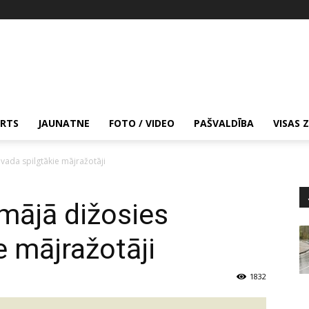
RTS
JAUNATNE
FOTO / VIDEO
PAŠVALDĪBA
VISAS 
vada spilgtākie mājražotāji
mājā dižosies
e mājražotāji
1832