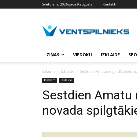
Svētdiena, 2026.gada 9.augusts
Kontakti
VENTSPILNIEKS.LV
ZIŅAS
VIEDOKĻI
IZKLAIDE
SPO
Sākums
Izklaide
Sestdien Amatu mājā dižosies no
Iesakām
Izklaide
Sestdien Amatu 
novada spilgtāki