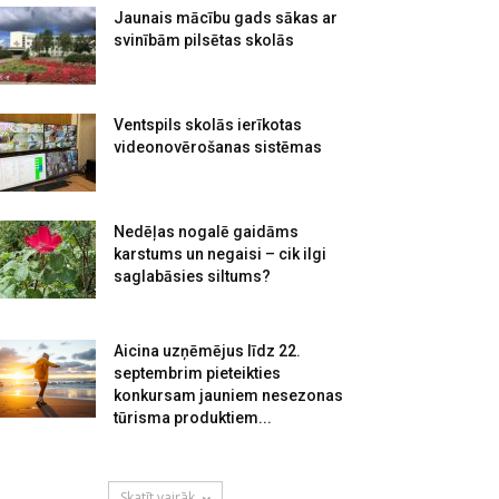
Jaunais mācību gads sākas ar
svinībām pilsētas skolās
Ventspils skolās ierīkotas
videonovērošanas sistēmas
Nedēļas nogalē gaidāms
karstums un negaisi – cik ilgi
saglabāsies siltums?
Aicina uzņēmējus līdz 22.
septembrim pieteikties
konkursam jauniem nesezonas
tūrisma produktiem...
Skatīt vairāk