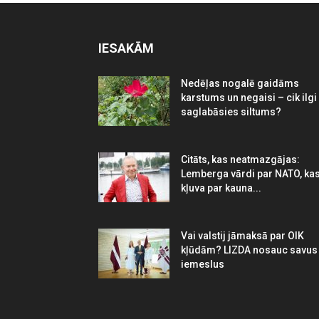
IESAKĀM
Nedēļas nogalē gaidāms
karstums un negaisi – cik ilgi
saglabāsies siltums?
Citāts, kas neatmazgājas:
Lemberga vārdi par NATO, ka
kļuva par kauna...
Vai valstij jāmaksā par OIK
kļūdām? LIZDA nosauc savus
iemeslus