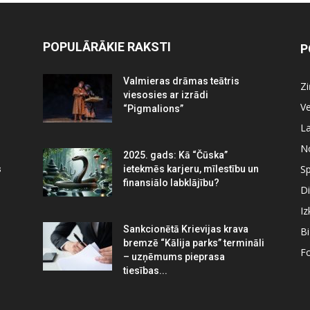
POPULĀRĀKIE RAKSTI
P
Valmieras drāmas teātris
Z
viesosies ar izrādi
Ve
“Pigmalions”
La
N
2025. gads: Kā “Čūska”
Sp
s
ietekmēs karjeru, mīlestību un
finansiālo labklājību?
Di
Iz
Sankcionētā Krievijas krava
B
bremzē “Kālija parks” termināli
Fo
– uzņēmums pieprasa
tiesības...