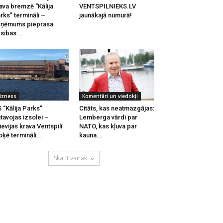
ava bremzē “Kālija
VENTSPILNIEKS.LV
rks” termināli –
jaunākajā numurā!
zņēmums pieprasa
esības...
izness
Komentāri un viedokļi
 “Kālija Parks”
Citāts, kas neatmazgājas:
tavojas izsolei –
Lemberga vārdi par
ievijas krava Ventspilī
NATO, kas kļuva par
oķē termināli...
kauna...
Skatīt vairāk