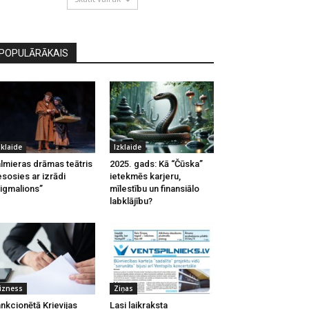
POPULĀRĀKAIS
zklaide
Izklaide
lmieras drāmas teātris
2025. gads: Kā “Čūska”
esosies ar izrādi
ietekmēs karjeru,
igmalions”
mīlestību un finansiālo
labklājību?
izness
Ziņas
nkcionētā Krievijas
Lasi laikraksta