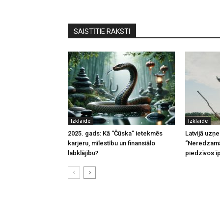
SAISTĪTIE RAKSTI
Izklaide
Izklaide
2025. gads: Kā “Čūska” ietekmēs
Latvijā uzņ
karjeru, mīlestību un finansiālo
“Neredzamā
labklājību?
piedzīvos ī