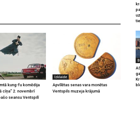
kr
pa
u
ti
B
AS
ga
Izklaide
Kr
emtā kung-fu komēdija
Apvīlētas senas vara monētas
bl
 cīņa” 2. novembrī
Ventspils muzeja krājumā
pašo seansu Ventspilī