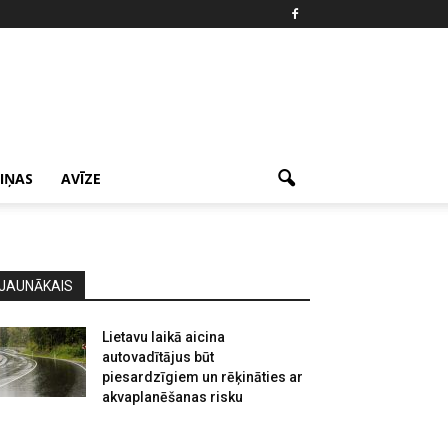
ZIŅAS
AVĪZE
JAUNĀKAIS
Lietavu laikā aicina
autovadītājus būt
piesardzīgiem un rēķināties ar
akvaplanēšanas risku