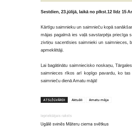
Sestdien, 23.jūlijā, laikā no plkst.12 līdz 1
Kārtīgu saimnieku un saimnieču kopā sanākšan
mājas pagalmā ies vaļā savstarpēja priecīga s
zivtiņu sacentīsies saimnieki un saimnieces,
apmeklētāji.
Lai bagātinātu saimniecisko noskaņu, Tārgales 
saimnieces rīkos arī kopīgo pavardu, ko tas 
saimnieču dienā Amatu mājā!
ATSLĒGVĀRDI
Aktuāli
Amatu māja
Iepriekšējais raksts
Ugālē svinēs Māteru ciema svētkus